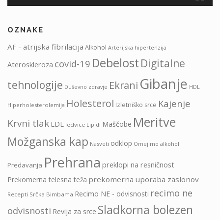
OZNAKE
AF - atrijska fibrilacija
Alkohol
Arterijska hipertenzija
Debelost
Digitalne
covid-19
Ateroskleroza
Gibanje
tehnologije
Ekrani
HDL
Duševno zdravje
Holesterol
Kajenje
Izletniško srce
Hiperholesterolemija
Meritve
Krvni tlak
LDL
Maščobe
ledvice
Lipidi
Možganska kap
odklop
Nasveti
Omejimo alkohol
Prehrana
preklopi na resničnost
Predavanja
prekomerna uporaba zaslonov
Prekomerna telesna teža
recimo ne
Recimo NE - odvisnosti
Recepti Srčka Bimbama
Sladkorna bolezen
odvisnosti
Revija za srce