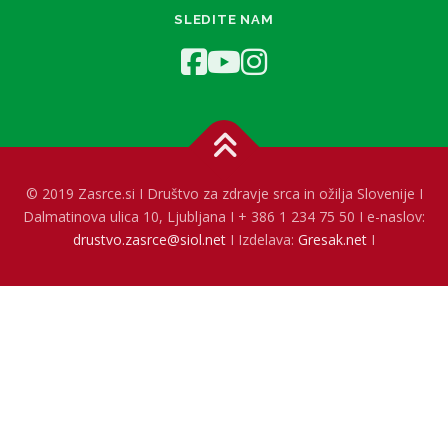
SLEDITE NAM
© 2019 Zasrce.si I Društvo za zdravje srca in ožilja Slovenije I
Dalmatinova ulica 10, Ljubljana I + 386 1 234 75 50 I e-naslov:
drustvo.zasrce@siol.net
I Izdelava:
Gresak.net
I