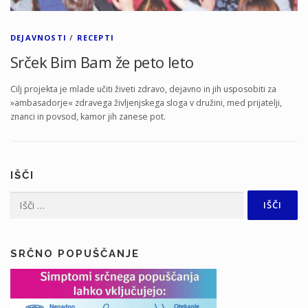
DEJAVNOSTI
/
RECEPTI
Srček Bim Bam že peto leto
Cilj projekta je mlade učiti živeti zdravo, dejavno in jih usposobiti za
»ambasadorje« zdravega življenjskega sloga v družini, med prijatelji,
znanci in povsod, kamor jih zanese pot.
IŠČI
Išči:
SRČNO POPUŠČANJE