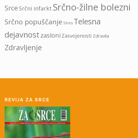
Srčno-žilne bolezni
Srce
Srčni infarkt
Telesna
Srčno popuščanje
Stres
dejavnost
zasloni
Zasvojenosti
Zdravila
Zdravljenje
REVIJA ZA SRCE