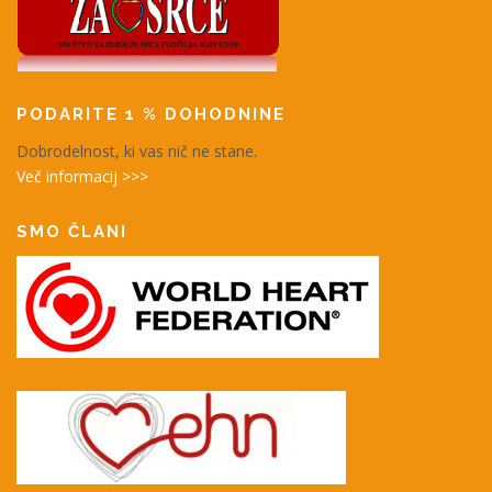
PODARITE 1 % DOHODNINE
Dobrodelnost, ki vas nič ne stane.
Več informacij >>>
SMO ČLANI