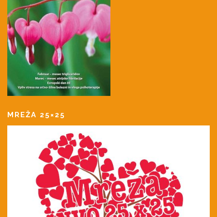
MREŽA 25×25