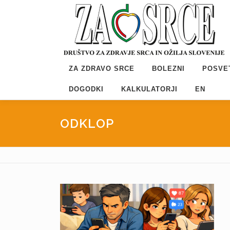
Preskoči
na
vsebino
ZA ZDRAVO SRCE
BOLEZNI
POSVE
DOGODKI
KALKULATORJI
EN
ODKLOP