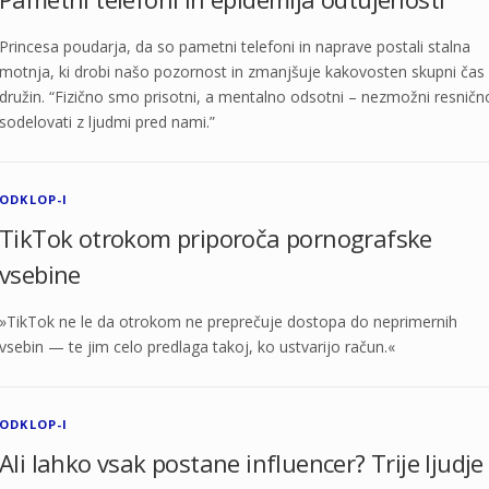
Princesa poudarja, da so pametni telefoni in naprave postali stalna
motnja, ki drobi našo pozornost in zmanjšuje kakovosten skupni čas
družin. “Fizično smo prisotni, a mentalno odsotni – nezmožni resničn
sodelovati z ljudmi pred nami.”
ODKLOP-I
TikTok otrokom priporoča pornografske
vsebine
»TikTok ne le da otrokom ne preprečuje dostopa do neprimernih
vsebin — te jim celo predlaga takoj, ko ustvarijo račun.«
ODKLOP-I
Ali lahko vsak postane influencer? Trije ljudje