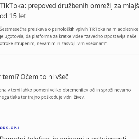
TikToka: prepoved družbenih omrežij za mlaj
od 15 let
Šestmesečna preiskava o psiholoških vplivih TikToka na mladoletnike
je ugotovila, da platforma za kratke videe “zavedno izpostavlja naše
otroke strupenim, nevarnim in zasvojljivim vsebinam“.
v temi? Očem to ni všeč
ona v temi lahko pomeni veliko obremenitev oči in sproži nevarno
ega tlaka ter trajno poškoduje vidni živev.
ODKLOP-I
Pametni telefoni in epidemija odtujenosti