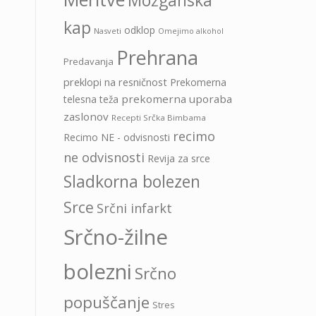
Možganska
kap
odklop
Nasveti
Omejimo alkohol
Prehrana
Predavanja
preklopi na resničnost
Prekomerna
prekomerna uporaba
telesna teža
zaslonov
Recepti Srčka Bimbama
recimo
Recimo NE - odvisnosti
ne odvisnosti
Revija za srce
Sladkorna bolezen
Srce
Srčni infarkt
Srčno-žilne
bolezni
Srčno
popuščanje
Stres