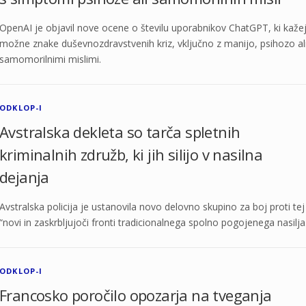
OpenAI je objavil nove ocene o številu uporabnikov ChatGPT, ki kaže
možne znake duševnozdravstvenih kriz, vključno z manijo, psihozo al
samomorilnimi mislimi.
ODKLOP-I
Avstralska dekleta so tarča spletnih
kriminalnih združb, ki jih silijo v nasilna
dejanja
Avstralska policija je ustanovila novo delovno skupino za boj proti tej
“novi in zaskrbljujoči fronti tradicionalnega spolno pogojenega nasilja
ODKLOP-I
Francosko poročilo opozarja na tveganja