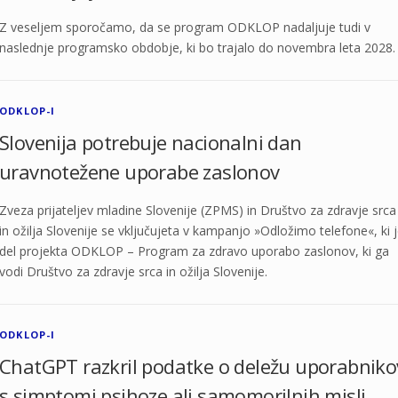
Z veseljem sporočamo, da se program ODKLOP nadaljuje tudi v
naslednje programsko obdobje, ki bo trajalo do novembra leta 2028.
ODKLOP-I
Slovenija potrebuje nacionalni dan
uravnotežene uporabe zaslonov
Zveza prijateljev mladine Slovenije (ZPMS) in Društvo za zdravje srca
in ožilja Slovenije se vključujeta v kampanjo »Odložimo telefone«, ki 
del projekta ODKLOP – Program za zdravo uporabo zaslonov, ki ga
vodi Društvo za zdravje srca in ožilja Slovenije.
ODKLOP-I
ChatGPT razkril podatke o deležu uporabniko
s simptomi psihoze ali samomorilnih misli