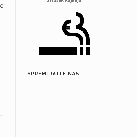
Strošek kajenja
še
SPREMLJAJTE NAS