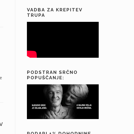
VADBA ZA KREPITEV
TRUPA
PODSTRAN SRČNO
je
POPUŠČANJE:
v
PODARI 1% DOHODNINE