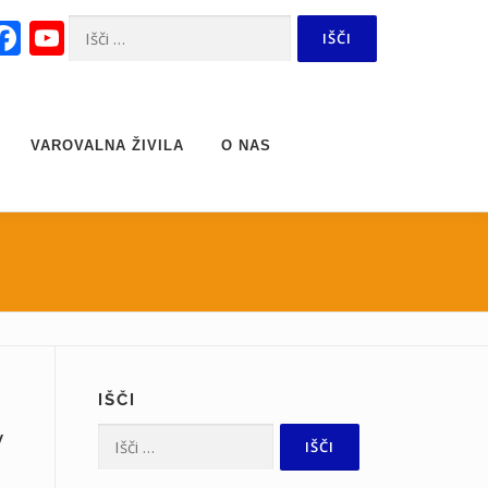
Facebook
YouTube
Išči:
Channel
VAROVALNA ŽIVILA
O NAS
IŠČI
v
Išči: