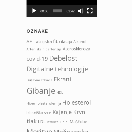
00:00
02:42
OZNAKE
AF - atrijska fibrilacija
Alkohol
Ateroskleroza
Arterijska hipertenzija
Debelost
covid-19
Digitalne tehnologije
Ekrani
Duševno zdravje
Gibanje
HDL
Holesterol
Hiperholesterolemija
Kajenje
Krvni
Izletniško srce
tlak
LDL
Maščobe
ledvice
Lipidi
Meritve