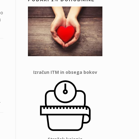
jo
i
Izračun ITM in obsega bokov
.