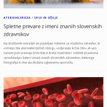
ATEROSKLEROZA
/
SRCE IN OŽILJE
Spletne prevare z imeni znanih slovenskih
zdravnikov
Na družbenih omrežjih se pojavljajo reklame za »čudežna zdravila«, ki
»očistijo žile aterosklerotičnih oblog«, »odpravijo krčne žile« ali »po
naravni poti uravnajo krvni tlak in krvne maščobe«. Izdelek praviloma
»predstavlja« kateri izmed znanih slovenskih zdravnikov, katerega
fotografija in ime sta dodana oglasnemu sporočilu.