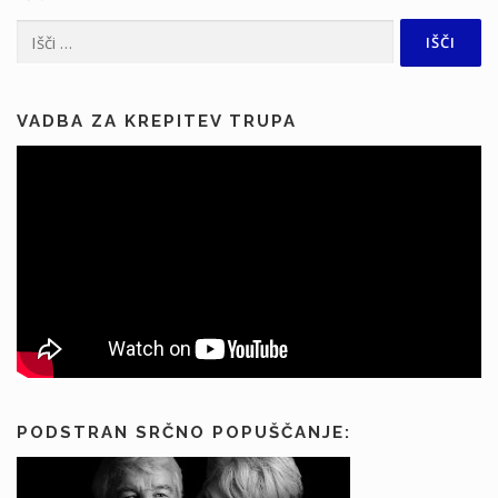
c
i
Išči:
j
a
p
VADBA ZA KREPITEV TRUPA
r
i
s
p
e
v
k
o
v
PODSTRAN SRČNO POPUŠČANJE: