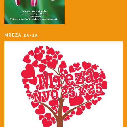
MREŽA 25×25