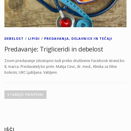
DEBELOST
/
LIPIDI
/
PREDAVANJA, DELAVNICE IN TEČAJI
Predavanje: Trigliceridi in debelost
Zoom predavanje (dostopno tudi preko društvene Facebook strani) bo
8. marca. Predavatelj bo prim. Matija Cevc, dr. med., Klinika za žilne
bolezni, UKC Ljubljana. Vabljeni.
N
a
STAREJŠI PRISPEVKI
v
i
g
a
IŠČI