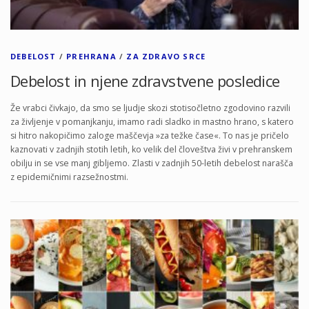
DEBELOST
/
PREHRANA
/
ZA ZDRAVO SRCE
Debelost in njene zdravstvene posledice
Že vrabci čivkajo, da smo se ljudje skozi stotisočletno zgodovino razvili
za življenje v pomanjkanju, imamo radi sladko in mastno hrano, s katero
si hitro nakopičimo zaloge maščevja »za težke čase«. To nas je pričelo
kaznovati v zadnjih stotih letih, ko velik del človeštva živi v prehranskem
obilju in se vse manj gibljemo. Zlasti v zadnjih 50-letih debelost narašča
z epidemičnimi razsežnostmi.