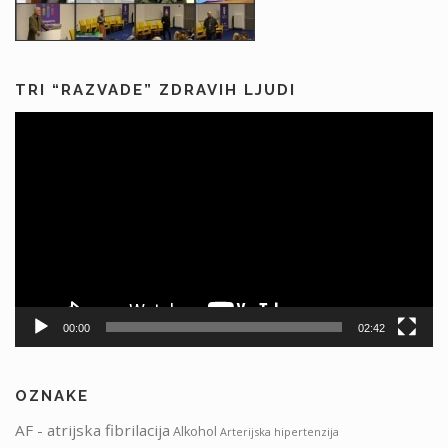
TRI “RAZVADE” ZDRAVIH LJUDI
Predvajalnik
videa
00:00
02:42
OZNAKE
AF - atrijska fibrilacija
Alkohol
Arterijska hipertenzija