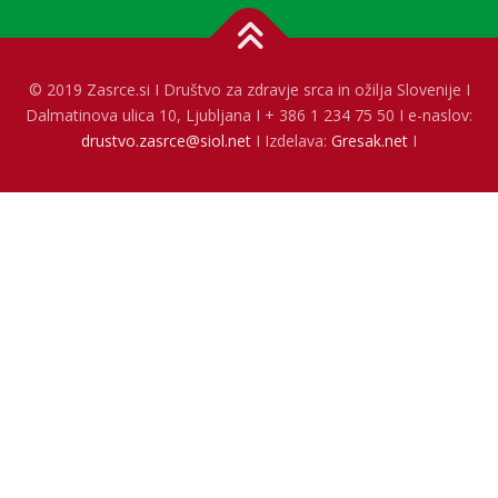
© 2019 Zasrce.si I Društvo za zdravje srca in ožilja Slovenije I
Dalmatinova ulica 10, Ljubljana I + 386 1 234 75 50 I e-naslov:
drustvo.zasrce@siol.net
I Izdelava:
Gresak.net
I