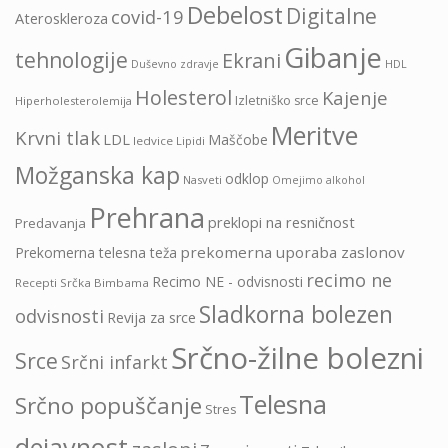
Debelost
Digitalne
covid-19
Ateroskleroza
Gibanje
tehnologije
Ekrani
HDL
Duševno zdravje
Holesterol
Kajenje
Izletniško srce
Hiperholesterolemija
Meritve
Krvni tlak
LDL
Maščobe
ledvice
Lipidi
Možganska kap
odklop
Nasveti
Omejimo alkohol
Prehrana
preklopi na resničnost
Predavanja
prekomerna uporaba zaslonov
Prekomerna telesna teža
recimo ne
Recimo NE - odvisnosti
Recepti Srčka Bimbama
Sladkorna bolezen
odvisnosti
Revija za srce
Srčno-žilne bolezni
Srce
Srčni infarkt
Telesna
Srčno popuščanje
Stres
dejavnost