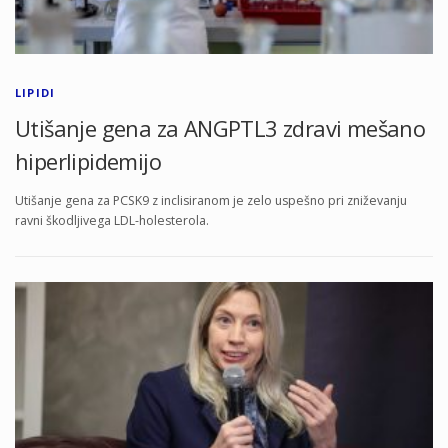
LIPIDI
Utišanje gena za ANGPTL3 zdravi mešano
hiperlipidemijo
Utišanje gena za PCSK9 z inclisiranom je zelo uspešno pri zniževanju
ravni škodljivega LDL-holesterola.