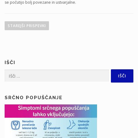
se počutijo bolj povezane in ustvarjalne.
N
a
STAREJŠI PRISPEVKI
v
i
g
a
IŠČI
c
i
Išči:
j
a
p
SRČNO POPUŠČANJE
r
i
s
p
e