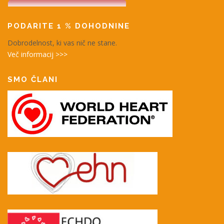
PODARITE 1 % DOHODNINE
Dobrodelnost, ki vas nič ne stane.
Več informacij >>>
SMO ČLANI