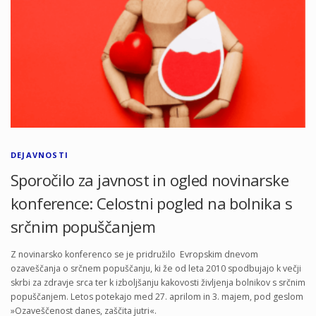
DEJAVNOSTI
Sporočilo za javnost in ogled novinarske
konference: Celostni pogled na bolnika s
srčnim popuščanjem
Z novinarsko konferenco se je pridružilo Evropskim dnevom
ozaveščanja o srčnem popuščanju, ki že od leta 2010 spodbujajo k večji
skrbi za zdravje srca ter k izboljšanju kakovosti življenja bolnikov s srčnim
popuščanjem. Letos potekajo med 27. aprilom in 3. majem, pod geslom
»Ozaveščenost danes, zaščita jutri«.