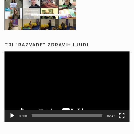
TRI “RAZVADE” ZDRAVIH LJUDI
Predvajalnik
videa
00:00
02:42