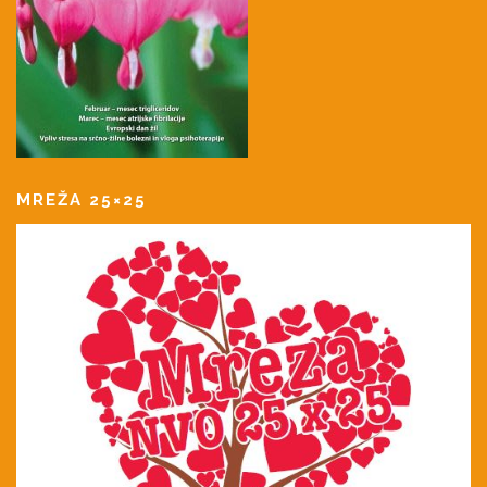
MREŽA 25×25