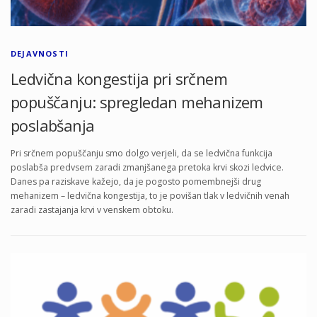
DEJAVNOSTI
Ledvična kongestija pri srčnem
popuščanju: spregledan mehanizem
poslabšanja
Pri srčnem popuščanju smo dolgo verjeli, da se ledvična funkcija
poslabša predvsem zaradi zmanjšanega pretoka krvi skozi ledvice.
Danes pa raziskave kažejo, da je pogosto pomembnejši drug
mehanizem – ledvična kongestija, to je povišan tlak v ledvičnih venah
zaradi zastajanja krvi v venskem obtoku.