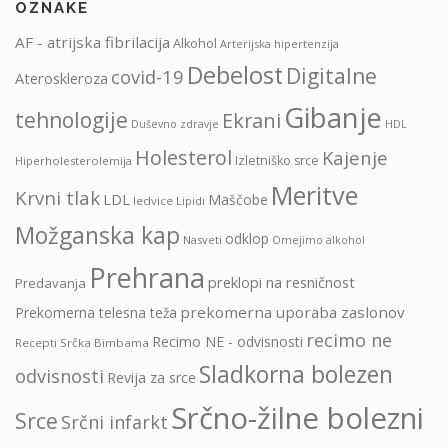
OZNAKE
AF - atrijska fibrilacija
Alkohol
Arterijska hipertenzija
Debelost
Digitalne
covid-19
Ateroskleroza
Gibanje
tehnologije
Ekrani
HDL
Duševno zdravje
Holesterol
Kajenje
Izletniško srce
Hiperholesterolemija
Meritve
Krvni tlak
LDL
Maščobe
ledvice
Lipidi
Možganska kap
odklop
Nasveti
Omejimo alkohol
Prehrana
preklopi na resničnost
Predavanja
prekomerna uporaba zaslonov
Prekomerna telesna teža
recimo ne
Recimo NE - odvisnosti
Recepti Srčka Bimbama
Sladkorna bolezen
odvisnosti
Revija za srce
Srčno-žilne bolezni
Srce
Srčni infarkt