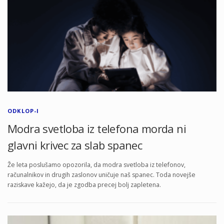
ODKLOP-I
Modra svetloba iz telefona morda ni
glavni krivec za slab spanec
Že leta poslušamo opozorila, da modra svetloba iz telefonov,
računalnikov in drugih zaslonov uničuje naš spanec. Toda novejše
raziskave kažejo, da je zgodba precej bolj zapletena.