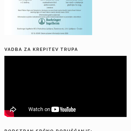
v
k
o
v
VADBA ZA KREPITEV TRUPA