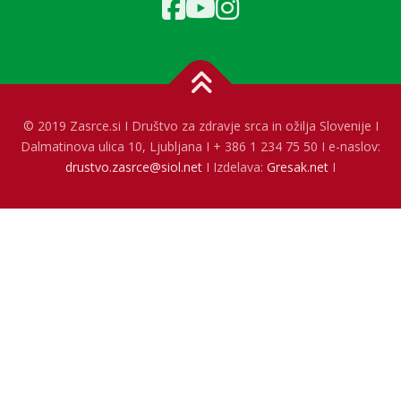
© 2019 Zasrce.si I Društvo za zdravje srca in ožilja Slovenije I
Dalmatinova ulica 10, Ljubljana I + 386 1 234 75 50 I e-naslov:
drustvo.zasrce@siol.net
I Izdelava:
Gresak.net
I