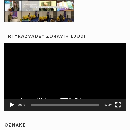
TRI “RAZVADE” ZDRAVIH LJUDI
Predvajalnik
videa
00:00
02:42
OZNAKE