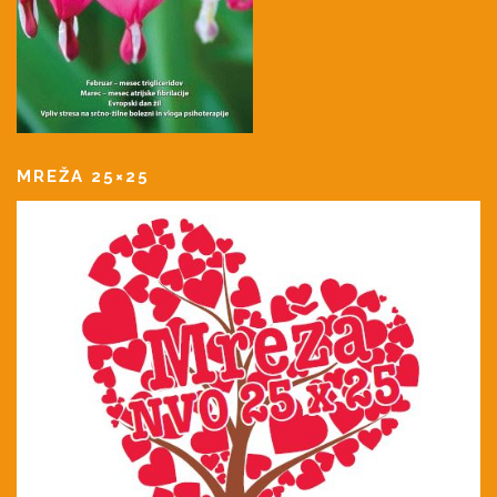
MREŽA 25×25