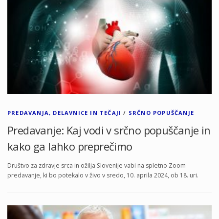
PREDAVANJA, DELAVNICE IN TEČAJI
/
SRČNO POPUŠČANJE
Predavanje: Kaj vodi v srčno popuščanje in
kako ga lahko preprečimo
Društvo za zdravje srca in ožilja Slovenije vabi na spletno Zoom
predavanje, ki bo potekalo v živo v sredo, 10. aprila 2024, ob 18. uri.