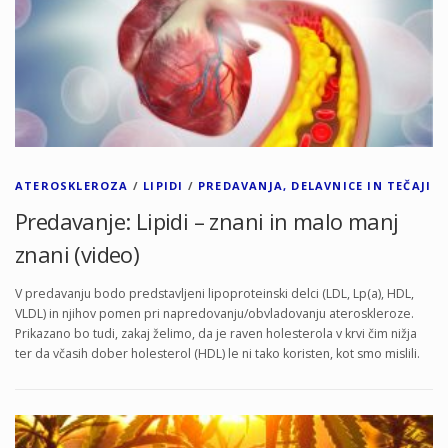
ATEROSKLEROZA
/
LIPIDI
/
PREDAVANJA, DELAVNICE IN TEČAJI
Predavanje: Lipidi – znani in malo manj
znani (video)
V predavanju bodo predstavljeni lipoproteinski delci (LDL, Lp(a), HDL,
VLDL) in njihov pomen pri napredovanju/obvladovanju ateroskleroze.
Prikazano bo tudi, zakaj želimo, da je raven holesterola v krvi čim nižja
ter da včasih dober holesterol (HDL) le ni tako koristen, kot smo mislili.