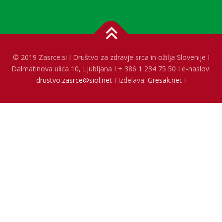
© 2019 Zasrce.si I Društvo za zdravje srca in ožilja Slovenije I
Dalmatinova ulica 10, Ljubljana I + 386 1 234 75 50 I e-naslov:
drustvo.zasrce@siol.net
I Izdelava:
Gresak.net
I