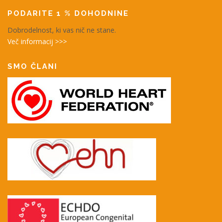
PODARITE 1 % DOHODNINE
Dobrodelnost, ki vas nič ne stane.
Več informacij >>>
SMO ČLANI