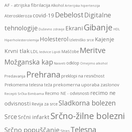
AF - atrijska fibrilacija
Alkohol
Arterijska hipertenzija
Debelost
Digitalne
covid-19
Ateroskleroza
Gibanje
tehnologije
Ekrani
HDL
Duševno zdravje
Holesterol
Kajenje
Izletniško srce
Hiperholesterolemija
Meritve
Krvni tlak
LDL
Maščobe
ledvice
Lipidi
Možganska kap
odklop
Nasveti
Omejimo alkohol
Prehrana
preklopi na resničnost
Predavanja
prekomerna uporaba zaslonov
Prekomerna telesna teža
recimo ne
Recimo NE - odvisnosti
Recepti Srčka Bimbama
Sladkorna bolezen
odvisnosti
Revija za srce
Srčno-žilne bolezni
Srce
Srčni infarkt
Telesna
Srčno popuščanje
Stres