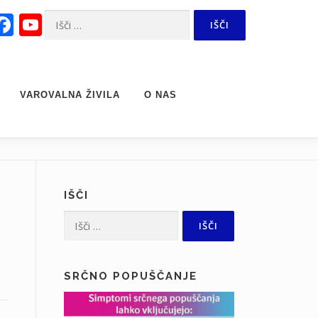
Facebook
YouTube
Išči:
Channel
VAROVALNA ŽIVILA
O NAS
IŠČI
Išči:
SRČNO POPUŠČANJE