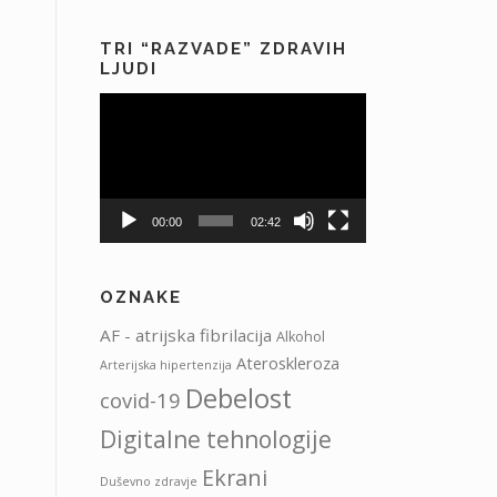
TRI “RAZVADE” ZDRAVIH
LJUDI
Predvajalnik
videa
00:00
02:42
OZNAKE
AF - atrijska fibrilacija
Alkohol
Ateroskleroza
Arterijska hipertenzija
Debelost
covid-19
Digitalne tehnologije
Ekrani
Duševno zdravje