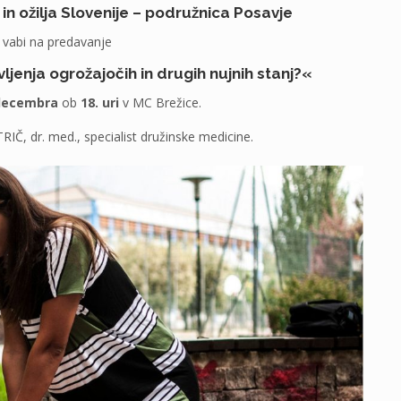
in ožilja Slovenije – podružnica Posavje
vabi na predavanje
ljenja ogrožajočih in drugih nujnih stanj?«
 decembra
ob
18. uri
v MC Brežice.
RIČ, dr. med., specialist družinske medicine.