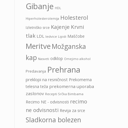
Gibanje
HDL
Holesterol
Hiperholesterolemija
Kajenje
Krvni
Izletniško srce
tlak
LDL
Maščobe
ledvice
Lipidi
Meritve
Možganska
kap
odklop
Nasveti
Omejimo alkohol
Prehrana
Predavanja
preklopi na resničnost
Prekomerna
prekomerna uporaba
telesna teža
zaslonov
Recepti Srčka Bimbama
recimo
Recimo NE - odvisnosti
ne odvisnosti
Revija za srce
Sladkorna bolezen