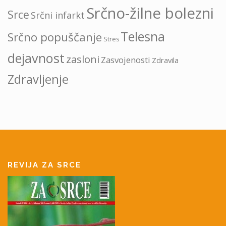
Srčno-žilne bolezni
Srce
Srčni infarkt
Telesna
Srčno popuščanje
Stres
dejavnost
zasloni
Zasvojenosti
Zdravila
Zdravljenje
REVIJA ZA SRCE