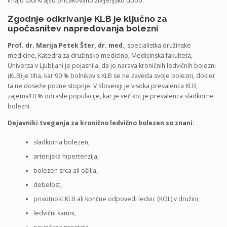
imajo tudi krajšo pričakovano življenjsko dobo.
Zgodnje odkrivanje KLB je ključno za
upočasnitev napredovanja bolezni
Prof. dr. Marija Petek Šter, dr. med
., specialistka družinske
medicine, Katedra za družinsko medicino, Medicinska fakulteta,
Univerza v Ljubljani je pojasnila, da je narava kroničnih ledvičnih bolezni
(KLB) je tiha, kar 90 % bolnikov s KLB se ne zaveda svoje bolezni, dokler
ta ne doseže pozne stopnje. V Sloveniji je visoka prevalenca KLB,
zajema10 % odrasle populacije, kar je več kot je prevalenca sladkorne
bolezni.
Dejavniki tveganja za kronično ledvično bolezen so znani:
sladkorna bolezen,
arterijska hipertenzija,
bolezen srca ali ožilja,
debelost,
prisotnost KLB ali končne odpovedi ledvic (KOL) v družini,
ledvični kamni,