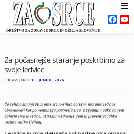
Preskoči
Meni
na
vsebino
Fac
ZA ZDRAVO SRCE
BOLEZNI
POSVETOVALNICE
PUBLIKACIJE
Za počasnejše staranje poskrbimo za
DEJAVNOSTI
ODKLOP-I
VAROVALNA ŽIVILA
svoje ledvice
O NAS
DOGODKI
KALKULATORJI
EN
OBJAVLJENO
18. JUNIJA, 2026
Če želimo zmanjšati breme srčno‑žilnih bolezni, moramo ledvice
obravnavati kot pomembnega partnerja srca. Z zgodnjim odkrivanjem
bolezni srca in ledvic, ustreznim zdravljenjem in preventivo lahko
rešimo veliko življenj.
Ledvice in srce delujeta kot partnerska organa