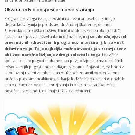
za tiste, pri katerih je tveganje višje.
Okvara ledvic pospeši procese staranja
Program aktivnega iskanja ledvičnih bolezni pri osebah, ki imajo
dejavnike tveganja je predstavil dr. Andrej Škoberne, dr. med,
Slovensko nefrološko društvo, Klinični oddelek za nefrologijo, UKC
Ljubljanater pozval državljanke in državljane,
naj se udeležujejo vseh
preventivnih zdravstvenih programov in testiranj, ki so v naši
državi na voljo. To je najboljša možna investicijo v zdravje ter v
aktivno in srečno življenje v drugi polovici le tega
. Ledvične
bolezni so zelo pogoste, obenem pa povzročajo zelo malo značilnih
težav, zato jih pogosto pozno diagnosticiramo. Pojasnil je, da bodo v
sodelovanju s timi v ambulantah družinskih zdravnikov predvidoma
pričeli s programom aktivnega iskanja ledvičnih bolezni pri osebah, ki
imajo dejavnike tveganja, torej stanja in bolezni, zaradi katerih je
povečana verjetnost, da imajo težave z ledvicami.