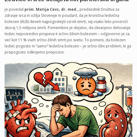
je povedal
prim. Matija Cevc, dr. med.,
predsednik Društva za
zdravje srca in ožilja Slovenije in poudaril, da je kronična ledvična
bolezen (KLB) deveti najpogostejši vzrok smrti, saj vsako leto povzroči
skoraj 1,5 milijona smrti. Pomembno je dejstvo, da okvarjeno delovanje
ledvic neposredno prispeva k srčno‑žilnim boleznim – odgovorno je za
več kot 11 % vseh srčno‑žilnih smrti po svetu. To pomeni, da bolezen
ledvic pogosto ni “samo” ledvična bolezen – je srčno‑žilni problem, ki ga
prepogosto odkrijemo prepozno.