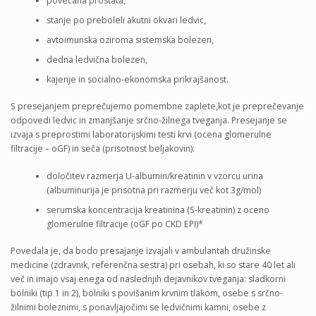
povečana prostata,
stanje po preboleli akutni okvari ledvic,
avtoimunska oziroma sistemska bolezen,
dedna ledvična bolezen,
kajenje in socialno-ekonomska prikrajšanost.
S presejanjem preprečujemo pomembne zaplete,kot je preprečevanje
odpovedi ledvic in zmanjšanje srčno-žilnega tveganja. Presejanje se
izvaja s preprostimi laboratorijskimi testi krvi (ocena glomerulne
filtracije – oGF) in seča (prisotnost beljakovin):
določitev razmerja U-albumin/kreatinin v vzorcu urina
(albuminurija je prisotna pri razmerju več kot 3g/mol)
serumska koncentracija kreatinina (S-kreatinin) z oceno
glomerulne filtracije (oGF po CKD EPI)*
Povedala je, da bodo presajanje izvajali v ambulantah družinske
medicine (zdravnik, referenčna sestra) pri osebah, ki so stare 40 let ali
več in imajo vsaj enega od naslednjih dejavnikov tveganja: sladkorni
bolniki (tip 1 in 2), bolniki s povišanim krvnim tlakom, osebe s srčno-
žilnimi boleznimi, s ponavljajočimi se ledvičnimi kamni, osebe z