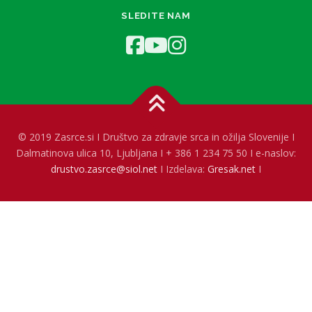
SLEDITE NAM
© 2019 Zasrce.si I Društvo za zdravje srca in ožilja Slovenije I
Dalmatinova ulica 10, Ljubljana I + 386 1 234 75 50 I e-naslov:
drustvo.zasrce@siol.net
I Izdelava:
Gresak.net
I