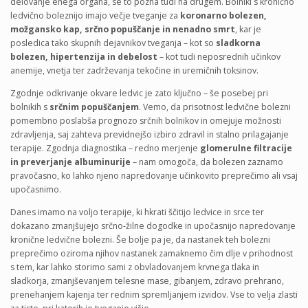
delovanje enega organa, se to pozna tudi na drugem. Bolniki s kronično
ledvično boleznijo imajo večje tveganje za
koronarno bolezen,
možgansko kap, srčno popuščanje in nenadno smrt
, kar je
posledica tako skupnih dejavnikov tveganja – kot so
sladkorna
bolezen, hipertenzija in debelost
– kot tudi neposrednih učinkov
anemije, vnetja ter zadrževanja tekočine in uremičnih toksinov.
Zgodnje odkrivanje okvare ledvic je zato ključno – še posebej pri
bolnikih s
srčnim popuščanjem
. Vemo, da prisotnost ledvične bolezni
pomembno poslabša prognozo srčnih bolnikov in omejuje možnosti
zdravljenja, saj zahteva previdnejšo izbiro zdravil in stalno prilagajanje
terapije. Zgodnja diagnostika – redno merjenje
glomerulne filtracije
in preverjanje albuminurije
– nam omogoča, da bolezen zaznamo
pravočasno, ko lahko njeno napredovanje učinkovito preprečimo ali vsaj
upočasnimo.
Danes imamo na voljo terapije, ki hkrati ščitijo ledvice in srce ter
dokazano zmanjšujejo srčno‑žilne dogodke in upočasnijo napredovanje
kronične ledvične bolezni. Še bolje pa je, da nastanek teh bolezni
preprečimo oziroma njihov nastanek zamaknemo čim dlje v prihodnost
s tem, kar lahko storimo sami z obvladovanjem krvnega tlaka in
sladkorja, zmanjševanjem telesne mase, gibanjem, zdravo prehrano,
prenehanjem kajenja ter rednim spremljanjem izvidov. Vse to velja zlasti