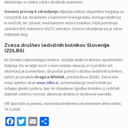
debelostjo in osebe s KLB v družinski anamnezi.
Osnovni pristop k zdravljenju
vključuje nadzor dejavnikov tveganja za
razvoj KLB, kar dosežemo z nadzorom krvnega tlaka, krvnega sladkorja
in maščob, ter zdravili, med katerimi večino bolnikov s KLB potrebuje
zaviralce RAS sistema in SGLT2 zaviralce. Osnova zdravljenja pa je zdrav
življenjski slog.
Zveza društev ledvičnih bolnikov Slovenije
(ZDLBS)
Ko človeku odpovedujejo ledvice, doživlja stisko in stresno spremembo
življenja. Da se lažje sooči z novo nastalo situacijo in si pridobi več
informacij je pomembno, da poišče pomoč v društvu ledvičnih bolnikov,
kamor je povabila
Dragica Mlinšek,
predsednica ZDLBS. Zveza ima
svojo spletno stran
www.zdlbs.si
, za komunikacijo med bolniki pa
izdajajo glasilo Ledvica, kjer so objavljene zgodbe bolnikov iz različnih
dializnih centrov, novosti, aktivnosti društev in strokovna navodila.
VIR: Sporočilo za javnost, novinarska konferenca ob svetovnem dnevu ledvic,
10.3.2026
Facebook
Twitter
Email
Share