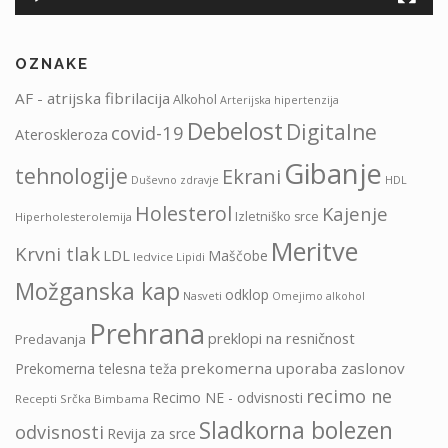
OZNAKE
AF - atrijska fibrilacija
Alkohol
Arterijska hipertenzija
Debelost
Digitalne
covid-19
Ateroskleroza
Gibanje
tehnologije
Ekrani
HDL
Duševno zdravje
Holesterol
Kajenje
Izletniško srce
Hiperholesterolemija
Meritve
Krvni tlak
LDL
Maščobe
ledvice
Lipidi
Možganska kap
odklop
Nasveti
Omejimo alkohol
Prehrana
preklopi na resničnost
Predavanja
prekomerna uporaba zaslonov
Prekomerna telesna teža
recimo ne
Recimo NE - odvisnosti
Recepti Srčka Bimbama
Sladkorna bolezen
odvisnosti
Revija za srce