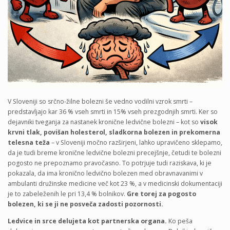
V Sloveniji so srčno‑žilne bolezni še vedno vodilni vzrok smrti –
predstavljajo kar 36 % vseh smrti in 15% vseh prezgodnjih smrti. Ker so
dejavniki tveganja za nastanek kronične ledvične bolezni – kot so
visok
krvni tlak, povišan holesterol, sladkorna bolezen in prekomerna
telesna teža
– v Sloveniji močno razširjeni, lahko upravičeno sklepamo,
da je tudi breme kronične ledvične bolezni precejšnje, četudi te bolezni
pogosto ne prepoznamo pravočasno. To potrjuje tudi raziskava, ki je
pokazala, da ima kronično ledvično bolezen med obravnavanimi v
ambulanti družinske medicine več kot 23 %, a v medicinski dokumentaciji
je to zabeleženih le pri 13,4 % bolnikov.
Gre torej za pogosto
bolezen, ki se ji ne posveča zadosti pozornosti.
Ledvice in srce delujeta kot partnerska organa.
Ko peša