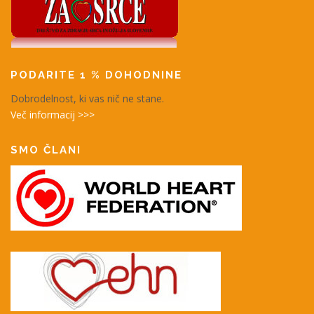
PODARITE 1 % DOHODNINE
Dobrodelnost, ki vas nič ne stane.
Več informacij >>>
SMO ČLANI