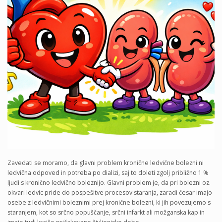
Zavedati se moramo, da glavni problem kronične ledvične bolezni ni
ledvična odpoved in potreba po dializi, saj to doleti zgolj približno 1 %
ljudi s kronično ledvično boleznijo. Glavni problem je, da pri bolezni oz.
okvari ledvic pride do pospešitve procesov staranja, zaradi česar imajo
osebe z ledvičnimi boleznimi prej kronične bolezni, ki jih povezujemo s
staranjem, kot so srčno popuščanje, srčni infarkt ali možganska kap in