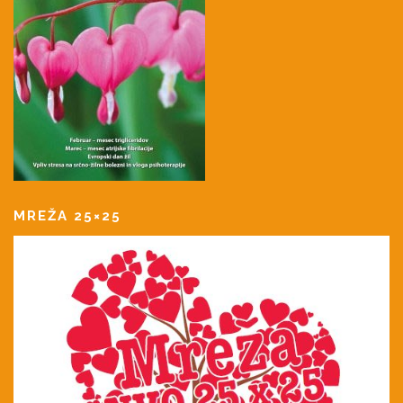
MREŽA 25×25