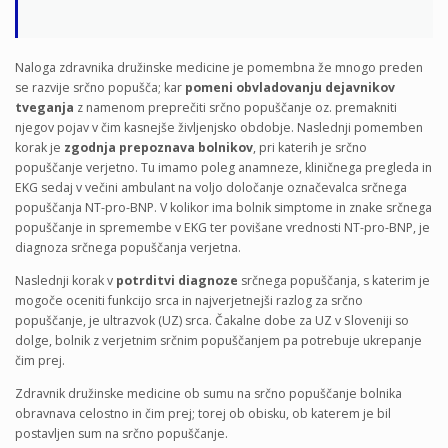
Naloga zdravnika družinske medicine je pomembna že mnogo preden
se razvije srčno popušča; kar
pomeni obvladovanju dejavnikov
tveganja
z namenom preprečiti srčno popuščanje oz. premakniti
njegov pojav v čim kasnejše življenjsko obdobje. Naslednji pomemben
korak je
zgodnja prepoznava bolnikov
, pri katerih je srčno
popuščanje verjetno. Tu imamo poleg anamneze, kliničnega pregleda in
EKG sedaj v večini ambulant na voljo določanje označevalca srčnega
popuščanja NT-pro-BNP. V kolikor ima bolnik simptome in znake srčnega
popuščanje in spremembe v EKG ter povišane vrednosti NT-pro-BNP, je
diagnoza srčnega popuščanja verjetna.
Naslednji korak v
potrditvi diagnoze
srčnega popuščanja, s katerim je
mogoče oceniti funkcijo srca in najverjetnejši razlog za srčno
popuščanje, je ultrazvok (UZ) srca. Čakalne dobe za UZ v Sloveniji so
dolge, bolnik z verjetnim srčnim popuščanjem pa potrebuje ukrepanje
čim prej.
Zdravnik družinske medicine ob sumu na srčno popuščanje bolnika
obravnava celostno in čim prej; torej ob obisku, ob katerem je bil
postavljen sum na srčno popuščanje.