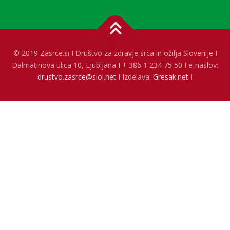
© 2019 Zasrce.si I Društvo za zdravje srca in ožilja Slovenije I
Dalmatinova ulica 10, Ljubljana I + 386 1 234 75 50 I e-naslov:
drustvo.zasrce@siol.net
I Izdelava:
Gresak.net
I