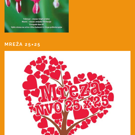
MREŽA 25×25