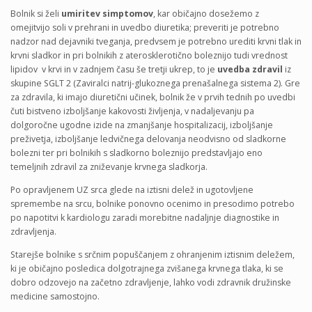
Bolnik si želi
umiritev simptomov
, kar običajno dosežemo z
omejitvijo soli v prehrani in uvedbo diuretika; preveriti je potrebno
nadzor nad dejavniki tveganja, predvsem je potrebno urediti krvni tlak in
krvni sladkor in pri bolnikih z aterosklerotično boleznijo tudi vrednost
lipidov v krvi in v zadnjem času še tretji ukrep, to je
uvedba zdravil
iz
skupine SGLT 2 (Zaviralci natrij-glukoznega prenašalnega sistema 2). Gre
za zdravila, ki imajo diuretični učinek, bolnik že v prvih tednih po uvedbi
čuti bistveno izboljšanje kakovosti življenja, v nadaljevanju pa
dolgoročne ugodne izide na zmanjšanje hospitalizacij, izboljšanje
preživetja, izboljšanje ledvičnega delovanja neodvisno od sladkorne
bolezni ter pri bolnikih s sladkorno boleznijo predstavljajo eno
temeljnih zdravil za zniževanje krvnega sladkorja.
Po opravljenem UZ srca glede na iztisni delež in ugotovljene
spremembe na srcu, bolnike ponovno ocenimo in presodimo potrebo
po napotitvi k kardiologu zaradi morebitne nadaljnje diagnostike in
zdravljenja.
Starejše bolnike s srčnim popuščanjem z ohranjenim iztisnim deležem,
ki je običajno posledica dolgotrajnega zvišanega krvnega tlaka, ki se
dobro odzovejo na začetno zdravljenje, lahko vodi zdravnik družinske
medicine samostojno.