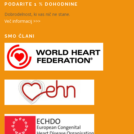
PODARITE 1 % DOHODNINE
Dobrodelnost, ki vas nič ne stane.
Več informacij >>>
SMO ČLANI