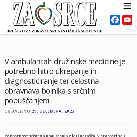
Preskoči
Meni
na
vsebino
Fac
ZA ZDRAVO SRCE
BOLEZNI
POSVETOVALNICE
PUBLIKACIJE
V ambulantah družinske medicine je
DEJAVNOSTI
ODKLOP-I
VAROVALNA ŽIVILA
potrebno hitro ukrepanje in
O NAS
DOGODKI
KALKULATORJI
EN
diagnosticiranje ter celostna
obravnava bolnika s srčnim
popuščanjem
OBJAVLJENO
29. DECEMBRA, 2023
Pogostnost srčnega popuščanja z leti narašča. V starosti se z