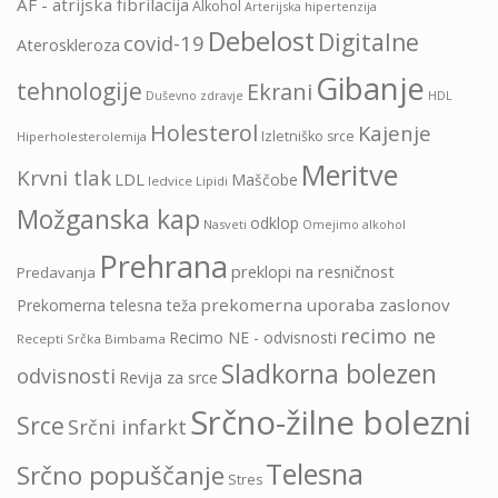
AF - atrijska fibrilacija
Alkohol
Arterijska hipertenzija
Debelost
Digitalne
covid-19
Ateroskleroza
Gibanje
tehnologije
Ekrani
HDL
Duševno zdravje
Holesterol
Kajenje
Izletniško srce
Hiperholesterolemija
Meritve
Krvni tlak
LDL
Maščobe
ledvice
Lipidi
Možganska kap
odklop
Nasveti
Omejimo alkohol
Prehrana
preklopi na resničnost
Predavanja
prekomerna uporaba zaslonov
Prekomerna telesna teža
recimo ne
Recimo NE - odvisnosti
Recepti Srčka Bimbama
Sladkorna bolezen
odvisnosti
Revija za srce
Srčno-žilne bolezni
Srce
Srčni infarkt
Telesna
Srčno popuščanje
Stres