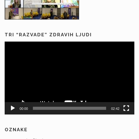
TRI “RAZVADE” ZDRAVIH LJUDI
Predvajalnik
videa
00:00
02:42
OZNAKE