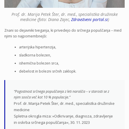
Prof. dr. Marija Petek Šter, dr. med., specialistka družinske
medicine (foto: Diana Zajec,
Zdravstveni portal.si
)
Znani so dejavniki tveganja, ki privedejo do srčnega popuščanja – med
njimi so najpomembnejši:
arterijska hipertenzija,
sladkorna bolezen,
ishemična bolezen srca,
debelost in bolezni srčnih zaklopk.
“Pogostnost srčnega popuščanja z leti narašča – v starosti se z
njim sooča več kot 10 % populacije.”
Prof. dr. Marija Petek Šter, dr. med., specialistka družinske
medicine
Spletna okrogla miza: »Odkrivanje, diagnoza, zdravljenje
in oskrba srčnega popuščanja«, 30. 11. 2023