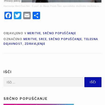
Harmonija Med.Over.Net
·
S prof. dr. Marijo Petek Šter, specialistko družinske medicine o srčnem popuščanju
Facebook
Twitter
Email
Share
OBJAVLJENO V
MERITVE
,
SRČNO POPUŠČANJE
OZNAČENO
MERITVE
,
SRCE
,
SRČNO POPUŠČANJE
,
TELESNA
DEJAVNOST
,
ZDRAVLJENJE
IŠČI
Išči:
SRČNO POPUŠČANJE