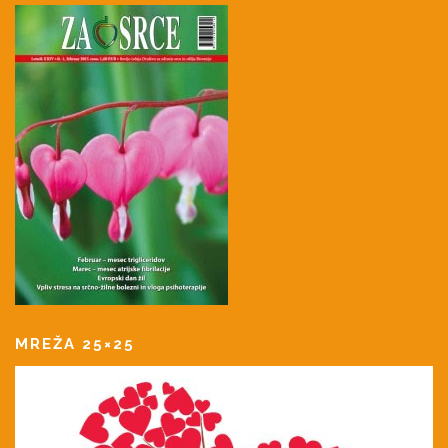
MREŽA 25×25