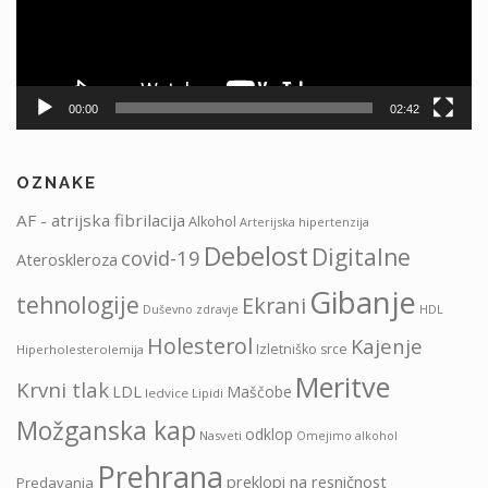
00:00
02:42
OZNAKE
AF - atrijska fibrilacija
Alkohol
Arterijska hipertenzija
Debelost
Digitalne
covid-19
Ateroskleroza
Gibanje
tehnologije
Ekrani
HDL
Duševno zdravje
Holesterol
Kajenje
Izletniško srce
Hiperholesterolemija
Meritve
Krvni tlak
LDL
Maščobe
ledvice
Lipidi
Možganska kap
odklop
Nasveti
Omejimo alkohol
Prehrana
preklopi na resničnost
Predavanja