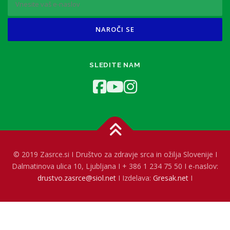
SLEDITE NAM
© 2019 Zasrce.si I Društvo za zdravje srca in ožilja Slovenije I
Dalmatinova ulica 10, Ljubljana I + 386 1 234 75 50 I e-naslov:
drustvo.zasrce@siol.net
I Izdelava:
Gresak.net
I