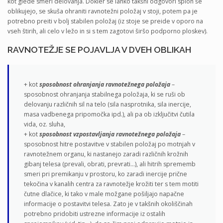
kot glede smeri delovanja. Dokler se lahko takšni odgovori sploh še
oblikujejo, se skuša ohraniti ravnotežni položaj v stoji, potem pa je
potrebno preiti v bolj stabilen položaj (iz stoje se preide v oporo na
vseh štirih, ali celo v ležo in si s tem zagotovi širšo podporno ploskev).
RAVNOTEŽJE SE POJAVLJA V DVEH OBLIKAH
+ kot
sposobnost ohranjanja ravnotežnega položaja
–
sposobnost ohranjanja stabilnega položaja, ki se ruši ob
delovanju različnih sil na telo (sila nasprotnika, sila inercije,
masa vadbenega pripomočka ipd.), ali pa ob izključitvi čutila
vida, oz. sluha,
+ kot
sposobnost vzpostavljanja ravnotežnega položaja
–
sposobnost hitre postavitve v stabilen položaj po motnjah v
ravnotežnem organu, ki nastanejo zaradi različnih krožnih
gibanj telesa (prevali, obrati, prevrati…), ali hitrih sprememb
smeri pri premikanju v prostoru, ko zaradi inercije prične
tekočina v kanalih centra za ravnotežje krožiti ter s tem motiti
čutne dlačice, ki tako v male možgane pošiljajo napačne
informacije o postavitvi telesa. Zato je v takšnih okoliščinah
potrebno pridobiti ustrezne informacije iz ostalih