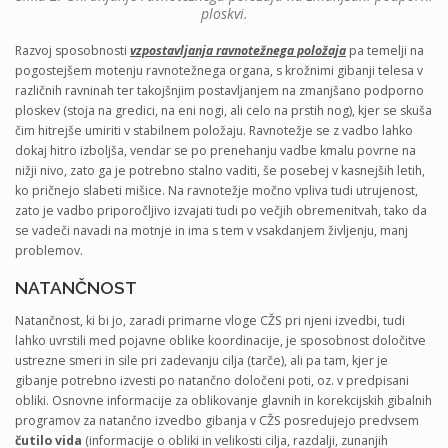
ploskvi.
Razvoj sposobnosti
vzpostavljanja ravnotežnega položaja
pa temelji na
pogostejšem motenju ravnotežnega organa, s krožnimi gibanji telesa v
različnih ravninah ter takojšnjim postavljanjem na zmanjšano podporno
ploskev (stoja na gredici, na eni nogi, ali celo na prstih nog), kjer se skuša
čim hitrejše umiriti v stabilnem položaju. Ravnotežje se z vadbo lahko
dokaj hitro izboljša, vendar se po prenehanju vadbe kmalu povrne na
nižji nivo, zato ga je potrebno stalno vaditi, še posebej v kasnejših letih,
ko pričnejo slabeti mišice. Na ravnotežje močno vpliva tudi utrujenost,
zato je vadbo priporočljivo izvajati tudi po večjih obremenitvah, tako da
se vadeči navadi na motnje in ima s tem v vsakdanjem življenju, manj
problemov.
NATANČNOST
Natančnost, ki bi jo, zaradi primarne vloge CŽS pri njeni izvedbi, tudi
lahko uvrstili med pojavne oblike koordinacije, je sposobnost določitve
ustrezne smeri in sile pri zadevanju cilja (tarče), ali pa tam, kjer je
gibanje potrebno izvesti po natančno določeni poti, oz. v predpisani
obliki. Osnovne informacije za oblikovanje glavnih in korekcijskih gibalnih
programov za natančno izvedbo gibanja v CŽS posredujejo predvsem
čutilo vida
(informacije o obliki in velikosti cilja, razdalji, zunanjih