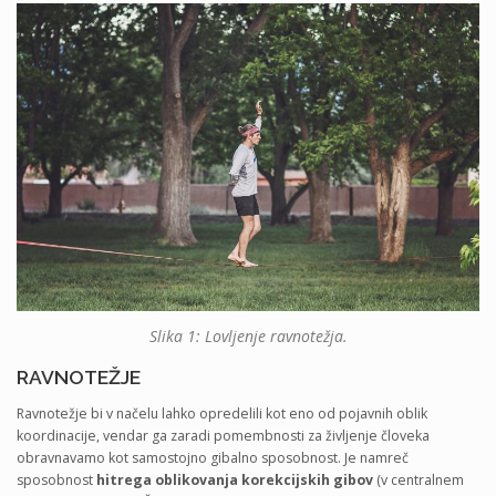
Slika 1: Lovljenje ravnotežja.
RAVNOTEŽJE
Ravnotežje bi v načelu lahko opredelili kot eno od pojavnih oblik
koordinacije, vendar ga zaradi pomembnosti za življenje človeka
obravnavamo kot samostojno gibalno sposobnost. Je namreč
sposobnost
hitrega oblikovanja korekcijskih gibov
(v centralnem