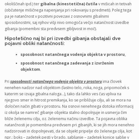
okoliščinah ipd.) ter
gibalna (kinestetična) čutila
v mišicah in tetivah
(občutenje mišičnega napenjanja pri rokovanju s predmeti). Poleg tega
pa je natančnost v pozitivni povezavi z osnovnimi gibalnimi
sposobnostmi, saj njihov višji nivo omogoča večjo natančnost izvedbe
gibanja (pomembni sta predvsem gibljivost in moč).
Hipotetično naj bi pri izvedbi gibanja obstajali dve
pojavni obliki natančnosti:
sposobnost natančnega vodenja objekta v prostoru
,
sposobnost natančnega zadevanja z izvrženim
objektom
.
Pri
sposobnosti natančnega vodenja objek
ta v prostoru
ima človek
nenehen nadzor nad objektom (lastno telo, roka, noga, pripomoček s
katerim se izvaja gibalna naloga…), tako da lahko ves čas vpliva na
njegovo smer in hitrost premikanja, ko se približuje cilju, ali se mora na
določen način gibati v prostoru. Na osnovi nenehnega dotoka informacij
iz okolja se namreč gibanje objekta stalno dopolnjuje in usmerja čim
bliže želenemu cilju, oz. želenemu načinu izvedbe. Ta pojavna oblika
natančnosti je pomembna predvsem pri gibanjih, ki se jih mora nenehno
nadzorovati in dopolnjevati, da se objekt pripelje do želenega cilja, kot
npr.: boks – zadetek pesti v brado, sabljanje – zadetek konice sablje v