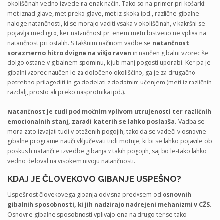
okoliščinah vedno izvede na enak način. Tako so na primer pri košarki:
met iznad glave, met preko glave, met iz skoka ipd., različne gibalne
naloge natančnosti, ki se morajo vaditi vsaka v okoliščinah, v kakršni se
pojavlja med igro, ker natančnost pri enem metu bistveno ne vpliva na
natančnost pri ostalih. S takšnim načinom vadbe se
natančnost
sorazmerno hitro dvigne na višjo raven
in naučen gibalni vzorec še
dolgo ostane v gibalnem spominu, kljub manj pogosti uporabi. Ker pa je
gibalni vzorec naučen le za določeno okoliščino, ga je za drugačno
potrebno prilagoditi in ga dodelati z dodatnim učenjem (meti iz različnih
razdalj, prosto ali preko nasprotnika ipd.).
Natančnost je tudi pod močnim vplivom utrujenosti ter različnih
emocionalnih stanj, zaradi katerih se lahko poslabša.
Vadba se
mora zato izvajati tudi v oteženih pogojih, tako da se vadeči v osnovne
gibalne programe nauči vključevati tudi motnje, ki bi se lahko pojavile ob
poskusih natančne izvedbe gibanja v takih pogojih, saj bo le-tako lahko
vedno deloval na visokem nivoju natančnosti.
KDAJ JE ČLOVEKOVO GIBANJE USPEŠNO?
Uspešnost človekovega gibanja odvisna predvsem od
osnovnih
gibalnih sposobnosti, ki jih nadzirajo nadrejeni mehanizmi v CŽS
.
Osnovne gibalne sposobnosti vplivajo ena na drugo ter se tako