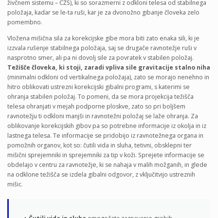
živčnem sistemu – CŽS), ki so sorazmerni z odkloni telesa od stabilnega
položaja, kadar se le-ta ruši, kar je za dvonožno gibanje človeka zelo
pomembno.
Vložena mišična sila za korekcijske gibe mora biti zato enaka sili, ki je
izzvala rušenje stabilnega položaja, saj se drugače ravnotežje ruši v
nasprotno smer, ali pa ni dovolj sile za povratek v stabilen položaj.
Težišče človeka, ki stoji, zaradi vpliva sile gravitacije stalno niha
(minimalni odkloni od vertikalnega položaja), zato se morajo nenehno in
hitro oblikovati ustrezni korekcijski gibalni programi, s katerimi se
ohranja stabilen položaj. To pomeni, da se mora projekcija težišča
telesa ohranjati v mejah podporne ploskve, zato so pri boljšem
ravnotežju ti odkloni manjši in ravnotežni položaj se laže ohranja. Za
oblikovanje korekcijskih gibov pa so potrebne informacije iz okolja in iz
lastnega telesa. Te informacije se pridobijo iz ravnotežnega organa in
pomožnih organov, kot so: čutili vida in sluha, tetivni, obsklepni ter
mišični sprejemniki in sprejemniki za tip v koži. Sprejete informacije se
obdelajo v centru za ravnotežje, ki se nahaja v malih možganih, in glede
na odklone težišča se izdela gibalni odgovor, z vključitvijo ustreznih
mišic.