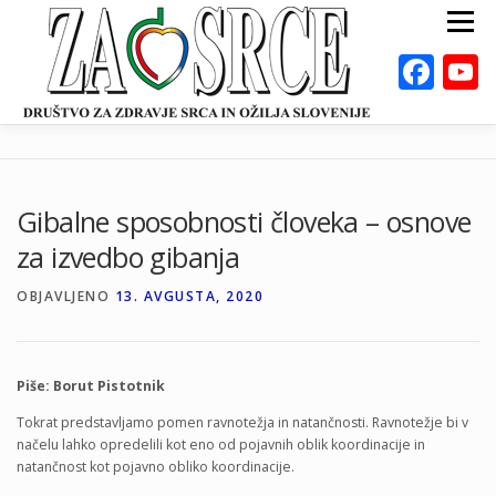
Preskoči
Meni
na
vsebino
Fac
ZA ZDRAVO SRCE
BOLEZNI
POSVETOVALNICE
PUBLIKACIJE
Gibalne sposobnosti človeka – osnove
DEJAVNOSTI
ODKLOP-I
VAROVALNA ŽIVILA
za izvedbo gibanja
O NAS
DOGODKI
KALKULATORJI
EN
OBJAVLJENO
13. AVGUSTA, 2020
Piše: Borut Pistotnik
Tokrat predstavljamo pomen ravnotežja in natančnosti. Ravnotežje bi v
načelu lahko opredelili kot eno od pojavnih oblik koordinacije in
natančnost kot pojavno obliko koordinacije.