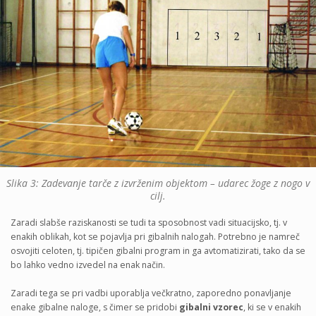
Slika 3: Zadevanje tarče z izvrženim objektom – udarec žoge z nogo v
cilj.
Zaradi slabše raziskanosti se tudi ta sposobnost vadi situacijsko, tj. v
enakih oblikah, kot se pojavlja pri gibalnih nalogah. Potrebno je namreč
osvojiti celoten, tj. tipičen gibalni program in ga avtomatizirati, tako da se
bo lahko vedno izvedel na enak način.
Zaradi tega se pri vadbi uporablja večkratno, zaporedno ponavljanje
enake gibalne naloge, s čimer se pridobi
gibalni vzorec
, ki se v enakih