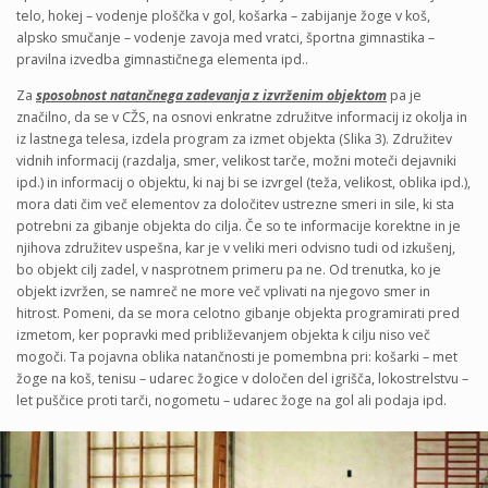
telo, hokej – vodenje ploščka v gol, košarka – zabijanje žoge v koš,
alpsko smučanje – vodenje zavoja med vratci, športna gimnastika –
pravilna izvedba gimnastičnega elementa ipd..
Za
sposobnost natančnega zadevanja z izvrženim objektom
pa je
značilno, da se v CŽS, na osnovi enkratne združitve informacij iz okolja in
iz lastnega telesa, izdela program za izmet objekta (Slika 3). Združitev
vidnih informacij (razdalja, smer, velikost tarče, možni moteči dejavniki
ipd.) in informacij o objektu, ki naj bi se izvrgel (teža, velikost, oblika ipd.),
mora dati čim več elementov za določitev ustrezne smeri in sile, ki sta
potrebni za gibanje objekta do cilja. Če so te informacije korektne in je
njihova združitev uspešna, kar je v veliki meri odvisno tudi od izkušenj,
bo objekt cilj zadel, v nasprotnem primeru pa ne. Od trenutka, ko je
objekt izvržen, se namreč ne more več vplivati na njegovo smer in
hitrost. Pomeni, da se mora celotno gibanje objekta programirati pred
izmetom, ker popravki med približevanjem objekta k cilju niso več
mogoči. Ta pojavna oblika natančnosti je pomembna pri: košarki – met
žoge na koš, tenisu – udarec žogice v določen del igrišča, lokostrelstvu –
let puščice proti tarči, nogometu – udarec žoge na gol ali podaja ipd.