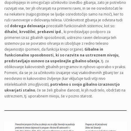
dopolnjujejo in omogočajo učinkovito izvedbo gibanja, zato je potrebno
razvijati vse, ter jih ohranjati na primerni ravni, in se ne osredotočati le
na nekatere (najpogosteje se ljudje osredotočijo samo na moč), ker to
ruši ravnovesje v delovanju telesa. Učinkovitost gibanja je odvisna tudi
od
dobrega delovanja
preostalih funkcionalnih sistemov, kot so:
dihalni, krvožilni, prebavni ipd.
, ki predstavljajo podporo za
primeren izraz gibalnih sposobnosti, ustrezno raven delovanja teh
sistemov pa se povratno ohranja in izboljšuje z redno telesno
dejavnostjo (pomeni, da funkcija krepi organe).
Gibalne in
funkcionalne sposobnosti, ki so razvite na ustreznem nivoju,
predstavljajo osnovo za uspešnejše gibalno učenje
, tj. za
oblikovanje kakovostnih gibalnih programov in njihovo uporabo v praksi.
Pomeni, da se je za učinkovito izvajanje vsaj vsakodnevnih gibanj ter za
neodvisno in kakovostno življenje (kar vključuje tudi višji nivo
intelektualnih zmogljivosti),
potrebno s svojo gibalno izraznostjo
ukvarjati stalno
, če se želi gibalne danosti, ki jih nudi telo, obdržati na
ustreznem, tj. uporabnem nivoju, še v pozno starost.