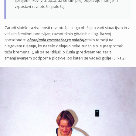
sprejemnikov (vid, tip…), da se čim prej odpravijo motnje in
vzpostavi ravnotežni položaj.
Zaradi slabše raziskanosti ravnotežja se ga običajno vadi situacijsko in z
velikim številom ponavljanj ravnotežnih gibalnih nalog. Razvoj
sposobnosti
ohranjanja ravnotežnega položaja
tako temelji na
njegovem rušenju, ko na telo delujejo neke zunanje sile (nasprotnik,
teža bremena…), ali pa se izključijo čutila (predvsem vid) ter z
zmanjševanjem podporne ploskve, po kateri se vadeči giblje (Slika 2).