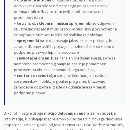
+ Čutili vida in sluha
omogočata zaznavanje grobih
odmikov težišča telesa od stabilnega položaja na osnovi
orientacijskih točk v prostoru (vid) in odboja zvoka od
predmetov (sluh);
+
tetivni, obsklepni in mišični sprejemniki
so odgovorni
za ustrezno napetost mišic, ki so v korekcijskih gibih potrebne
za popravke odmikov težišča od stabilnega položaja;
+
sprejemniki
za tip
zaznavajo jakost in smer pritiskov, ki se
zaradi odklonov težišča pojavijo na delih kože, ki so v stiku s
podporno ploskvijo (npr. na podplatih);
+
ravnotežni organ
, ki se nahaja v srednjem ušesu, skrbi za
nemoteno premočrtno gibanje telesa in je pomemben
predvsem za ohranjanje ravnotežnega položaja;
+
center za ravnotežje
sprejme informacije iz naštetih
sprejemnikov in oblikuje gibalne programe, ki izzovejo
samodejne odgovore, glede na odmike telesa v mejah
podporne ploskve.
Alkohol in ostale droge
motijo delovanje centra za ravnotežje
.
Informacije, ki prihajajo iz sprejemnikov, so zaradi njihovega delovanja
popačene, zato so gibalni odgovori neustrezni, tako glede vložene sile,