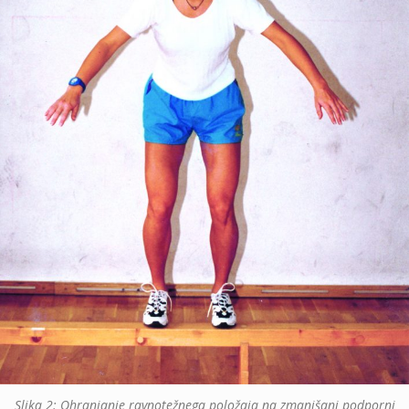
Slika 2: Ohranjanje ravnotežnega položaja na zmanjšani podporni