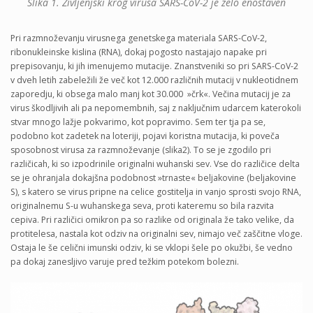
Slika 1. Življenjski krog virusa SARS-CoV-2 je zelo enostaven
Pri razmnoževanju virusnega genetskega materiala SARS-CoV-2,
ribonukleinske kislina (RNA), dokaj pogosto nastajajo napake pri
prepisovanju, ki jih imenujemo mutacije. Znanstveniki so pri SARS-CoV-2
v dveh letih zabeležili že več kot 12.000 različnih mutacij v nukleotidnem
zaporedju, ki obsega malo manj kot 30.000 »črk«. Večina mutacij je za
virus škodljivih ali pa nepomembnih, saj z naključnim udarcem katerokoli
stvar mnogo lažje pokvarimo, kot popravimo. Sem ter tja pa se,
podobno kot zadetek na loteriji, pojavi koristna mutacija, ki poveča
sposobnost virusa za razmnoževanje (slika2). To se je zgodilo pri
različicah, ki so izpodrinile originalni wuhanski sev. Vse do različice delta
se je ohranjala dokajšna podobnost »trnaste« beljakovine (beljakovine
S), s katero se virus pripne na celice gostitelja in vanjo sprosti svojo RNA,
originalnemu S-u wuhanskega seva, proti kateremu so bila razvita
cepiva. Pri različici omikron pa so razlike od originala že tako velike, da
protitelesa, nastala kot odziv na originalni sev, nimajo več zaščitne vloge.
Ostaja le še celični imunski odziv, ki se vklopi šele po okužbi, še vedno
pa dokaj zanesljivo varuje pred težkim potekom bolezni.