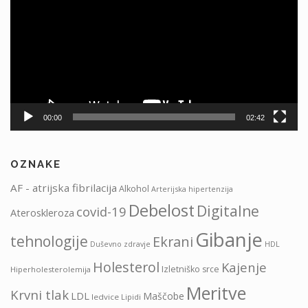
00:00
02:42
OZNAKE
AF - atrijska fibrilacija
Alkohol
Arterijska hipertenzija
Debelost
Digitalne
covid-19
Ateroskleroza
Gibanje
tehnologije
Ekrani
HDL
Duševno zdravje
Holesterol
Kajenje
Izletniško srce
Hiperholesterolemija
Meritve
Krvni tlak
LDL
Maščobe
ledvice
Lipidi