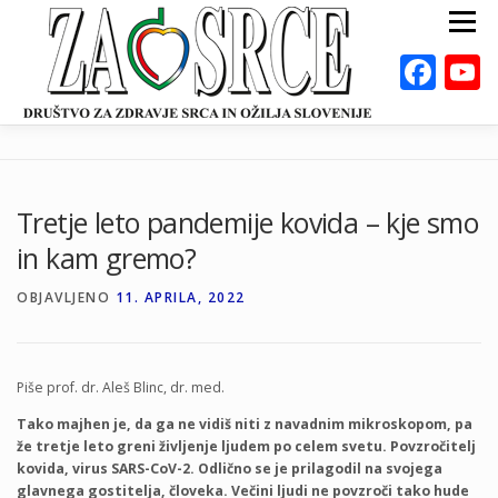
Preskoči
Meni
na
vsebino
Fac
ZA ZDRAVO SRCE
BOLEZNI
POSVETOVALNICE
PUBLIKACIJE
Tretje leto pandemije kovida – kje smo
DEJAVNOSTI
ODKLOP-I
VAROVALNA ŽIVILA
in kam gremo?
O NAS
DOGODKI
KALKULATORJI
EN
OBJAVLJENO
11. APRILA, 2022
Piše prof. dr. Aleš Blinc, dr. med.
Tako majhen je, da ga ne vidiš niti z navadnim mikroskopom, pa
že tretje leto greni življenje ljudem po celem svetu. Povzročitelj
kovida, virus SARS-CoV-2. Odlično se je prilagodil na svojega
glavnega gostitelja, človeka. Večini ljudi ne povzroči tako hude