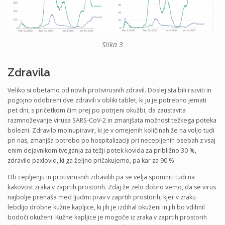
Slika 3
Zdravila
Veliko si obetamo od novih protivirusnih zdravil. Doslej sta bili razviti in
pogojno odobreni dve zdravili v obliki tablet, ki ju je potrebno jemati
pet dni, s pričetkom čim prej po potrjeni okužbi, da zaustavita
razmnoževanje virusa SARS-CoV-2 in zmanjšata možnost težkega poteka
bolezni. Zdravilo molnupiravir, ki je v omejenih količinah že na voljo tudi
pri nas, zmanjša potrebo po hospitalizaciji pri necepljenih osebah z vsaj
enim dejavnikom tveganja za težji potek kovida za približno 30 %,
zdravilo paxlovid, ki ga željno pričakujemo, pa kar za 90 %.
Ob cepljenju in protivirusnih zdravilih pa se velja spomniti tudi na
kakovost zraka v zaprtih prostorih. Zdaj že zelo dobro vemo, da se virus
najbolje prenaša med ljudmi prav v zaprtih prostorih, kjer v zraku
lebdijo drobne kužne kapljice, ki jih je izdihal okuženi in jih bo vdihnil
bodoči okuženi. Kužne kapljice je mogoče iz zraka v zaprtih prostorih