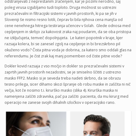
odstranjevati z neprestanim zračenjem, kar je pozimi nerodno, saj
poleg virusa izgubljamo tudi toploto. Druga možnost so ustrezni
prezračevalni in filtracijski sistemi v javnih prostorih, ki pa se jih v
Sloveniji še nismo resno lotili, čeprav bi bila njihova cena manjša od
cene nenehnega hitrega testiranja učencev v šolah. Glede odnosa med
cepljenjem in skrbjo za kakovost zraka naj poudarim, da se oba pristopa
ne izključujeta, temveč dopolnjujeta. Le kateri popotnik v kraje, kjer
razsaja kolera, bi se zanesel zgolj na cepljenje in bi brezskrbno pil
okuženo vodo? Čista pitna voda je dobrina, za katero smo oddali glas na
referendumu. Je čist zrak kaj manj pomemben od čiste pitne vode?
Dokler kovid razsaja z vso močjo in dokler so prezračevalni sistemi v
zaprtih javnih prostorih nezadostni, se je smiselno ščititi z ustrezno
masko FFP2. Masko si je seveda treba nadeti skrbno, da se obrazu
tesno prilega, sicer dihamo skozi špranje ob robu maske in zaščita ni nič
večja, kot če nosimo t.i. kirurško masko (slika 4). Kirurška maska ni
namenjena zaščiti zdravnika, pač pa zaščiti pacienta, da mu kirurg med
operacijo ne zanese svojih dihalnih izločkov v operacijsko rano.