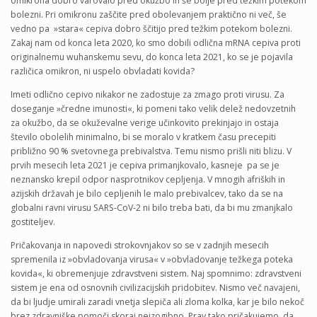
omikrona dobro varovalo pred okužbo in še bolje pred težkim potekom
bolezni. Pri omikronu zaščite pred obolevanjem praktično ni več, še
vedno pa »stara« cepiva dobro ščitijo pred težkim potekom bolezni.
Zakaj nam od konca leta 2020, ko smo dobili odlična mRNA cepiva proti
originalnemu wuhanskemu sevu, do konca leta 2021, ko se je pojavila
različica omikron, ni uspelo obvladati kovida?
Imeti odlično cepivo nikakor ne zadostuje za zmago proti virusu. Za
doseganje »čredne imunosti«, ki pomeni tako velik delež nedovzetnih
za okužbo, da se okuževalne verige učinkovito prekinjajo in ostaja
število obolelih minimalno, bi se moralo v kratkem času precepiti
približno 90 % svetovnega prebivalstva. Temu nismo prišli niti blizu. V
prvih mesecih leta 2021 je cepiva primanjkovalo, kasneje pa se je
neznansko krepil odpor nasprotnikov cepljenja. V mnogih afriških in
azijskih državah je bilo cepljenih le malo prebivalcev, tako da se na
globalni ravni virusu SARS-CoV-2 ni bilo treba bati, da bi mu zmanjkalo
gostiteljev.
Pričakovanja in napovedi strokovnjakov so se v zadnjih mesecih
spremenila iz »obvladovanja virusa« v »obvladovanje težkega poteka
kovida«, ki obremenjuje zdravstveni sistem. Naj spomnimo: zdravstveni
sistem je ena od osnovnih civilizacijskih pridobitev. Nismo več navajeni,
da bi ljudje umirali zaradi vnetja slepiča ali zloma kolka, kar je bilo nekoč
brez zdravniške pomoči skoraj neizogibno. Prav tako pričakujemo, da