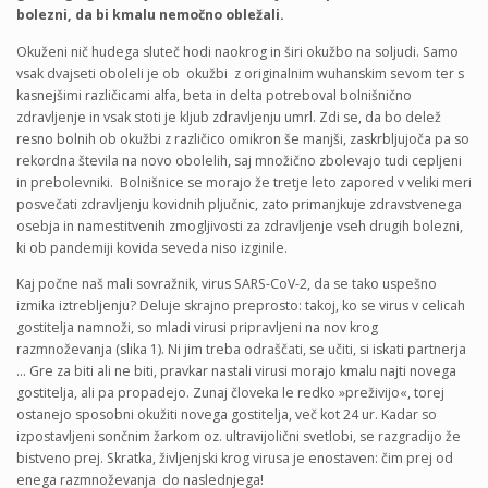
bolezni, da bi kmalu nemočno obležali.
Okuženi nič hudega sluteč hodi naokrog in širi okužbo na soljudi. Samo
vsak dvajseti oboleli je ob okužbi z originalnim wuhanskim sevom ter s
kasnejšimi različicami alfa, beta in delta potreboval bolnišnično
zdravljenje in vsak stoti je kljub zdravljenju umrl. Zdi se, da bo delež
resno bolnih ob okužbi z različico omikron še manjši, zaskrbljujoča pa so
rekordna števila na novo obolelih, saj množično zbolevajo tudi cepljeni
in prebolevniki. Bolnišnice se morajo že tretje leto zapored v veliki meri
posvečati zdravljenju kovidnih pljučnic, zato primanjkuje zdravstvenega
osebja in namestitvenih zmogljivosti za zdravljenje vseh drugih bolezni,
ki ob pandemiji kovida seveda niso izginile.
Kaj počne naš mali sovražnik, virus SARS-CoV-2, da se tako uspešno
izmika iztrebljenju? Deluje skrajno preprosto: takoj, ko se virus v celicah
gostitelja namnoži, so mladi virusi pripravljeni na nov krog
razmnoževanja (slika 1). Ni jim treba odraščati, se učiti, si iskati partnerja
… Gre za biti ali ne biti, pravkar nastali virusi morajo kmalu najti novega
gostitelja, ali pa propadejo. Zunaj človeka le redko »preživijo«, torej
ostanejo sposobni okužiti novega gostitelja, več kot 24 ur. Kadar so
izpostavljeni sončnim žarkom oz. ultravijolični svetlobi, se razgradijo že
bistveno prej. Skratka, življenjski krog virusa je enostaven: čim prej od
enega razmnoževanja do naslednjega!