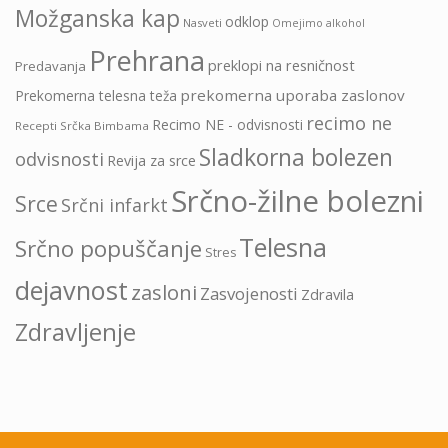
Možganska kap
odklop
Nasveti
Omejimo alkohol
Prehrana
preklopi na resničnost
Predavanja
prekomerna uporaba zaslonov
Prekomerna telesna teža
recimo ne
Recimo NE - odvisnosti
Recepti Srčka Bimbama
Sladkorna bolezen
odvisnosti
Revija za srce
Srčno-žilne bolezni
Srce
Srčni infarkt
Telesna
Srčno popuščanje
Stres
dejavnost
zasloni
Zasvojenosti
Zdravila
Zdravljenje