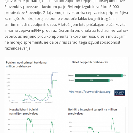
zgovoren je podatek, da sta zaradi zapletov cepljenja doslej umrli dve
Slovenki, v povezavi s kovidom pa je življenje izgubilo več kot 5.000
prebivalcev Slovenije. Zdaj vemo, da vektorska cepiva niso priporočljiva
za mlajše ženske, torej se bomo v bodoče lahko izognili tragičnim
smrtim mladih, cepljenih oseb. V letošnjem letu pričakujemo učinkovita
in varna cepiva mRNA proti različici omikron, kmalu pa tudi »univerzalno«
cepivo, usmerjeno proti komponentam koronavirusa, ki se z mutacijami
ne morejo spremeniti, ne da bi virus zaradi tega izgubil sposobnost
razmnoževanja.