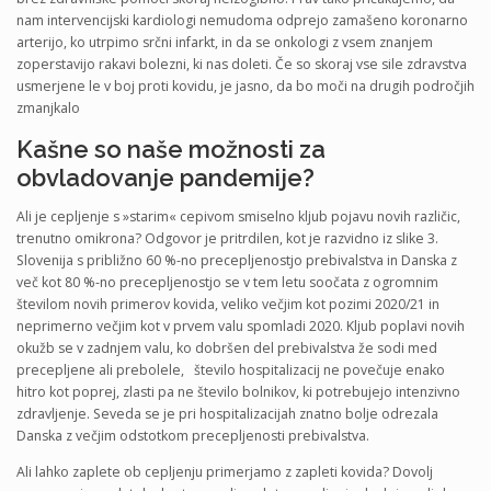
nam intervencijski kardiologi nemudoma odprejo zamašeno koronarno
arterijo, ko utrpimo srčni infarkt, in da se onkologi z vsem znanjem
zoperstavijo rakavi bolezni, ki nas doleti. Če so skoraj vse sile zdravstva
usmerjene le v boj proti kovidu, je jasno, da bo moči na drugih področjih
zmanjkalo
Kašne so naše možnosti za
obvladovanje pandemije?
Ali je cepljenje s »starim« cepivom smiselno kljub pojavu novih različic,
trenutno omikrona? Odgovor je pritrdilen, kot je razvidno iz slike 3.
Slovenija s približno 60 %-no precepljenostjo prebivalstva in Danska z
več kot 80 %-no precepljenostjo se v tem letu soočata z ogromnim
številom novih primerov kovida, veliko večjim kot pozimi 2020/21 in
neprimerno večjim kot v prvem valu spomladi 2020. Kljub poplavi novih
okužb se v zadnjem valu, ko dobršen del prebivalstva že sodi med
precepljene ali prebolele, število hospitalizacij ne povečuje enako
hitro kot poprej, zlasti pa ne število bolnikov, ki potrebujejo intenzivno
zdravljenje. Seveda se je pri hospitalizacijah znatno bolje odrezala
Danska z večjim odstotkom precepljenosti prebivalstva.
Ali lahko zaplete ob cepljenju primerjamo z zapleti kovida? Dovolj