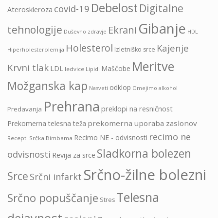
Debelost
Digitalne
covid-19
Ateroskleroza
Gibanje
tehnologije
Ekrani
HDL
Duševno zdravje
Holesterol
Kajenje
Izletniško srce
Hiperholesterolemija
Meritve
Krvni tlak
LDL
Maščobe
ledvice
Lipidi
Možganska kap
odklop
Nasveti
Omejimo alkohol
Prehrana
preklopi na resničnost
Predavanja
prekomerna uporaba zaslonov
Prekomerna telesna teža
recimo ne
Recimo NE - odvisnosti
Recepti Srčka Bimbama
Sladkorna bolezen
odvisnosti
Revija za srce
Srčno-žilne bolezni
Srce
Srčni infarkt
Telesna
Srčno popuščanje
Stres
dejavnost