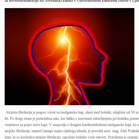
za nevrorehabilitacijo na Nevrološki kliniki v Univerzitetnem kliničnem centru v Ljub
Atrijska fibrilacija je pogost vzrok za možgansko kap, zlasti med bolniki, mlajšimi od 50 in
let. Po drugi strani je pomembna zato, ker lahko z ustreznim zdravljenjem pri bolniku p
verjetnost za pojav nove kapi. V nasprotju z drugimi kardioembolizmi možganske kapi, ki s
atrijske fibrilacije, namreč nimajo nujno slabšega izhoda, je povedal asist. mag. Aleš Pražn
kapi, ki so posledica atrijske fibrilacije, ogrožajo bolnike vseh starosti. Praviloma je stopnj