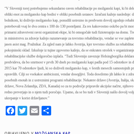
“V Sloveniji torej potrebujemo sekundarno raven rehabilitacije po možganski kapi, ki bi del
obliki enot za možgansko kap bodisi v obliki posebnih ustanov. Izračuni kažejo naslednje: 
bolnikom, ki doživijo možgansko kap, ponudili ustrezno in predvsem dovolj zgodnjo rehabili
potrebovali vsaj še dva centra s 100 do 130 posteljami. Za res kakovostno oskrbo pa bi mora
primarni zdravstveni ravni organizirati ekipe, ki bi omogočale tudi fizioterapijo na domu. 
in ministrstvu za zdravje kažejo razumevanje za tovrstno rehabilitacijo, vendar se vse zaplete
jasen asist mag. Pražnikar. Za zgled nam je lahko Avstrija, kjer tovrstno službo za rehabilitac
pokojninski sklad. Izkušnje iz tujine zgovorno kažejo, da se enkraten strošek v organiziranj
rehabilitacijske službe dolgoročno izplača. “Tudi Slovenijo zavezuje Helsingborgška deklarac
predvideva, da bo smrtnost v prvih 30 dneh po možganski kapi padla pod 15 odstotkov in d
2015 kar 70 odstotkov ljudi, ki so doživeli možgansko kap, v šestih mesecih samostojnih p
opravilih. Cilji so vsekakor ambiciozni, vendar dosegljivi. Toda dosežemo jih lahko le z zdr
posebnih enotah in z ustreznimi programi rehabilitacije. Nekatere države (Avstrija, Italija, 
države, Nova Zelandija, ZDA, Kanada) so za to področje pripravile akcijske načrte, njihovo
redno preverjajo in o njem tudi poročajo. Upamo, da se bo tudi v Sloveniji našlo dovolj volj
ukrepanje v korist državljanov.”
Facebook
Twitter
Email
Share
OBJAVLJENO V
MOŽGANSKA KAP