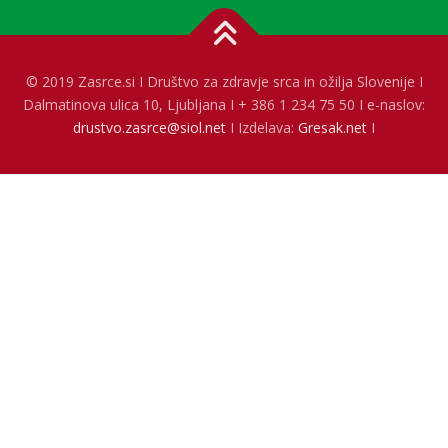
© 2019 Zasrce.si I Društvo za zdravje srca in ožilja Slovenije I
Dalmatinova ulica 10, Ljubljana I + 386 1 234 75 50 I e-naslov:
drustvo.zasrce@siol.net
I Izdelava:
Gresak.net
I