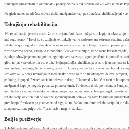
funkcijske prizadetosti in oviranosti v poznejšem življenju odvisna od velikosti in mesta kap
Ne glede na to, zaradi česa človek doživi možgansko kap, pa so načela rehabilitacije pri vse
Takojšnja rehabilitacija
Na rehabilitacijo je treba misliti že ob sprejemu bolnika z možgansko kapjo in takrat z njo tu
naš sogovornik. “Takoj ko so življenjske funkcije varno nadzorovane oziroma stabilne, za
rehabilitacijo. Pogosto z rehabilitacijo začnemo že v intenzivni terapiji: z oceno požiranja, s
z respiratorno oceno, s terapijo in podobno. Vsekakor je nujno, da se začne karseda zgodaj, 
zgodnje zdravljenje motenj govora, zgodnjo vertikalizacijo, zgodnje učenje in pomoč pri akti
gibih ter pri vsakodnevnih opravilih.” Najuspešnejša rehabilitacija tista, ki je usmerjena na
torej na hojo, sedenje, funkcijo roke, govor … Izvaja jo ekipa, ki jo sestavljajo bolnik s svoj
strokovnjaki – poleg nevrologa in medicinske sestre so to še fizioterapevt, delovni terapevt, 
psiholog, logoped, fiziater, socialni delavec in drugi. “Napoved, v kolikšni meri si bo opom
možganski kapi, je mogoče podati že po nekaj dneh. Po devetih dneh, po nekaterih študijah 
treh, lahko z več kot 75-odstotno natančnostjo napovemo, kako si bo opomogel. Seveda je 
rehabilitacije odvisen tudi od osebne spremenjenosti bolnika, njegove kognitivne prizadetosti
pred kapjo. Predvsem pa je odvisen od tega, ali mu lahko ponudimo rehabilitacijo, ki je skl
znanjem oziroma priporočili,” pravi asist. mag. Pražnikar.
Boljše preživetje
Rehabilitacija po možganski kapi mora biti del razumevanja in zdravljenja možganske kapi. P