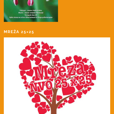
MREŽA 25×25