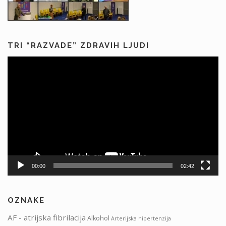
TRI “RAZVADE” ZDRAVIH LJUDI
Predvajalnik
videa
00:00
02:42
OZNAKE
AF - atrijska fibrilacija
Alkohol
Arterijska hipertenzija