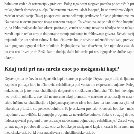
bolnikom vadi tudi orientacijo v prostoru. Poleg tega oceni njegovo potrebo po tehničnih p
prilagoditvah domačega okolja. Delovnemu terapevtu sledi logoped, ki se praviloma vključ
začetku rehabilitacije. Takoj po sprejemu oceni požiranje, jezikovne funkcije (denimo razum
Na osnovi te ocene pozneje izvaja ustrezno terapijo. To včasih nakazuje tudi dolžino hospita
je, da lahko možganska kap okvari požiranje, vendar se stanje navadno izboljša že po nekaj 
zaradi kapi le redko utrpijo dolgotrajne motnje požiranja in oblikovanja govora. Rehabilitac
traja tudi dlje kot sedem tednov. Kako učinkovita bo, je odvisno od značilnosti kapi, predvs
kako pogosto logoped dela z bolnikom. Najboljše rezultate dosežemo, če z njim dela vsak dan
po eno uro,” svetuje dr. Pražnikar in dodaja, da bi bilo treba pri nas logopedske službe kapi
okrepiti.
Kdaj tudi pri nas mreža enot po možganski kapi?
Dejstvo je, da se število možganskih kapi s starostjo povečuje. Dejstvo pa je tudi, da ljud
kapi zelo pomaga hitra in učinkovita rehabilitacija pod vodstvom ekipe strokovnjakov. Poleg
dokazano, da je tovrstna rehabilitacija dolgoročno stroškovno učinkovita. “Ko bolnike odpu
nevroloških oddelkov, vseh žal ne moremo takoj premestiti v ustrezno rehabilitacijsko usta
lahko inštitut za rehabilitacijo v Ljubljani sprejme do tristo bolnikov na leto, dom starejših 
Izlakah pa približno sto petdeset bolnikov. To je vsekakor premalo. Preostale bolnike – mal
napotimo v zdravilišča, ki ponujajo programe za nevrološke bolnike. Toda to so zgolj dvote
fizioterapevtski programi in ne ustrezajo modernemu pojmovanju rehabilitacije.” Zaradi vseg
pri nas nujno potrebovali mrežo enot za bolnike po možganski kapi, v katerih bi na enem me
medicinsko oskrbo, ki bi se nadaljevala v rehabilitacijsko oskrbo.