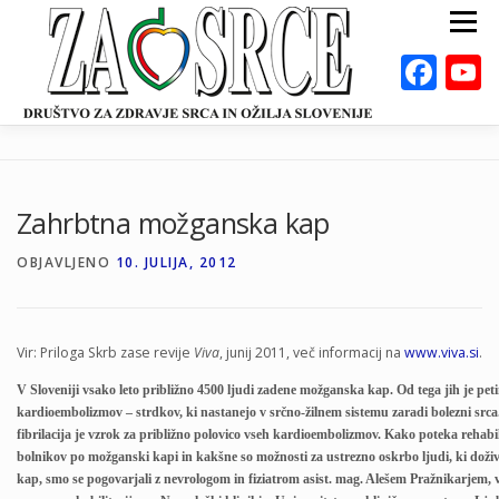
Preskoči
Meni
na
vsebino
Fac
ZA ZDRAVO SRCE
BOLEZNI
POSVETOVALNICE
PUBLIKACIJE
Zahrbtna možganska kap
DEJAVNOSTI
ODKLOP-I
VAROVALNA ŽIVILA
OBJAVLJENO
10. JULIJA, 2012
O NAS
DOGODKI
KALKULATORJI
EN
Vir: Priloga Skrb zase revije
Viva
, junij 2011, več informacij na
www.viva.si
.
V Sloveniji vsako leto približno 4500 ljudi zadene možganska kap. Od tega jih je pet
kardioembolizmov – strdkov, ki nastanejo v srčno-žilnem sistemu zaradi bolezni srca
fibrilacija je vzrok za približno polovico vseh kardioembolizmov. Kako poteka rehabil
bolnikov po možganski kapi in kakšne so možnosti za ustrezno oskrbo ljudi, ki dož
kap, smo se pogovarjali z nevrologom in fiziatrom asist. mag. Alešem Pražnikarjem,