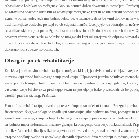
rehabilitacije bolnikov po možganski kapi so namreč dobro dokazani in utemeljeni. Preživetj
se zdravili na posebnih oddelkih za zdravljenje možganske kapi in so bili deležni pomoči reh
ekipe, je boljše, poleg tega ima bolnik veliko večje možnosti, da se bo vrnil domov in ne v 
Tudi funkcijske posledice po kapi so ob odpustu manjše. Ocenjujejo, da bi strnjen in načrto
rehabilitacijski program po možganski kapi potrebovalo od 40 do 60 odstotkov bolnikov. O
program zdravstvene skrbi za bolnike po možganski kapi od sprejema do odpusta bi moral 
trajati do sedem tednov. Tako bi lahko, kot pravi naš sogovornik, pričakovali najboljše rezult
dokazano tudi stroškovno učinkoviti.
Obseg in potek rehabilitacije
Kolikšna je učinkovitost rehabilitacija po možganski kapi, je odvisno od več dejavnikov, de
in mesta kapi ter od bolnikovega stanja pred kapjo. “Upoštevati je treba bolnikovo premorbid
stanje pred boleznijo, a tudi to, kako je deloval na vseh področjih življenja: gibalno, telesno
čustveno. Če je bil človek že pred kapjo vezan na posteljo, je težko pričakovati, da bo po kapi
shodil,” pravi asist. mag. Pražnikar.
Protokoli za rehabilitacijo, ki vedno poteka v skupini, so izdelani in znani. Pri zgodnji rehabil
fizioterapevt. Njegova naloga je spodbujati samostojne gibe, vplivati na držo, pomagati in na
sposobnosti sedenja, stanja in hoje. Poleg tega fizioterapevt preprečuje razvoj bolezenskih 
ter bolnika nauči nadomestnih načinov gibanja, ki omogočijo čim večjo funkcionalnost. Pripo
bolnik v času rehabilitacije s fizioterapevtom dela vsak dan, saj so tako rezultati znatno bolj
terapevt spodbuja vadbo in opravljanje dnevnih dejavnosti, držo v sedenju in ročnost, spret