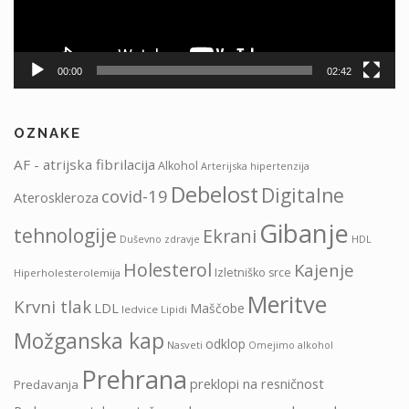
00:00
02:42
OZNAKE
AF - atrijska fibrilacija
Alkohol
Arterijska hipertenzija
Debelost
Digitalne
covid-19
Ateroskleroza
Gibanje
tehnologije
Ekrani
HDL
Duševno zdravje
Holesterol
Kajenje
Izletniško srce
Hiperholesterolemija
Meritve
Krvni tlak
LDL
Maščobe
ledvice
Lipidi
Možganska kap
odklop
Nasveti
Omejimo alkohol
Prehrana
preklopi na resničnost
Predavanja