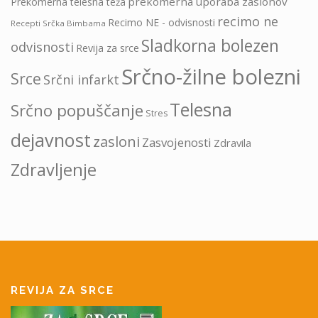
prekomerna uporaba zaslonov
Prekomerna telesna teža
recimo ne
Recimo NE - odvisnosti
Recepti Srčka Bimbama
Sladkorna bolezen
odvisnosti
Revija za srce
Srčno-žilne bolezni
Srce
Srčni infarkt
Telesna
Srčno popuščanje
Stres
dejavnost
zasloni
Zasvojenosti
Zdravila
Zdravljenje
REVIJA ZA SRCE