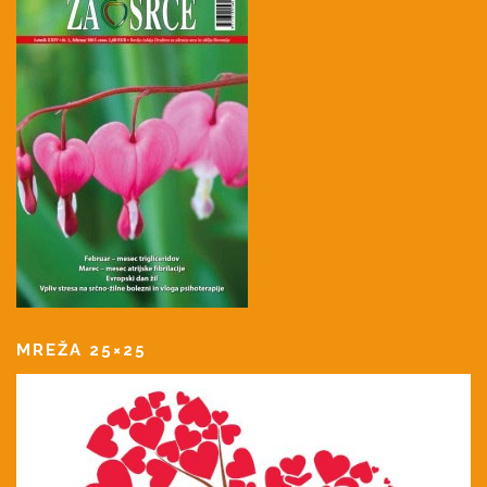
MREŽA 25×25