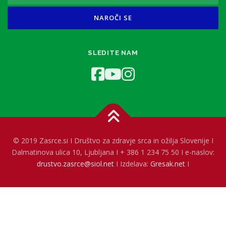
SLEDITE NAM
© 2019 Zasrce.si I Društvo za zdravje srca in ožilja Slovenije I
Dalmatinova ulica 10, Ljubljana I + 386 1 234 75 50 I e-naslov:
drustvo.zasrce@siol.net
I Izdelava:
Gresak.net
I