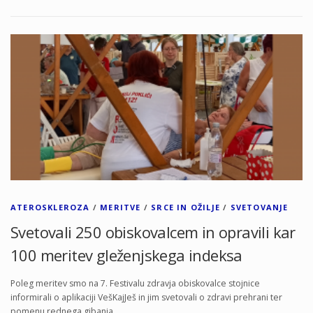
ATEROSKLEROZA
/
MERITVE
/
SRCE IN OŽILJE
/
SVETOVANJE
Svetovali 250 obiskovalcem in opravili kar
100 meritev gleženjskega indeksa
Poleg meritev smo na 7. Festivalu zdravja obiskovalce stojnice
informirali o aplikaciji VešKajJeš in jim svetovali o zdravi prehrani ter
pomenu rednega gibanja.