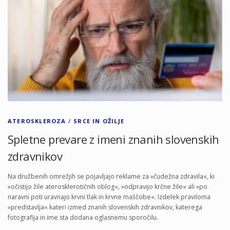
ATEROSKLEROZA
/
SRCE IN OŽILJE
Spletne prevare z imeni znanih slovenskih
zdravnikov
Na družbenih omrežjih se pojavljajo reklame za »čudežna zdravila«, ki
»očistijo žile aterosklerotičnih oblog«, »odpravijo krčne žile« ali »po
naravni poti uravnajo krvni tlak in krvne maščobe«. Izdelek praviloma
»predstavlja« kateri izmed znanih slovenskih zdravnikov, katerega
fotografija in ime sta dodana oglasnemu sporočilu.