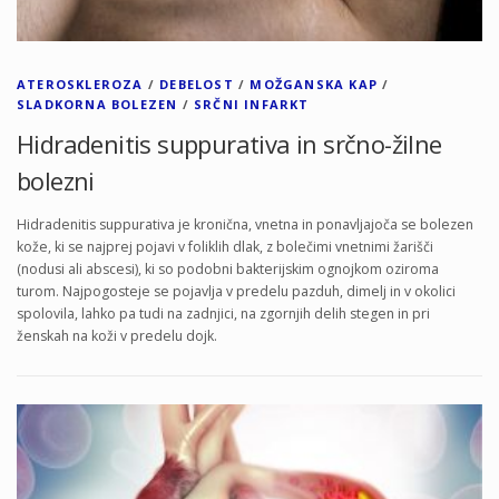
ATEROSKLEROZA
/
DEBELOST
/
MOŽGANSKA KAP
/
SLADKORNA BOLEZEN
/
SRČNI INFARKT
Hidradenitis suppurativa in srčno-žilne
bolezni
Hidradenitis suppurativa je kronična, vnetna in ponavljajoča se bolezen
kože, ki se najprej pojavi v foliklih dlak, z bolečimi vnetnimi žarišči
(nodusi ali abscesi), ki so podobni bakterijskim ognojkom oziroma
turom. Najpogosteje se pojavlja v predelu pazduh, dimelj in v okolici
spolovila, lahko pa tudi na zadnjici, na zgornjih delih stegen in pri
ženskah na koži v predelu dojk.