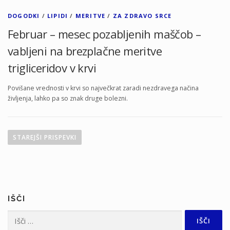
DOGODKI
/
LIPIDI
/
MERITVE
/
ZA ZDRAVO SRCE
Februar – mesec pozabljenih maščob –
vabljeni na brezplačne meritve
trigliceridov v krvi
Povišane vrednosti v krvi so največkrat zaradi nezdravega načina
življenja, lahko pa so znak druge bolezni.
N
a
STAREJŠI PRISPEVKI
v
i
g
a
IŠČI
c
i
Išči: