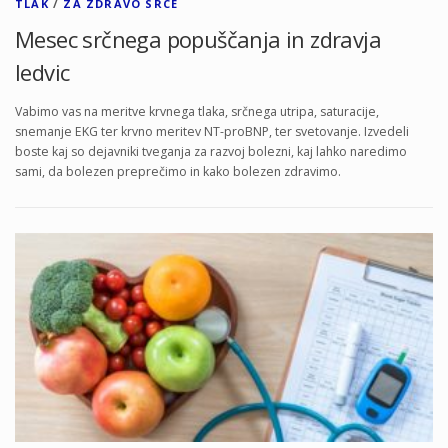
TLAK
/
ZA ZDRAVO SRCE
Mesec srčnega popuščanja in zdravja
ledvic
Vabimo vas na meritve krvnega tlaka, srčnega utripa, saturacije,
snemanje EKG ter krvno meritev NT-proBNP, ter svetovanje. Izvedeli
boste kaj so dejavniki tveganja za razvoj bolezni, kaj lahko naredimo
sami, da bolezen preprečimo in kako bolezen zdravimo.