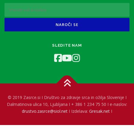
SLEDITE NAM
© 2019 Zasrce.si I Društvo za zdravje srca in ožilja Slovenije I
Dalmatinova ulica 10, Ljubljana I + 386 1 234 75 50 I e-naslov:
drustvo.zasrce@siol.net
I Izdelava:
Gresak.net
I