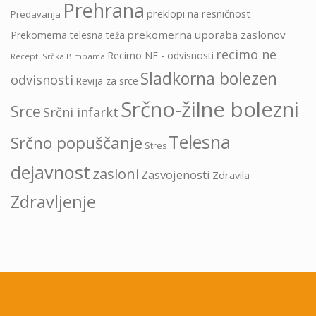
Prehrana
preklopi na resničnost
Predavanja
prekomerna uporaba zaslonov
Prekomerna telesna teža
recimo ne
Recimo NE - odvisnosti
Recepti Srčka Bimbama
Sladkorna bolezen
odvisnosti
Revija za srce
Srčno-žilne bolezni
Srce
Srčni infarkt
Telesna
Srčno popuščanje
Stres
dejavnost
zasloni
Zasvojenosti
Zdravila
Zdravljenje