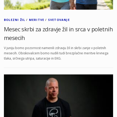
BOLEZNI ŽIL
/
MERITVE
/
SVETOVANJE
Mesec skrbi za zdravje žil in srca v poletnih
mesecih
V juniju bomo pozornost namenili zdravju žil in skrbi zanje v poletnih
mesecih. Obiskovalcem bomo nudili tudi brezplačne meritve krvnega
tlaka, srčnega utripa, saturacije in EKG.