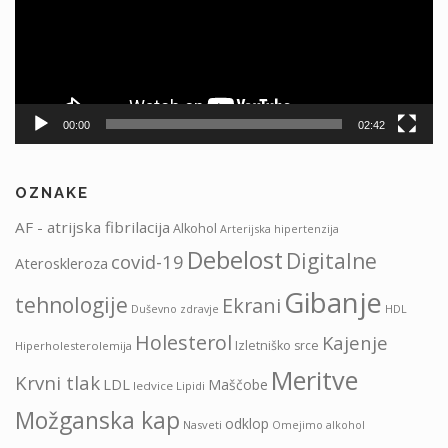
00:00
02:42
OZNAKE
AF - atrijska fibrilacija
Alkohol
Arterijska hipertenzija
Debelost
Digitalne
covid-19
Ateroskleroza
Gibanje
tehnologije
Ekrani
HDL
Duševno zdravje
Holesterol
Kajenje
Izletniško srce
Hiperholesterolemija
Meritve
Krvni tlak
LDL
Maščobe
ledvice
Lipidi
Možganska kap
odklop
Nasveti
Omejimo alkohol