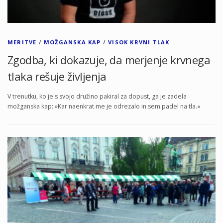
MERITVE
/
MOŽGANSKA KAP
/
VISOK KRVNI TLAK
Zgodba, ki dokazuje, da merjenje krvnega
tlaka rešuje življenja
V trenutku, ko je s svojo družino pakiral za dopust, ga je zadela
možganska kap: »Kar naenkrat me je odrezalo in sem padel na tla.«