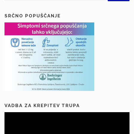
j
a
p
SRČNO POPUŠČANJE
r
i
s
p
e
v
k
o
v
VADBA ZA KREPITEV TRUPA