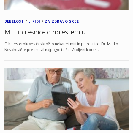
DEBELOST
/
LIPIDI
/
ZA ZDRAVO SRCE
Miti in resnice o holesterolu
O holesterolu ves čas krožijo nekateri miti in polresnice. Dr. Marko
Novakovič je predstavil najpogostejše. Vabljeni k branju.