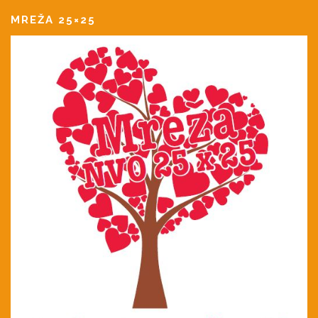
MREŽA 25×25