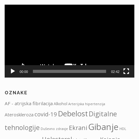
Predvajalnik
videa
00:00
02:42
OZNAKE
AF - atrijska fibrilacija
Alkohol
Arterijska hipertenzija
Debelost
Digitalne
covid-19
Ateroskleroza
Gibanje
tehnologije
Ekrani
HDL
Duševno zdravje