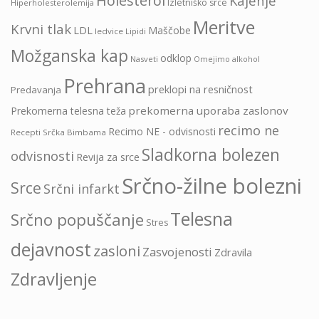
Holesterol
Kajenje
Izletniško srce
Hiperholesterolemija
Meritve
Krvni tlak
LDL
Maščobe
ledvice
Lipidi
Možganska kap
odklop
Nasveti
Omejimo alkohol
Prehrana
preklopi na resničnost
Predavanja
prekomerna uporaba zaslonov
Prekomerna telesna teža
recimo ne
Recimo NE - odvisnosti
Recepti Srčka Bimbama
Sladkorna bolezen
odvisnosti
Revija za srce
Srčno-žilne bolezni
Srce
Srčni infarkt
Telesna
Srčno popuščanje
Stres
dejavnost
zasloni
Zasvojenosti
Zdravila
Zdravljenje