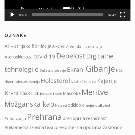
00:00
02:42
OZNAKE
AF - atrijska fibrilacija
Alkohol
Arterijska hipertenzija
Debelost
Digitalne
covid-19
Ateroskleroza
Gibanje
tehnologije
Ekrani
HDL
Duševno zdravje
Holesterol
Kajenje
Izletniško srce
Hiperholesterolemija
Meritve
Krvni tlak
LDL
Maščobe
ledvice
Lipidi
Možganska kap
odklop
Nasveti
Omejimo alkohol
Prehrana
preklopi na resničnost
Predavanja
prekomerna uporaba zaslonov
Prekomerna telesna teža