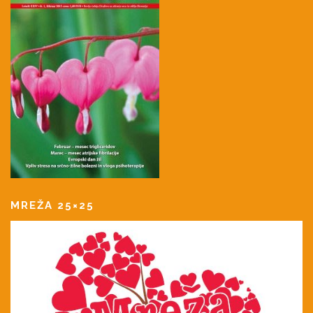
MREŽA 25×25