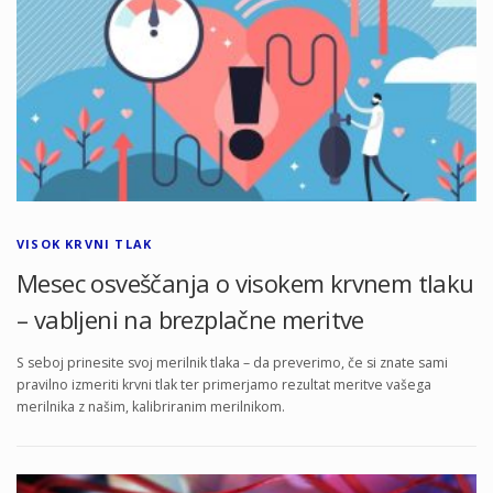
VISOK KRVNI TLAK
Mesec osveščanja o visokem krvnem tlaku
– vabljeni na brezplačne meritve
S seboj prinesite svoj merilnik tlaka – da preverimo, če si znate sami
pravilno izmeriti krvni tlak ter primerjamo rezultat meritve vašega
merilnika z našim, kalibriranim merilnikom.