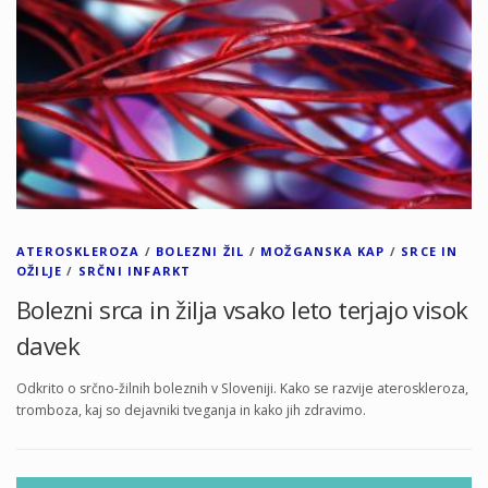
ATEROSKLEROZA
/
BOLEZNI ŽIL
/
MOŽGANSKA KAP
/
SRCE IN
OŽILJE
/
SRČNI INFARKT
Bolezni srca in žilja vsako leto terjajo visok
davek
Odkrito o srčno-žilnih boleznih v Sloveniji. Kako se razvije ateroskleroza,
tromboza, kaj so dejavniki tveganja in kako jih zdravimo.