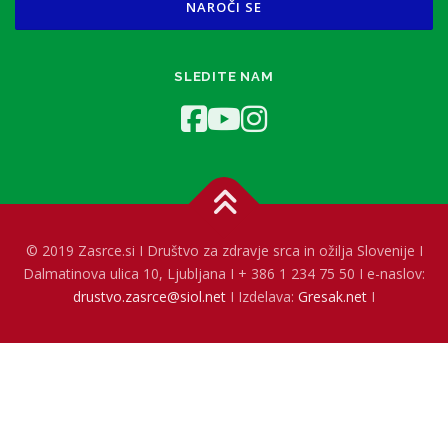
SLEDITE NAM
© 2019 Zasrce.si I Društvo za zdravje srca in ožilja Slovenije I
Dalmatinova ulica 10, Ljubljana I + 386 1 234 75 50 I e-naslov:
drustvo.zasrce@siol.net
I Izdelava:
Gresak.net
I