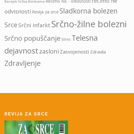
recimo ne
Recimo NE - odvisnosti
Recepti Srčka Bimbama
Sladkorna bolezen
odvisnosti
Revija za srce
Srčno-žilne bolezni
Srce
Srčni infarkt
Telesna
Srčno popuščanje
Stres
dejavnost
zasloni
Zasvojenosti
Zdravila
Zdravljenje
REVIJA ZA SRCE