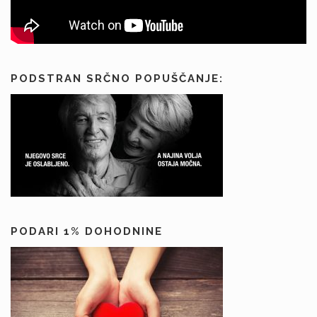
k
o
v
PODSTRAN SRČNO POPUŠČANJE:
PODARI 1% DOHODNINE