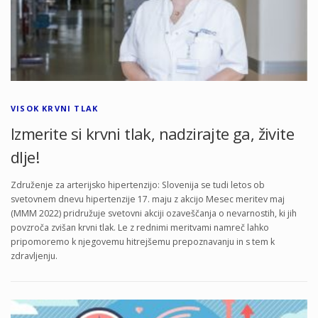
VISOK KRVNI TLAK
Izmerite si krvni tlak, nadzirajte ga, živite
dlje!
Združenje za arterijsko hipertenzijo: Slovenija se tudi letos ob
svetovnem dnevu hipertenzije 17. maju z akcijo Mesec meritev maj
(MMM 2022) pridružuje svetovni akciji ozaveščanja o nevarnostih, ki jih
povzroča zvišan krvni tlak. Le z rednimi meritvami namreč lahko
pripomoremo k njegovemu hitrejšemu prepoznavanju in s tem k
zdravljenju.