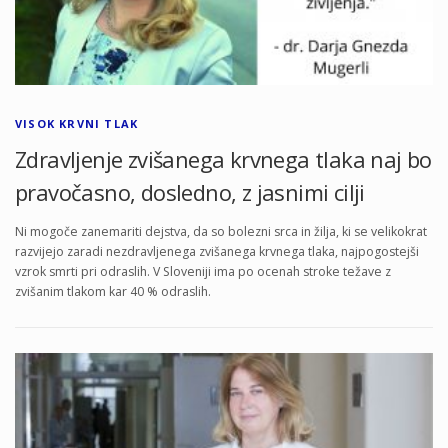
VISOK KRVNI TLAK
Zdravljenje zvišanega krvnega tlaka naj bo
pravočasno, dosledno, z jasnimi cilji
Ni mogoče zanemariti dejstva, da so bolezni srca in žilja, ki se velikokrat
razvijejo zaradi nezdravljenega zvišanega krvnega tlaka, najpogostejši
vzrok smrti pri odraslih. V Sloveniji ima po ocenah stroke težave z
zvišanim tlakom kar 40 % odraslih.