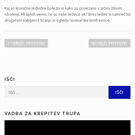
Kaj so kronične ledvične bolezni in kako so povezane s srčno-žilnimi
obolenji. Ali sploh vemo, če so naše ledvice ok? Brez ledvic si namreč ful
drugačen! Vabljeni k branju in ogledu novinarske konfreence.
N
a
STAREJŠI PRISPEVKI
NOVEJŠI PRISPEVKI
v
i
g
a
IŠČI
c
i
Išči:
j
a
p
VADBA ZA KREPITEV TRUPA
r
i