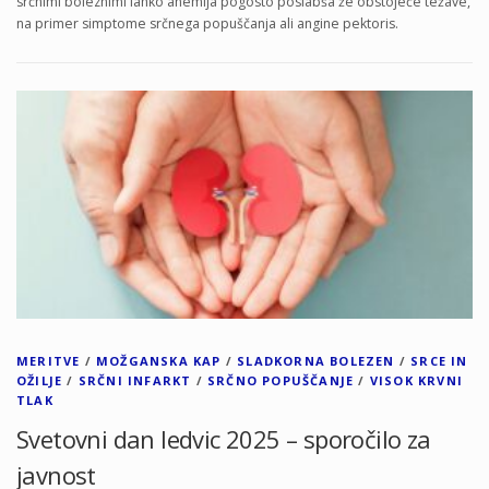
srčnimi boleznimi lahko anemija pogosto poslabša že obstoječe težave,
na primer simptome srčnega popuščanja ali angine pektoris.
MERITVE
/
MOŽGANSKA KAP
/
SLADKORNA BOLEZEN
/
SRCE IN
OŽILJE
/
SRČNI INFARKT
/
SRČNO POPUŠČANJE
/
VISOK KRVNI
TLAK
Svetovni dan ledvic 2025 – sporočilo za
javnost