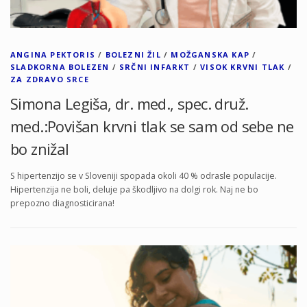
ANGINA PEKTORIS
/
BOLEZNI ŽIL
/
MOŽGANSKA KAP
/
SLADKORNA BOLEZEN
/
SRČNI INFARKT
/
VISOK KRVNI TLAK
/
ZA ZDRAVO SRCE
Simona Legiša, dr. med., spec. druž.
med.:Povišan krvni tlak se sam od sebe ne
bo znižal
S hipertenzijo se v Sloveniji spopada okoli 40 % odrasle populacije.
Hipertenzija ne boli, deluje pa škodljivo na dolgi rok. Naj ne bo
prepozno diagnosticirana!