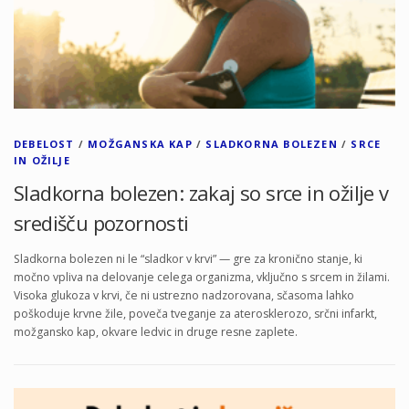
DEBELOST
/
MOŽGANSKA KAP
/
SLADKORNA BOLEZEN
/
SRCE
IN OŽILJE
Sladkorna bolezen: zakaj so srce in ožilje v
središču pozornosti
Sladkorna bolezen ni le “sladkor v krvi” — gre za kronično stanje, ki
močno vpliva na delovanje celega organizma, vključno s srcem in žilami.
Visoka glukoza v krvi, če ni ustrezno nadzorovana, sčasoma lahko
poškoduje krvne žile, poveča tveganje za aterosklerozo, srčni infarkt,
možgansko kap, okvare ledvic in druge resne zaplete.