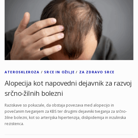
ATEROSKLEROZA
/
SRCE IN OŽILJE
/
ZA ZDRAVO SRCE
Alopecija kot napovedni dejavnik za razvoj
srčno-žilnih bolezni
Raziskave so pokazale, da obstaja povezava med alopecijo in
povečanim tveganjem za KBS ter drugimi dejavniki tveganja za srčno-
žilne bolezni, kot so arterijska hipertenzija, dislipidemija in inzulinska
rezistenca.