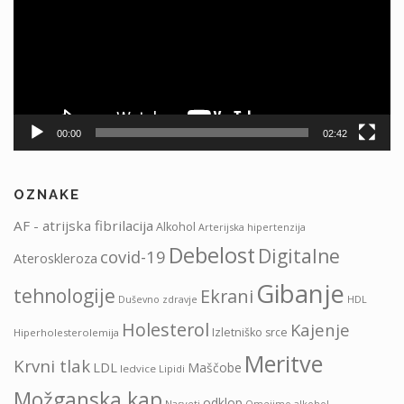
00:00
02:42
OZNAKE
AF - atrijska fibrilacija
Alkohol
Arterijska hipertenzija
Debelost
Digitalne
covid-19
Ateroskleroza
Gibanje
tehnologije
Ekrani
HDL
Duševno zdravje
Holesterol
Kajenje
Izletniško srce
Hiperholesterolemija
Meritve
Krvni tlak
LDL
Maščobe
ledvice
Lipidi
Možganska kap
odklop
Nasveti