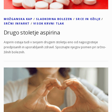
MOŽGANSKA KAP
/
SLADKORNA BOLEZEN
/
SRCE IN OŽILJE
/
SRČNI INFARKT
/
VISOK KRVNI TLAK
Drugo stoletje aspirina
Aspirin ostaja tudi v svojem drugem stoletju eno od najpogosteje
predpisanih in uporabljanih zdravil. Spoznajte njegov pomen pri srčno-
žilnih boleznih.