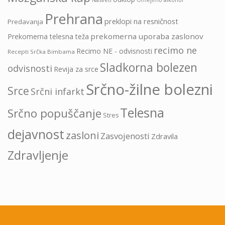
Omejimo alkohol
Prehrana
preklopi na resničnost
Predavanja
prekomerna uporaba zaslonov
Prekomerna telesna teža
recimo ne
Recimo NE - odvisnosti
Recepti Srčka Bimbama
Sladkorna bolezen
odvisnosti
Revija za srce
Srčno-žilne bolezni
Srce
Srčni infarkt
Telesna
Srčno popuščanje
Stres
dejavnost
zasloni
Zasvojenosti
Zdravila
Zdravljenje