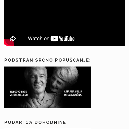
s
p
e
v
k
o
v
PODSTRAN SRČNO POPUŠČANJE:
PODARI 1% DOHODNINE