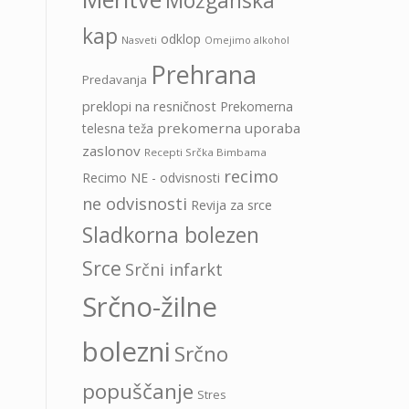
Možganska
kap
odklop
Nasveti
Omejimo alkohol
Prehrana
Predavanja
preklopi na resničnost
Prekomerna
prekomerna uporaba
telesna teža
zaslonov
Recepti Srčka Bimbama
recimo
Recimo NE - odvisnosti
ne odvisnosti
Revija za srce
Sladkorna bolezen
Srce
Srčni infarkt
Srčno-žilne
bolezni
Srčno
popuščanje
Stres