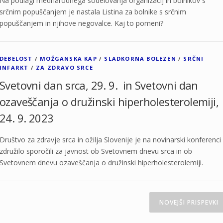
Na podlagi mednarodnega sodelovanja organizacij in bolnikov s
srčnim popuščanjem je nastala Listina za bolnike s srčnim
popuščanjem in njihove negovalce. Kaj to pomeni?
DEBELOST
/
MOŽGANSKA KAP
/
SLADKORNA BOLEZEN
/
SRČNI
INFARKT
/
ZA ZDRAVO SRCE
Svetovni dan srca, 29. 9. in Svetovni dan
ozaveščanja o družinski hiperholesterolemiji,
24. 9. 2023
Društvo za zdravje srca in ožilja Slovenije je na novinarski konferenci
združilo sporočili za javnost ob Svetovnem dnevu srca in ob
Svetovnem dnevu ozaveščanja o družinski hiperholesterolemiji.
NOVEJŠI PRISPEVKI