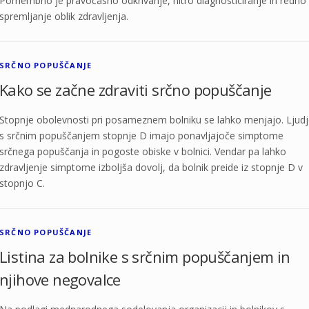
Pomembno je pravočasno odkrivanje, hitro diagnosticiranje in redno
spremljanje oblik zdravljenja.
SRČNO POPUŠČANJE
Kako se začne zdraviti srčno popuščanje
Stopnje obolevnosti pri posameznem bolniku se lahko menjajo. Ljud
s srčnim popuščanjem stopnje D imajo ponavljajoče simptome
srčnega popuščanja in pogoste obiske v bolnici. Vendar pa lahko
zdravljenje simptome izboljša dovolj, da bolnik preide iz stopnje D v
stopnjo C.
SRČNO POPUŠČANJE
Listina za bolnike s srčnim popuščanjem in
njihove negovalce