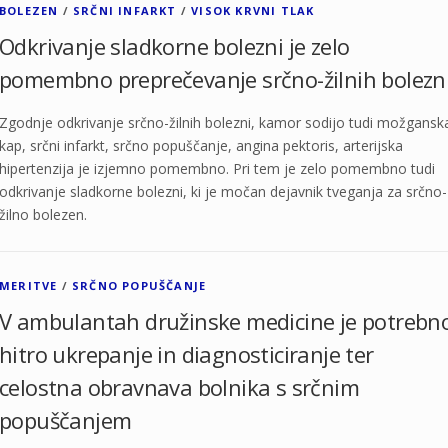
BOLEZEN
/
SRČNI INFARKT
/
VISOK KRVNI TLAK
Odkrivanje sladkorne bolezni je zelo
pomembno preprečevanje srčno-žilnih bolezn
Zgodnje odkrivanje srčno-žilnih bolezni, kamor sodijo tudi možgansk
kap, srčni infarkt, srčno popuščanje, angina pektoris, arterijska
hipertenzija je izjemno pomembno. Pri tem je zelo pomembno tudi
odkrivanje sladkorne bolezni, ki je močan dejavnik tveganja za srčno-
žilno bolezen.
MERITVE
/
SRČNO POPUŠČANJE
V ambulantah družinske medicine je potrebn
hitro ukrepanje in diagnosticiranje ter
celostna obravnava bolnika s srčnim
popuščanjem