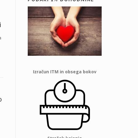
i
a
Izračun ITM in obsega bokov
o