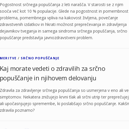
Pogostnost srčnega popuščanja z leti narašča. V starosti se z njim
sooča več kot 10 % populacije. Glede na pogostnost in pomembnost
problema, pomembnega vpliva na kakovost življena, povečanje
zdravstvenih izdatkov in hkrati možnost preprečevanja in zdravljenja
dejavnikov tveganja in samega sindroma srčnega popuščanja, srčno
popuščanje predstavlja javnozdravstveni problem.
MERITVE
/
SRČNO POPUŠČANJE
Kaj morate vedeti o zdravilih za srčno
popuščanje in njihovem delovanju
Zdravila za zdravljenje srčnega popuščanja so usmerjena v eno ali ve
simptomov. Nekatera znižujejo krvni tlak ali srčni utrip ter preprečuje
ali upočasnjujejo spremembe, ki poslabšajo srčno popuščanje. Kakš
zdravila poznamo?