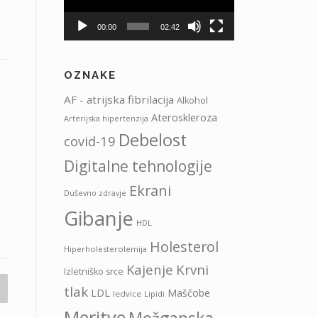
00:00
02:42
OZNAKE
AF - atrijska fibrilacija
Alkohol
Ateroskleroza
Arterijska hipertenzija
Debelost
covid-19
Digitalne tehnologije
Ekrani
Duševno zdravje
Gibanje
HDL
Holesterol
Hiperholesterolemija
Kajenje
Krvni
Izletniško srce
tlak
LDL
Maščobe
ledvice
Lipidi
Meritve