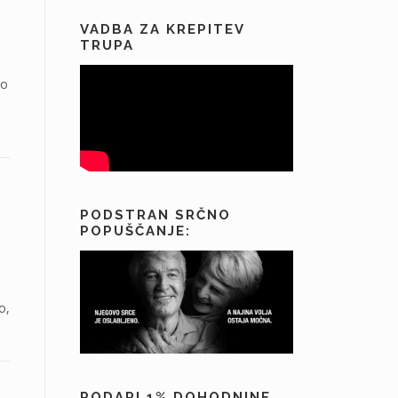
VADBA ZA KREPITEV
TRUPA
mo
PODSTRAN SRČNO
POPUŠČANJE:
o,
PODARI 1% DOHODNINE