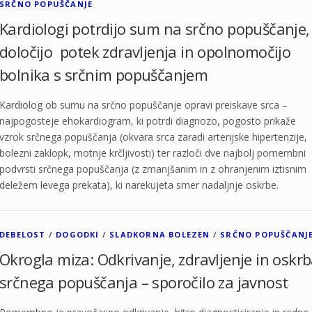
SRČNO POPUŠČANJE
Kardiologi potrdijo sum na srčno popuščanje,
določijo potek zdravljenja in opolnomočijo
bolnika s srčnim popuščanjem
Kardiolog ob sumu na srčno popuščanje opravi preiskave srca –
najpogosteje ehokardiogram, ki potrdi diagnozo, pogosto prikaže
vzrok srčnega popuščanja (okvara srca zaradi arterijske hipertenzije,
bolezni zaklopk, motnje krčljivosti) ter razloči dve najbolj pomembni
podvrsti srčnega popuščanja (z zmanjšanim in z ohranjenim iztisnim
deležem levega prekata), ki narekujeta smer nadaljnje oskrbe.
DEBELOST
/
DOGODKI
/
SLADKORNA BOLEZEN
/
SRČNO POPUŠČANJ
Okrogla miza: Odkrivanje, zdravljenje in oskr
srčnega popuščanja – sporočilo za javnost