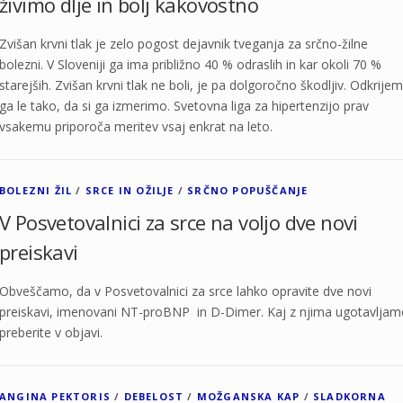
živimo dlje in bolj kakovostno
Zvišan krvni tlak je zelo pogost dejavnik tveganja za srčno-žilne
bolezni. V Sloveniji ga ima približno 40 % odraslih in kar okoli 70 %
starejših. Zvišan krvni tlak ne boli, je pa dolgoročno škodljiv. Odkrije
ga le tako, da si ga izmerimo. Svetovna liga za hipertenzijo prav
vsakemu priporoča meritev vsaj enkrat na leto.
BOLEZNI ŽIL
/
SRCE IN OŽILJE
/
SRČNO POPUŠČANJE
V Posvetovalnici za srce na voljo dve novi
preiskavi
Obveščamo, da v Posvetovalnici za srce lahko opravite dve novi
preiskavi, imenovani NT-proBNP in D-Dimer. Kaj z njima ugotavljam
preberite v objavi.
ANGINA PEKTORIS
/
DEBELOST
/
MOŽGANSKA KAP
/
SLADKORNA