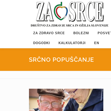
Preskoči
na
vsebino
ZA ZDRAVO SRCE
BOLEZNI
POSVE
DOGODKI
KALKULATORJI
EN
SRČNO POPUŠČANJE