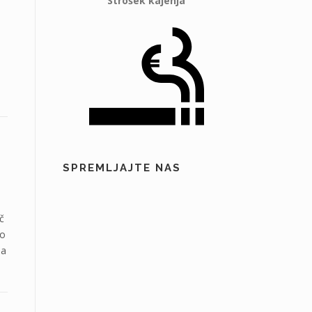
Strošek kajenja
SPREMLJAJTE NAS
č
jo
na