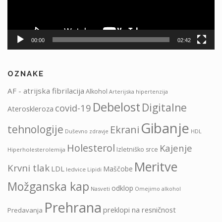
00:00
02:42
OZNAKE
AF - atrijska fibrilacija
Alkohol
Arterijska hipertenzija
Debelost
Digitalne
covid-19
Ateroskleroza
Gibanje
tehnologije
Ekrani
HDL
Duševno zdravje
Holesterol
Kajenje
Izletniško srce
Hiperholesterolemija
Meritve
Krvni tlak
LDL
Maščobe
ledvice
Lipidi
Možganska kap
odklop
Nasveti
Omejimo alkohol
Prehrana
preklopi na resničnost
Predavanja