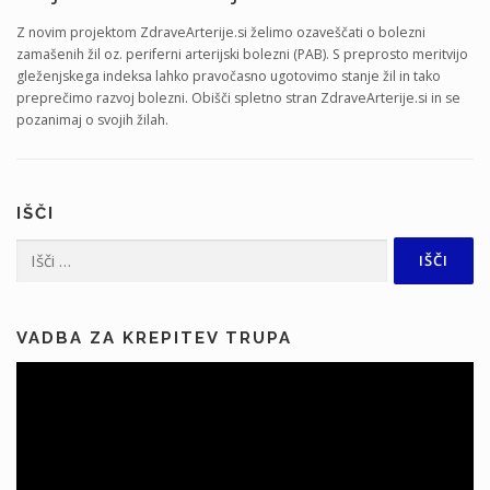
Z novim projektom ZdraveArterije.si želimo ozaveščati o bolezni
zamašenih žil oz. periferni arterijski bolezni (PAB). S preprosto meritvijo
gleženjskega indeksa lahko pravočasno ugotovimo stanje žil in tako
preprečimo razvoj bolezni. Obišči spletno stran ZdraveArterije.si in se
pozanimaj o svojih žilah.
IŠČI
Išči:
VADBA ZA KREPITEV TRUPA