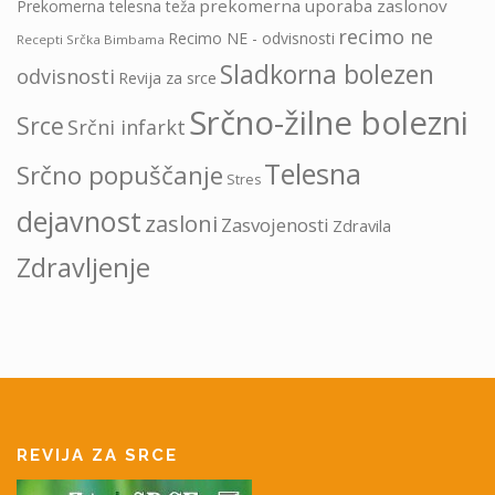
prekomerna uporaba zaslonov
Prekomerna telesna teža
recimo ne
Recimo NE - odvisnosti
Recepti Srčka Bimbama
Sladkorna bolezen
odvisnosti
Revija za srce
Srčno-žilne bolezni
Srce
Srčni infarkt
Telesna
Srčno popuščanje
Stres
dejavnost
zasloni
Zasvojenosti
Zdravila
Zdravljenje
REVIJA ZA SRCE