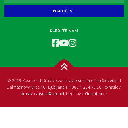
SLEDITE NAM
© 2019 Zasrce.si I Društvo za zdravje srca in ožilja Slovenije I
Dalmatinova ulica 10, Ljubljana I + 386 1 234 75 50 I e-naslov:
drustvo.zasrce@siol.net
I Izdelava:
Gresak.net
I