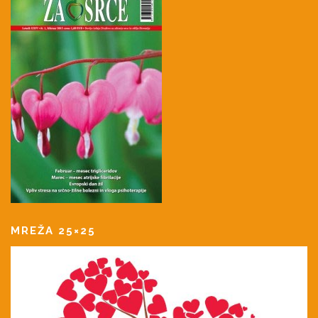
MREŽA 25×25