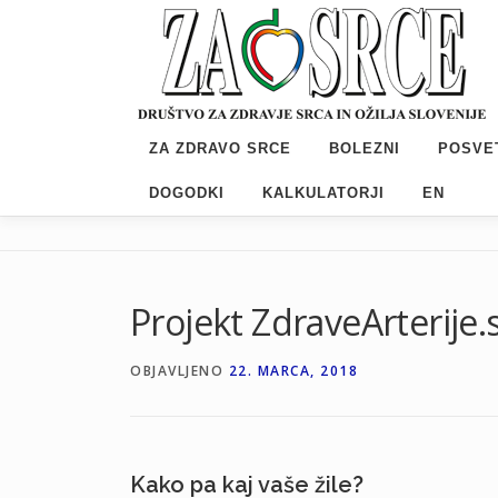
Preskoči
na
vsebino
ZA ZDRAVO SRCE
BOLEZNI
POSVE
DOGODKI
KALKULATORJI
EN
Projekt ZdraveArterije.s
OBJAVLJENO
22. MARCA, 2018
Kako pa kaj vaše žile?