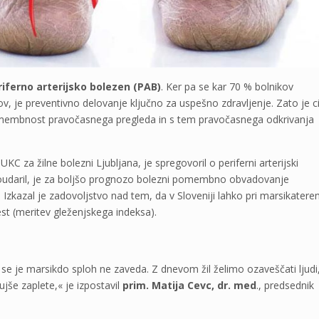
iferno arterijsko bolezen (PAB)
. Ker pa se kar 70 % bolnikov
v, je preventivno delovanje ključno za uspešno zdravljenje. Zato je ci
a pomembnost pravočasnega pregleda in s tem pravočasnega odkrivanja
UKC za žilne bolezni Ljubljana, je spregovoril o periferni arterijski
e poudaril, je za boljšo prognozo bolezni pomembno obvadovanje
Izkazal je zadovoljstvo nad tem, da v Sloveniji lahko pri marsikater
est (meritev gleženjskega indeksa).
a se je marsikdo sploh ne zaveda. Z dnevom žil želimo ozaveščati ljudi
še zaplete,« je izpostavil
prim. Matija Cevc, dr. med
., predsednik