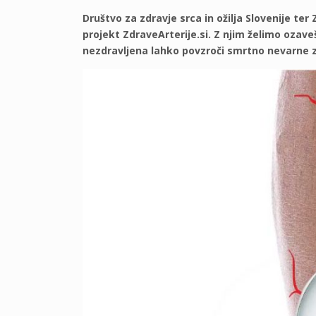
Društvo za zdravje srca in ožilja Slovenije ter
projekt ZdraveArterije.si. Z njim želimo ozavešč
nezdravljena lahko povzroči smrtno nevarne z