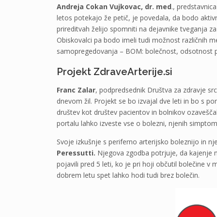
Andreja Cokan Vujkovac, dr. med
., predstavnica
letos potekajo že petič, je povedala, da bodo aktivn
prireditvah želijo spomniti na dejavnike tveganja z
Obiskovalci pa bodo imeli tudi možnost različnih mer
samopregedovanja – BOM: bolečnost, odsotnost pu
Projekt ZdraveArterije.si
Franc Zalar
, podpredsednik Društva za zdravje srca 
dnevom žil. Projekt se bo izvajal dve leti in bo s 
društev kot društev pacientov in bolnikov ozavešč
portalu lahko izveste vse o bolezni, njenih simptomi
Svoje izkušnje s periferno arterijsko boleznijo in nj
Peressutti.
Njegova zgodba potrjuje, da kajenje m
pojavili pred 5 leti, ko je pri hoji občutil bolečine
dobrem letu spet lahko hodi tudi brez bolečin.