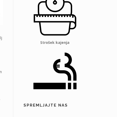
lj
Strošek kajenja
em
,
SPREMLJAJTE NAS