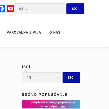
Facebook
YouTube
Išči:
Channel
VAROVALNA ŽIVILA
O NAS
IŠČI
Išči:
SRČNO POPUŠČANJE