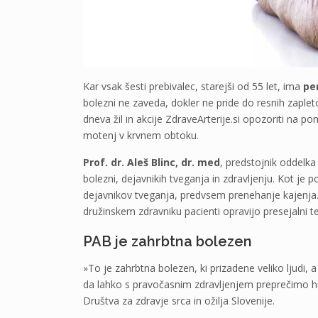
Kar vsak šesti prebivalec, starejši od 55 let, ima
per
bolezni ne zaveda, dokler ne pride do resnih zapleto
dneva žil in akcije ZdraveArterije.si opozoriti n
motenj v krvnem obtoku.
Prof. dr. Aleš Blinc, dr. med
, predstojnik oddelka 
bolezni, dejavnikih tveganja in zdravljenju. Kot j
dejavnikov tveganja, predvsem prenehanje kajenja. 
družinskem zdravniku pacienti opravijo presejalni t
PAB je zahrbtna bolezen
»To je zahrbtna bolezen, ki prizadene veliko ljudi, 
da lahko s pravočasnim zdravljenjem preprečimo huj
Društva za zdravje srca in ožilja Slovenije.