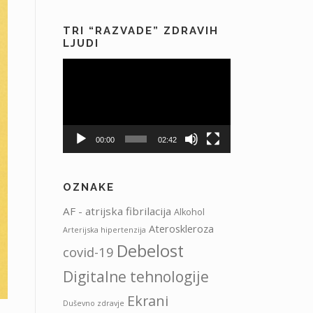
TRI “RAZVADE” ZDRAVIH
LJUDI
Predvajalnik
videa
00:00
02:42
OZNAKE
AF - atrijska fibrilacija
Alkohol
Ateroskleroza
Arterijska hipertenzija
Debelost
covid-19
Digitalne tehnologije
Ekrani
Duševno zdravje