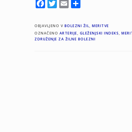
Facebook
Twitter
Email
Share
OBJAVLJENO V
BOLEZNI ŽIL
,
MERITVE
OZNAČENO
ARTERIJE
,
GLEŽENJSKI INDEKS
,
MERI
ZDRUŽENJE ZA ŽILNE BOLEZNI