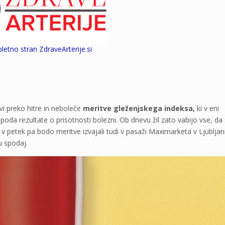
pletno stran ZdraveArterije.si
vi preko hitre in neboleče
meritve gleženjskega indeksa,
ki v eni
 poda rezultate o prisotnosti bolezni. Ob dnevu žil zato vabijo vse, da 
v petek pa bodo meritve izvajali tudi v pasaži Maximarketa v Ljubljan
u spodaj.