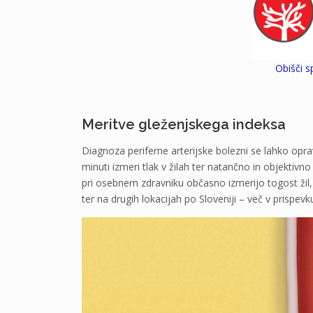
Obišči s
Meritve gleženjskega indeksa
Diagnoza periferne arterijske bolezni se lahko opra
minuti izmeri tlak v žilah ter natančno in objektivno
pri osebnem zdravniku občasno izmerijo togost žil, 
ter na drugih lokacijah po Sloveniji – več v prispevk