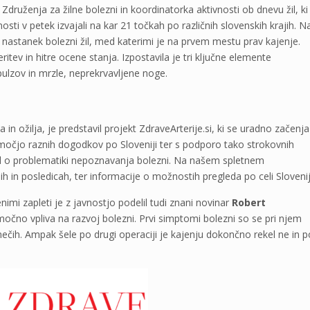
 Združenja za žilne bolezni in koordinatorka aktivnosti ob dnevu žil, ki
osti v petek izvajali na kar 21 točkah po različnih slovenskih krajih. N
a nastanek bolezni žil, med katerimi je na prvem mestu prav kajenje.
itev in hitre ocene stanja. Izpostavila je tri ključne elemente
lzov in mrzle, neprekrvavljene noge.
in ožilja, je predstavil projekt ZdraveArterije.si, ki se uradno začenja
pomočjo raznih dogodkov po Sloveniji ter s podporo tako strokovnih
al o problematiki nepoznavanja bolezni. Na našem spletnem
h in posledicah, ter informacije o možnostih pregleda po celi Slovenij
enimi zapleti je z javnostjo podelil tudi znani novinar
Robert
očno vpliva na razvoj bolezni. Prvi simptomi bolezni so se pri njem
 v mečih. Ampak šele po drugi operaciji je kajenju dokončno rekel ne in p