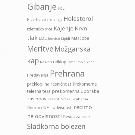
Gibanje
HDL
Holesterol
Hiperholesterolemija
Kajenje
Krvni
Izletniško srce
tlak
LDL
Maščobe
ledvice
Lipidi
Meritve
Možganska
kap
odklop
Nasveti
Omejimo alkohol
Prehrana
Predavanja
preklopi na resničnost
Prekomerna
prekomerna uporaba
telesna teža
zaslonov
Recepti Srčka Bimbama
recimo
Recimo NE - odvisnosti
ne odvisnosti
Revija za srce
Sladkorna bolezen