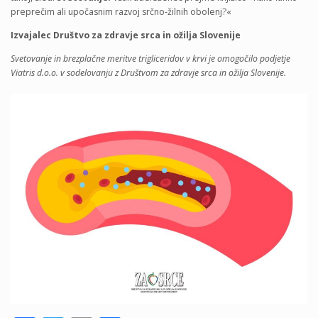
preprečim ali upočasnim razvoj srčno-žilnih obolenj?«
Izvajalec Društvo za zdravje srca in ožilja Slovenije
Svetovanje in brezplačne meritve trigliceridov v krvi je omogočilo podjetje
Viatris d.o.o. v sodelovanju z Društvom za zdravje srca in ožilja Slovenije.