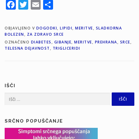
Facebook
Twitter
Email
Share
OBJAVLJENO V
DOGODKI
,
LIPIDI
,
MERITVE
,
SLADKORNA
BOLEZEN
,
ZA ZDRAVO SRCE
OZNAČENO
DIABETES
,
GIBANJE
,
MERITVE
,
PREHRANA
,
SRCE
,
TELESNA DEJAVNOST
,
TRIGLICERIDI
IŠČI
Išči:
SRČNO POPUŠČANJE