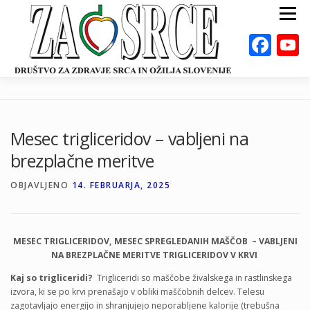
Preskoči
Meni
na
vsebino
Fac
ZA ZDRAVO SRCE
BOLEZNI
POSVETOVALNICE
PUBLIKACIJE
Mesec trigliceridov – vabljeni na
DEJAVNOSTI
ODKLOP-I
VAROVALNA ŽIVILA
brezplačne meritve
O NAS
DOGODKI
KALKULATORJI
EN
OBJAVLJENO
14. FEBRUARJA, 2025
MESEC TRIGLICERIDOV, MESEC SPREGLEDANIH MAŠČOB – VABLJENI
NA BREZPLAČNE MERITVE TRIGLICERIDOV V KRVI
Kaj so trigliceridi?
Trigliceridi so maščobe živalskega in rastlinskega
izvora, ki se po krvi prenašajo v obliki maščobnih delcev. Telesu
zagotavljajo energijo in shranjujejo neporabljene kalorije (trebušna