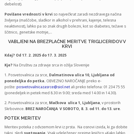
debelost).
Povišane vrednosti v krvi
so največkrat zaradi nezdravega načina
življenja (maščobe, sladkor in alkohol v prehrani, kajenje, telesna
neaktivnost), lahko pa so znak drugih bolezni, kot so diabetes, težave s
ščitnico, genetske motnje,…
VABLJENI NA BREZPLAČNE MERITVE TRIGLICERIDOV V
KRVI
Kdaj? Od 17. 2. 2025 do 17. 3. 2025
Kje?
Na Društvu za zdravje srca in ožilja Slovenije
1. Posvetovalnica za srce,
Dalmatinova ulica 10, Ljubljana od
ponedeljka do petka.
OBVEZNO NAROČANJE preko e-
pošte:
posvetovalnicazasrce@siol.net
ali preko telefona: 01 234 75 55
(ponedeljek in petek med 8.30 in 9.00; sreda med 14.00 in 14.30).
2.
Posvetovalnica za srce,
Mačkova ulica 1, Ljubljana
, v prostorih
Skrbovince.
BREZ NAROČANJA V SOBOTO, 8. 3. od 11. do 13. ure
.
POTEK MERITEV
Meritev poteka z odvzemom krvi iz prsta. Na osnovi izvida, ki ga dobite
takoj, sledi
svetovanje.
Vsak udeleženec prejme knjižico »Kako lahko