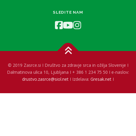
SLEDITE NAM
© 2019 Zasrce.si I Društvo za zdravje srca in ožilja Slovenije I
Dalmatinova ulica 10, Ljubljana I + 386 1 234 75 50 I e-naslov:
drustvo.zasrce@siol.net
I Izdelava:
Gresak.net
I