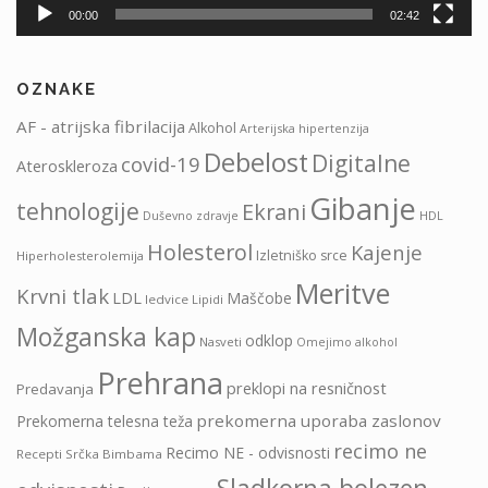
00:00
02:42
OZNAKE
AF - atrijska fibrilacija
Alkohol
Arterijska hipertenzija
Debelost
Digitalne
covid-19
Ateroskleroza
Gibanje
tehnologije
Ekrani
HDL
Duševno zdravje
Holesterol
Kajenje
Izletniško srce
Hiperholesterolemija
Meritve
Krvni tlak
LDL
Maščobe
ledvice
Lipidi
Možganska kap
odklop
Nasveti
Omejimo alkohol
Prehrana
preklopi na resničnost
Predavanja
prekomerna uporaba zaslonov
Prekomerna telesna teža
recimo ne
Recimo NE - odvisnosti
Recepti Srčka Bimbama
Sladkorna bolezen