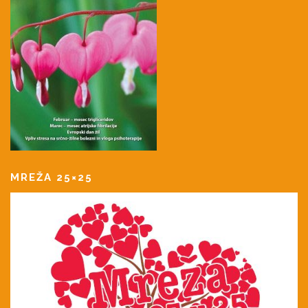
MREŽA 25×25