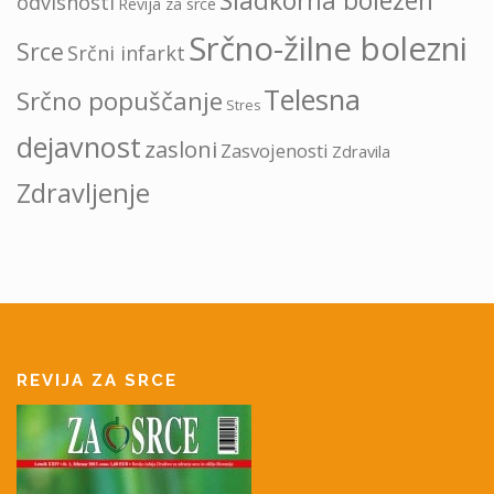
odvisnosti
Revija za srce
Srčno-žilne bolezni
Srce
Srčni infarkt
Telesna
Srčno popuščanje
Stres
dejavnost
zasloni
Zasvojenosti
Zdravila
Zdravljenje
REVIJA ZA SRCE