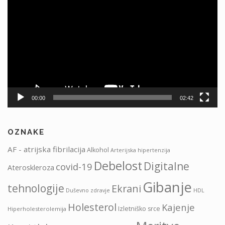
videa
00:00
02:42
OZNAKE
AF - atrijska fibrilacija
Alkohol
Arterijska hipertenzija
Debelost
Digitalne
covid-19
Ateroskleroza
Gibanje
tehnologije
Ekrani
HDL
Duševno zdravje
Holesterol
Kajenje
Izletniško srce
Hiperholesterolemija