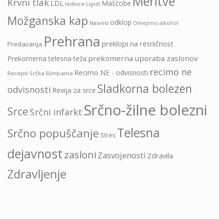
Meritve
Krvni tlak
LDL
Maščobe
ledvice
Lipidi
Možganska kap
odklop
Nasveti
Omejimo alkohol
Prehrana
preklopi na resničnost
Predavanja
prekomerna uporaba zaslonov
Prekomerna telesna teža
recimo ne
Recimo NE - odvisnosti
Recepti Srčka Bimbama
Sladkorna bolezen
odvisnosti
Revija za srce
Srčno-žilne bolezni
Srce
Srčni infarkt
Telesna
Srčno popuščanje
Stres
dejavnost
zasloni
Zasvojenosti
Zdravila
Zdravljenje