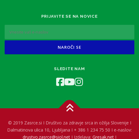
PRIJAVITE SE NA NOVICE
SLEDITE NAM
© 2019 Zasrce.si I Društvo za zdravje srca in ožilja Slovenije I
Dalmatinova ulica 10, Ljubljana I + 386 1 234 75 50 I e-naslov:
drustvo.zasrce@siol.net
I Izdelava:
Gresak.net
I