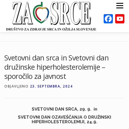
Preskoči
Meni
na
vsebino
Fac
ZA ZDRAVO SRCE
BOLEZNI
POSVETOVALNICE
PUBLIKACIJE
Svetovni dan srca in Svetovni dan
DEJAVNOSTI
ODKLOP-I
VAROVALNA ŽIVILA
družinske hiperholesterolemije –
O NAS
DOGODKI
KALKULATORJI
EN
sporočilo za javnost
OBJAVLJENO
23. SEPTEMBRA, 2024
SVETOVNI DAN SRCA, 29. 9.
in
SVETOVNI DAN OZAVEŠČANJA O DRUŽINSKI
HIPERHOLESTEROLEMIJI, 24.9.