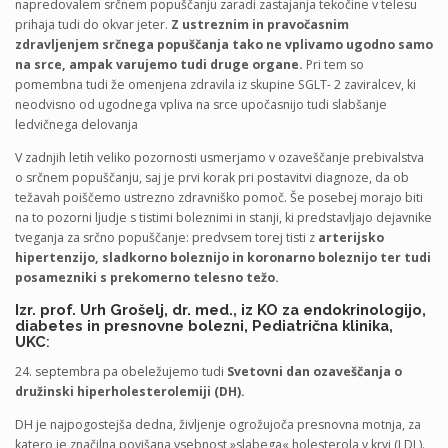
napredovalem srčnem popuščanju zaradi zastajanja tekočine v telesu
prihaja tudi do okvar jeter.
Z ustreznim in pravočasnim
zdravljenjem srčnega popuščanja tako ne vplivamo ugodno samo
na srce, ampak varujemo tudi druge organe.
Pri tem so
pomembna tudi že omenjena zdravila iz skupine SGLT- 2 zaviralcev, ki
neodvisno od ugodnega vpliva na srce upočasnijo tudi slabšanje
ledvičnega delovanja
V zadnjih letih veliko pozornosti usmerjamo v ozaveščanje prebivalstva
o srčnem popuščanju, saj je prvi korak pri postavitvi diagnoze, da ob
težavah poiščemo ustrezno zdravniško pomoč. Še posebej morajo biti
na to pozorni ljudje s tistimi boleznimi in stanji, ki predstavljajo dejavnike
tveganja za srčno popuščanje: predvsem torej tisti z
arterijsko
hipertenzijo, sladkorno boleznijo in koronarno boleznijo ter tudi
posamezniki s prekomerno telesno težo.
Izr. prof. Urh Grošelj, dr. med., iz KO za endokrinologijo,
diabetes in presnovne bolezni, Pediatrična klinika,
UKC
:
24. septembra pa obeležujemo tudi
Svetovni dan ozaveščanja o
družinski hiperholesterolemiji (DH).
DH je najpogostejša dedna, življenje ogrožujoča presnovna motnja, za
katero je značilna povišana vsebnost »slabega« holesterola v krvi (LDL).