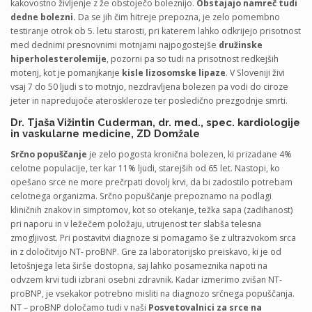
kakovostno življenje z že obstoječo boleznijo.
Obstajajo namreč tudi
dedne bolezni.
Da se jih čim hitreje prepozna, je zelo pomembno
testiranje otrok ob 5. letu starosti, pri katerem lahko odkrijejo prisotnost
med dednimi presnovnimi motnjami najpogostejše
družinske
hiperholesterolemije
, pozorni pa so tudi na prisotnost redkejših
motenj, kot je pomanjkanje
kisle lizosomske lipaze
. V Sloveniji živi
vsaj 7 do 50 ljudi s to motnjo, nezdravljena bolezen pa vodi do ciroze
jeter in napredujoče ateroskleroze ter posledično prezgodnje smrti.
Dr. Tjaša Vižintin Cuderman, dr. med., spec. kardiologije
in vaskularne medicine, ZD Domžale
Srčno popuščanje
je zelo pogosta kronična bolezen, ki prizadane 4%
celotne populacije, ter kar 11% ljudi, starejših od 65 let. Nastopi, ko
opešano srce ne more prečrpati dovolj krvi, da bi zadostilo potrebam
celotnega organizma. Srčno popuščanje prepoznamo na podlagi
kliničnih znakov in simptomov, kot so otekanje, težka sapa (zadihanost)
pri naporu in v ležečem položaju, utrujenost ter slabša telesna
zmogljivost. Pri postavitvi diagnoze si pomagamo še z ultrazvokom srca
in z določitvijo NT- proBNP. Gre za laboratorijsko preiskavo, ki je od
letošnjega leta širše dostopna, saj lahko posameznika napoti na
odvzem krvi tudi izbrani osebni zdravnik. Kadar izmerimo zvišan NT-
proBNP, je vsekakor potrebno misliti na diagnozo srčnega popuščanja.
NT – proBNP določamo tudi v naši
Posvetovalnici za srce na