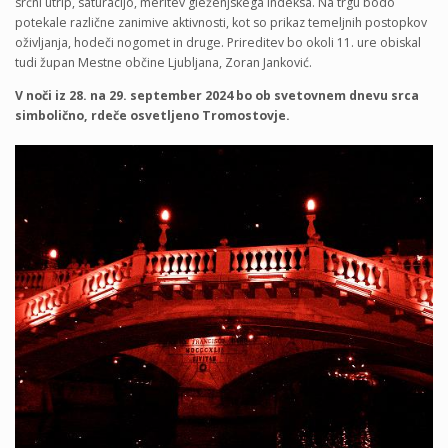
srčni utrip, saturacijo, meritev gleženjskega indeksa. Na trgu bodo
potekale različne zanimive aktivnosti, kot so prikaz temeljnih postopkov
oživljanja, hodeči nogomet in druge. Prireditev bo okoli 11. ure obiskal
tudi župan Mestne občine Ljubljana, Zoran Janković.
V noči iz 28. na 29. september 2024 bo ob svetovnem dnevu srca
simbolično, rdeče osvetljeno Tromostovje.