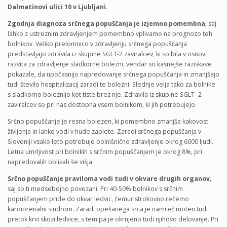
Dalmatinovi ulici 10 v Ljubljani.
Zgodnja diagnoza srčnega popuščanja je izjemno pomembna
, saj
lahko z ustreznim zdravljenjem pomembno vplivamo na prognozo teh
bolnikov. Veliko prelomnico v zdravljenju srčnega popuščanja
predstavljajo zdravila iz skupine SGLT-2 zaviralcev, ki so bila v osnovi
razvita za zdravljenje sladkorne bolezni, vendar so kasnejše raziskave
pokazale, da upočasnijo napredovanje srčnega popuščanja in zmanjšajo
tudi število hospitalizacij zaradi te bolezni. Slednje velja tako za bolnike
s sladkorno boleznijo kot tiste brez nje. Zdravila iz skupine SGLT- 2
zaviralcev so pri nas dostopna vsem bolnikom, ki jih potrebujejo.
Srčno popuščanje je resna bolezen, ki pomembno zmanjša kakovost
življenja in lahko vodi v hude zaplete. Zaradi srčnega popuščanja v
Sloveniji vsako leto potrebuje bolnišnično zdravljenje okrog 6000 ljudi.
Letna umrljivost pri bolnikih s srčnim popuščanjem je okrog 8%, pri
napredovalih oblikah še višja.
Srčno popuščanje praviloma vodi tudi v okvare drugih organov
,
saj so ti medsebojno povezani. Pri 40-50% bolnikov s srčnim
popuščanjem pride do okvar ledvic, čemur strokovno rečemo
kardiorenalni sindrom. Zaradi opešanega srca je namreč moten tudi
pretok krvi skozi ledvice, s tem pa je okrnjeno tudi njihovo delovanje. Pri