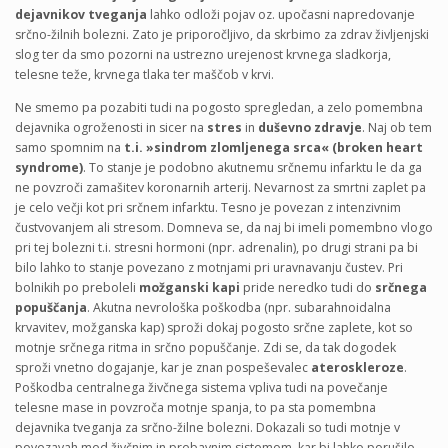
dejavnikov tveganja
lahko odloži pojav oz. upočasni napredovanje
srčno-žilnih bolezni. Zato je priporočljivo, da skrbimo za zdrav življenjski
slog ter da smo pozorni na ustrezno urejenost krvnega sladkorja,
telesne teže, krvnega tlaka ter maščob v krvi.
Ne smemo pa pozabiti tudi na pogosto spregledan, a zelo pomembna
dejavnika ogroženosti in sicer na
stres
in
duševno zdravje
. Naj ob tem
samo spomnim na
t.i. »sindrom zlomljenega srca« (broken heart
syndrome)
. To stanje je podobno akutnemu srčnemu infarktu le da ga
ne povzroči zamašitev koronarnih arterij. Nevarnost za smrtni zaplet pa
je celo večji kot pri srčnem infarktu. Tesno je povezan z intenzivnim
čustvovanjem ali stresom. Domneva se, da naj bi imeli pomembno vlogo
pri tej bolezni t.i. stresni hormoni (npr. adrenalin), po drugi strani pa bi
bilo lahko to stanje povezano z motnjami pri uravnavanju čustev. Pri
bolnikih po preboleli
možganski kapi
pride neredko tudi do
srčnega
popuščanja
. Akutna nevrološka poškodba (npr. subarahnoidalna
krvavitev, možganska kap) sproži dokaj pogosto srčne zaplete, kot so
motnje srčnega ritma in srčno popuščanje. Zdi se, da tak dogodek
sproži vnetno dogajanje, kar je znan pospeševalec
ateroskleroze
.
Poškodba centralnega živčnega sistema vpliva tudi na povečanje
telesne mase in povzroča motnje spanja, to pa sta pomembna
dejavnika tveganja za srčno-žilne bolezni. Dokazali so tudi motnje v
povezavah med živčnim in prebavnim sistemom, kar bi lahko porušilo