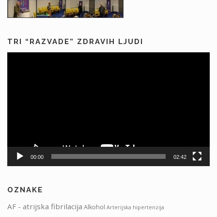
TRI “RAZVADE” ZDRAVIH LJUDI
Predvajalnik
videa
00:00
02:42
OZNAKE
AF - atrijska fibrilacija
Alkohol
Arterijska hipertenzija