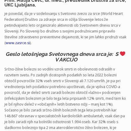
Prim. Matija Cevc, dr. med., predsednik Društva za srce,
UKC Ljubljana
,
je povedal, da je v sodelovanju s Svetovno zvezo za srce (World Heart
Federation) Društvo za zdravje srca in ožilja Slovenije letos že
petindvajseto leto organiziralo aktivnosti ob Svetovnem dnevu srca v
Sloveniji. Po Sloveniji bo društvo s svojimi podružnicami pripravilo
številne zdravstveno preventivne dejavnosti, ki se jim lahko pridruži vsak
(
www.zasrce.si
).
Geslo letošnjega Svetovnega dneva srca je:
S
V AKCIJO
Srčno-žilne bolezni so vodilni vzrok smrti in obolevnosti odraslih v
razvitem svetu. Po zadnjih dostopnih podatkih so leta 2022 bolezni
obtočil povzročile 32% vseh smrti v Sloveniji ali 7.120 umrlih. Je pa pri
vrednotenju teh podatkov potrebno upoštevati, da je vpliva COVID-a
povzročil, da je delež smrti zaradi bolezni obtočil »lažno« podcenjen
(infekcijskim boleznim je bilo tega leta pripisanih 12% smrti, med tem ko
je bil njihov delež v »običajnih« letih bistveno nižji – manj kot 1%).
Sočasno je bilo zaradi srčno-žilnih boleznih tega leta potrebnih kar
148.867 obravnav v specialističnih kardioloških ambulantah, vsak dan pa
je bilo zaradi njih na bolniški odsotnosti 1.994 oseb. Kar 32% oseb s
sladkorno boleznijo tipa 2 ima aterosklerotično žilno bolezen, ki je