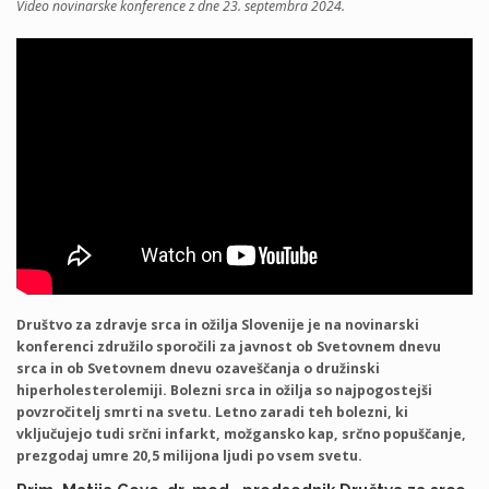
Video novinarske konference z dne 23. septembra 2024.
Društvo za zdravje srca in ožilja Slovenije je na novinarski
konferenci združilo sporočili za javnost ob Svetovnem dnevu
srca in ob Svetovnem dnevu ozaveščanja o družinski
hiperholesterolemiji. Bolezni srca in ožilja so najpogostejši
povzročitelj smrti na svetu. Letno zaradi teh bolezni, ki
vključujejo tudi srčni infarkt, možgansko kap, srčno popuščanje,
prezgodaj umre 20,5 milijona ljudi po vsem svetu
.