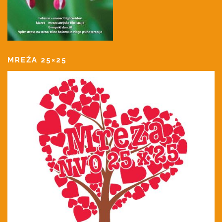
MREŽA 25×25