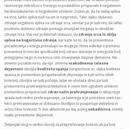
ravnovesje mikrobov v črevesju in posledično prispevalo k negativnim
kardiovaskularnim in kognitivnim učinkom. Znano je, da če nekaj vpliva
na srce, lahko vpliva tudi na um in nasprotno. Tako slabo duševno
zdravje negativno vpliva na zdravje srca, vendar pa je tudi res, da lahko
pozitivno duševno zdravje pomaga zmanjšati tveganja in izboljšati
zdravje srca. Vse več je kliničnih dokazov, da
zdravje srca in ožilja
vpliva na kognitivno zdravje
, kar kaže na to, da se preventivna
prizadevanja z enega prenašajo na drugega. Nova odkritja o pomenu
preventive bi morala spodbuditi bolj zdravo staranje in omogočiti bolj
prilagojeno nego in na koncu celo zmanjšanje stopnje demence. Ne
smemo pozabiti na to, da npr. zmerna
vsakodnevna telesna
dejavnost
izboljša
kvaliteto spanja
(nespečnost oz. slaba kvaliteta
spanca je pomemben pospeševalnik depresije in tudi srčno-žilnih
bolezni), izboljša se tudi počutje, lažje se obvlada stres pa tudi
prekomerna prehranjenost/debelost. K vsem tem ugodnim učinkom
pomembno prispeva tudi
zdrav način prehranjevanja
(v sklop tega
spada tudi redno prehranjevanje, za katerega si je potrebno vzeti čas –
hitro prehranjevanje je dokazano škodljivo in pospešuje debelost in
srčno-žilne bolezni). Ti dve aktivnosti pa sta, poleg
nekadilstva
, temelj
vsake preventivne dejavnosti.
Življenjski slog ni vedno dovolj za preprečevanje bolezni ali pa bolj