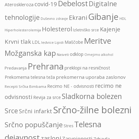
Debelost
Digitalne
covid-19
Ateroskleroza
Gibanje
tehnologije
Ekrani
HDL
Duševno zdravje
Holesterol
Kajenje
Izletniško srce
Hiperholesterolemija
Meritve
Krvni tlak
LDL
Maščobe
ledvice
Lipidi
Možganska kap
odklop
Nasveti
Omejimo alkohol
Prehrana
preklopi na resničnost
Predavanja
prekomerna uporaba zaslonov
Prekomerna telesna teža
recimo ne
Recimo NE - odvisnosti
Recepti Srčka Bimbama
Sladkorna bolezen
odvisnosti
Revija za srce
Srčno-žilne bolezni
Srce
Srčni infarkt
Telesna
Srčno popuščanje
Stres
dejavnost
zasloni
Zasvojenosti
Zdravila