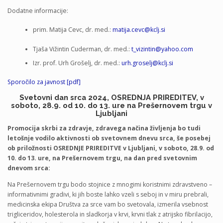
Dodatne informacije:
prim. Matija Cevc, dr. med.:
matija.cevc@kclj.si
Tjaša Vižintin Cuderman, dr. med.:
t_vizintin@yahoo.com
Izr. prof. Urh Grošelj, dr. med.:
urh.groselj@kclj.si
Sporočilo za javnost [pdf]
Svetovni dan srca 2024, OSREDNJA PRIREDITEV, v
soboto, 28.9. od 10. do 13. ure na Prešernovem trgu v
Ljubljani
Promocija skrbi za zdravje, zdravega načina življenja bo tudi
letošnje vodilo aktivnosti ob svetovnem dnevu srca, še posebej
ob priložnosti OSREDNJE PRIREDITVE v Ljubljani, v soboto, 28.9. od
10. do 13. ure, na Prešernovem trgu, na dan pred svetovnim
dnevom srca:
Na Prešernovem trgu bodo stojnice z mnogimi koristnimi zdravstveno –
informativnimi gradivi, ki jih boste lahko vzeli s seboj in v miru prebrali,
medicinska ekipa Društva za srce vam bo svetovala, izmerila vsebnost
trigliceridov, holesterola in sladkorja v krvi, krvni tlak z atrijsko fibrilacijo,