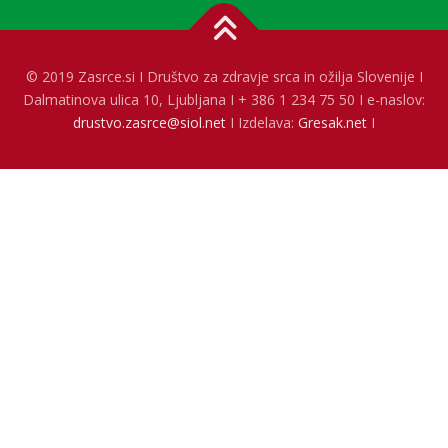
© 2019 Zasrce.si I Društvo za zdravje srca in ožilja Slovenije I
Dalmatinova ulica 10, Ljubljana I + 386 1 234 75 50 I e-naslov:
drustvo.zasrce@siol.net
I Izdelava:
Gresak.net
I