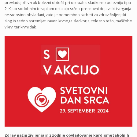
prevladujoči vzrok bolezni obtočil pri osebah s sladkorno boleznijo tipa
2. Kljub sodobnim terapijam ostajajo srčno-presnovni dejavniki tveganja
nezadostno obvladani, zato je pomembno skrbeti za zdrav življenjski
slog in redno spremljati raven krvnega sladkorja, telesno težo, maščobe
v krvi ter krvni tlak.
Zdrav način življenja
in
zgodnje obvladovanje kardiometabolnih