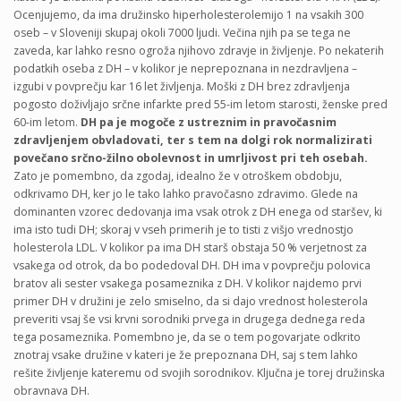
Ocenjujemo, da ima družinsko hiperholesterolemijo 1 na vsakih 300
oseb – v Sloveniji skupaj okoli 7000 ljudi. Večina njih pa se tega ne
zaveda, kar lahko resno ogroža njihovo zdravje in življenje. Po nekaterih
podatkih oseba z DH – v kolikor je neprepoznana in nezdravljena –
izgubi v povprečju kar 16 let življenja. Moški z DH brez zdravljenja
pogosto doživljajo srčne infarkte pred 55-im letom starosti, ženske pred
60-im letom.
DH pa je mogoče z ustreznim in pravočasnim
zdravljenjem obvladovati, ter s tem na dolgi rok normalizirati
povečano srčno-žilno obolevnost in umrljivost pri teh osebah.
Zato je pomembno, da zgodaj, idealno že v otroškem obdobju,
odkrivamo DH, ker jo le tako lahko pravočasno zdravimo. Glede na
dominanten vzorec dedovanja ima vsak otrok z DH enega od staršev, ki
ima isto tudi DH; skoraj v vseh primerih je to tisti z višjo vrednostjo
holesterola LDL. V kolikor pa ima DH starš obstaja 50 % verjetnost za
vsakega od otrok, da bo podedoval DH. DH ima v povprečju polovica
bratov ali sester vsakega posameznika z DH. V kolikor najdemo prvi
primer DH v družini je zelo smiselno, da si dajo vrednost holesterola
preveriti vsaj še vsi krvni sorodniki prvega in drugega dednega reda
tega posameznika. Pomembno je, da se o tem pogovarjate odkrito
znotraj vsake družine v kateri je že prepoznana DH, saj s tem lahko
rešite življenje kateremu od svojih sorodnikov. Ključna je torej družinska
obravnava DH.