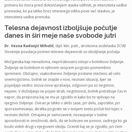
primeru ko mora pred dokončanjem stavka vdihniti, je intenziteta vadbe
previsoka, ko pa lahko brez vmesnega vdiha pove več stavkov, je
intenziteta vadbe prenizka.
Telesna dejavnost izboljšuje počutje
danes in širi meje naše svobode jutri
Dr. Vesna Radonjić Miholič
, dipl. klin. psih., strokovna sodelavka ZCVB
Slovenije poudarja pomen telesne dejavnosti za izboljšanje počutja.
Možganska kap nenadoma, nepričakovano vstopi v bolnikovo življenje.
Življenje se bolnikom in njihovim svojcem pogosto pomembno
spremeni. Običajno, vsakodnevno življenje postane oteženo ali celo
onemogočeno, bolnik se znajde v novi, neznani situaciji, kjer se
pojavljajo vedno znova nova vprašanja, odgovori pa so negotovi,
nejasni. V doživljanju se pojavi strah, negotovost, bolnik potrebuje čas in
napor, da prepozna kaj se mu je zgodilo in kako bo to vplivajo na
njegovo življenje. Oviran je lahko v skrbi zase, pri delu, zaposlitvi, pri
sporazumevanju, skratka pogosto se v svojem svetu počuti kot tujec v
neznani deželi. Omajana je samozavest, nezaupanje v lastne
sposobnosti in zmožnosti, skrb, da se bolezen ne ponovi, zadrega ko ga
bodo videli drugi v njegovem okolju. Oceniti kaj se je zgodilo, pri čem