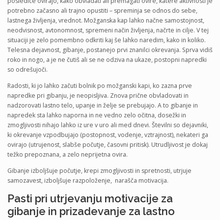
posledice ovirajo, kako obvladati ali premagati ovire, katere aktivnosti je
potrebno začasno ali trajno opustiti – spreminja se odnos do sebe,
lastnega življenja, vrednot. Možganska kap lahko načne samostojnost,
neodvisnost, avtonomnost, spremeni način življenja, načrte in cilje. V tej
situaciji je zelo pomembno odkriti kaj še lahko naredim, kako in koliko.
Telesna dejavnost, gibanje, postanejo prvi znanilci okrevanja. Sprva vidiš
roko in nogo, a je ne čutiš ali se ne odziva na ukaze, postopni napredki
so odrešujoči.
Radosti, ki jo lahko začuti bolnik po možganski kapi, ko zazna prve
napredke pri gibanju, je neopisljiva. Znova prične obvladovati in
nadzorovati lastno telo, upanje in želje se prebujajo. A to gibanje in
napredek sta lahko naporna in ne vedno zelo očitna, dosežki in
zmogljivosti nihajo lahko iz ure v uro ali med dnevi. Številni so dejavniki,
ki okrevanje vzpodbujajo (postopnost, vodenje, vztrajnost), nekateri ga
ovirajo (utrujenost, slabše počutje, časovni pritisk). Utrudljivost je dokaj
težko prepoznana, a zelo neprijetna ovira.
Gibanje izboljšuje počutje, krepi zmogljivosti in spretnosti, utrjuje
samozavest, izboljšuje razpoloženje, narašča motivacija.
Pasti pri utrjevanju motivacije za
gibanje in prizadevanje za lastno