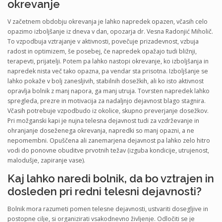
okrevanje
V začetnem obdobju okrevanja je lahko napredek opazen, včasih celo
opazimo izboljšanje iz dneva v dan, opozarja dr. Vesna Radonjić Miholič.
To vzpodbuja vztrajanje v aktivnosti, povečuje prizadevnost, vzbuja
radost in optimizem, še posebej, če napredek opažajo tudi bližnji,
terapevti, prijatelji. Potem pa lahko nastopi okrevanje, ko izboljšanja in
napredek nista več tako opazna, pa vendar sta prisotna. Izboljšanje se
lahko pokaže v bolj zanesljivih, stabilnih dosežkih, ali ko isto aktivnost
opravlja bolnik z manj napora, ga manj utruja. Tovrsten napredek lahko
spregleda, prezre in motivacija za nadaljnjo dejavnost blago stagnira.
Včasih potrebuje vzpodbudo iz okolice, skupno preverjanje dosežkov.
Pri možganski kapi je nujna telesna dejavnost tudi za vzdrževanje in
ohranjanje doseženega okrevanja, napredki so manj opazni, a ne
nepomembni. Opuščena ali zanemarjena dejavnost pa lahko zelo hitro
vodi do ponovne obuditve prvotnih težav (izguba kondicije, utrujenost,
malodušje, zapiranje vase).
Kaj lahko naredi bolnik, da bo vztrajen in
dosleden pri redni telesni dejavnosti?
Bolnik mora razumeti pomen telesne dejavnosti, ustvariti dosegljive in
postopne cilje, si organizirati vsakodnevno življenje. Odločiti se je