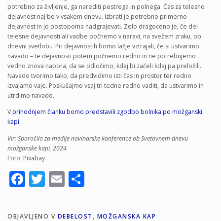
potrebno za življenje, ga narediti pestrega in polnega. Čas za telesno
dejavnost naj bo v vsakem dnevu. Izbrati je potrebno primerno
dejavnost in jo postopoma nadgrajevati. Zelo dragoceno je, če del
telesne dejavnosti ali vadbe počnemo v naravi, na svežem zraku, ob
dnevni svetlobi. Pri dejavnostih bomo lažje vztrajali, če si ustvarimo
navado – te dejavnosti potem počnemo redno in ne potrebujemo
vedno znova napora, da se odločimo, kdaj bi začeli kdaj pa preložili.
Navado tvorimo tako, da predvidimo isti čas in prostor ter redno
izvajamo vaje. Poskušajmo vsaj tri tedne redno vaditi, da ustvarimo in
utrdimo navado.
V
prihodnjem članku bomo predstavili zgodbo bolnika po možganski
kapi
.
Vir: Sporočilo za medije novinarske konference ob Svetovnem dnevu
možganske kapi, 2024
Foto: Pixabay
Facebook
Twitter
Email
Share
OBJAVLJENO V
DEBELOST
,
MOŽGANSKA KAP