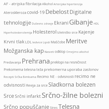
AF - atrijska fibrilacija
Alkohol
Arterijska hipertenzija
Debelost
Digitalne
covid-19
Ateroskleroza
Gibanje
tehnologije
Ekrani
HDL
Duševno zdravje
Holesterol
Kajenje
Izletniško srce
Hiperholesterolemija
Meritve
Krvni tlak
LDL
Maščobe
ledvice
Lipidi
Možganska kap
odklop
Nasveti
Omejimo alkohol
Prehrana
preklopi na resničnost
Predavanja
prekomerna uporaba zaslonov
Prekomerna telesna teža
recimo ne
Recimo NE - odvisnosti
Recepti Srčka Bimbama
Sladkorna bolezen
odvisnosti
Revija za srce
Srčno-žilne bolezni
Srce
Srčni infarkt
Telesna
Srčno popuščanje
Stres