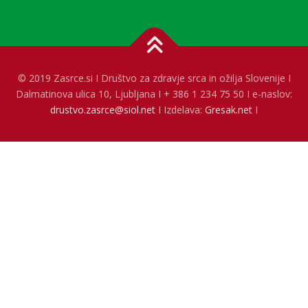
© 2019 Zasrce.si I Društvo za zdravje srca in ožilja Slovenije I
Dalmatinova ulica 10, Ljubljana I + 386 1 234 75 50 I e-naslov:
drustvo.zasrce@siol.net
I Izdelava:
Gresak.net
I