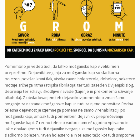
Pomembno je vedeti tudi, da lahko možgansko kap v veliki meri
preprečimo. Dejavniki tveganja za možgansko kap so sladkorna
bolezen, povišan krvni tlak, visoka raven holesterola, debelost, nekatere
motnje srčnega ritma (atrijska fibrilacija) ter tudi zaseden življenjski slog,
depresija ter zdravju škodljive navade (kajenje in prekomerno uživanje
alkohola). Z obvladovanjem teh dejavnikov pomembno zmanjšamo
tveganje za nastanek možganske kapi in tudi za njeno ponovitev. Redna
telesna dejavnost je izjemnega pomena ne samo v rehabilitaciji po
možganski kapi, ampak tudi pomemben dejavnik v preprečevanju
možganske kapi. Z redno telesno vadbo namreč ugodno vplivamo in
lažje obvladujemo tudi dejavnike tveganja za možgansko kap, tako
sladkorno bolezen, raven holesterola in telesno težo kot tudi simptome