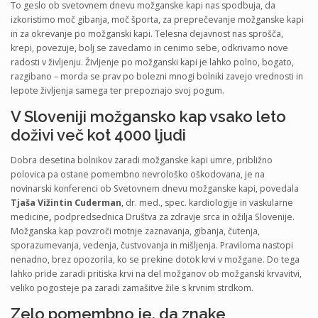
To geslo ob svetovnem dnevu možganske kapi nas spodbuja, da
izkoristimo moč gibanja, moč športa, za preprečevanje možganske kapi
in za okrevanje po možganski kapi. Telesna dejavnost nas sprošča,
krepi, povezuje, bolj se zavedamo in cenimo sebe, odkrivamo nove
radosti v življenju. Življenje po možganski kapi je lahko polno, bogato,
razgibano – morda se prav po bolezni mnogi bolniki zavejo vrednosti in
lepote življenja samega ter prepoznajo svoj pogum.
V Sloveniji možgansko kap vsako leto
doživi več kot 4000 ljudi
Dobra desetina bolnikov zaradi možganske kapi umre, približno
polovica pa ostane pomembno nevrološko oškodovana, je na
novinarski konferenci ob Svetovnem dnevu možganske kapi, povedala
Tjaša Vižintin Cuderman
, dr. med., spec. kardiologije in vaskularne
medicine
,
podpredsednica Društva za zdravje srca in ožilja Slovenije.
Možganska kap povzroči motnje zaznavanja, gibanja, čutenja,
sporazumevanja, vedenja, čustvovanja in mišljenja. Praviloma nastopi
nenadno, brez opozorila, ko se prekine dotok krvi v možgane. Do tega
lahko pride zaradi pritiska krvi na del možganov ob možganski krvavitvi,
veliko pogosteje pa zaradi zamašitve žile s krvnim strdkom.
Zelo pomembno je, da znake