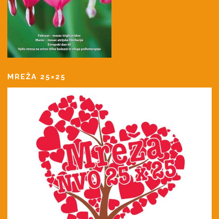
MREŽA 25×25