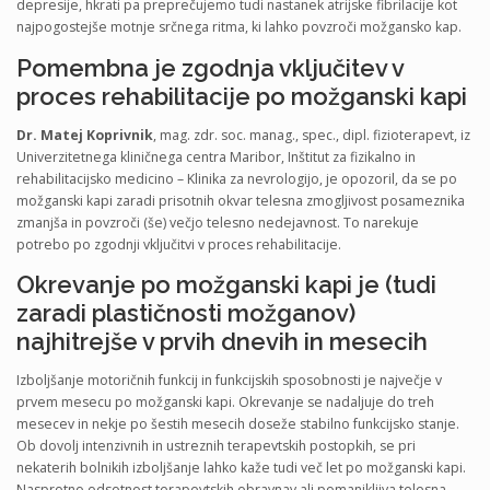
depresije, hkrati pa preprečujemo tudi nastanek atrijske fibrilacije kot
najpogostejše motnje srčnega ritma, ki lahko povzroči možgansko kap.
Pomembna je zgodnja vključitev v
proces rehabilitacije po možganski kapi
Dr. Matej Koprivnik
, mag. zdr. soc. manag., spec., dipl. fizioterapevt, iz
Univerzitetnega kliničnega centra Maribor, Inštitut za fizikalno in
rehabilitacijsko medicino – Klinika za nevrologijo, je opozoril, da se po
možganski kapi zaradi prisotnih okvar telesna zmogljivost posameznika
zmanjša in povzroči (še) večjo telesno nedejavnost. To narekuje
potrebo po zgodnji vključitvi v proces rehabilitacije.
Okrevanje po možganski kapi je (tudi
zaradi plastičnosti možganov)
najhitrejše v prvih dnevih in mesecih
Izboljšanje motoričnih funkcij in funkcijskih sposobnosti je največje v
prvem mesecu po možganski kapi. Okrevanje se nadaljuje do treh
mesecev in nekje po šestih mesecih doseže stabilno funkcijsko stanje.
Ob dovolj intenzivnih in ustreznih terapevtskih postopkih, se pri
nekaterih bolnikih izboljšanje lahko kaže tudi več let po možganski kapi.
Nasprotno odsotnost terapevtskih obravnav ali pomanjkljiva telesna