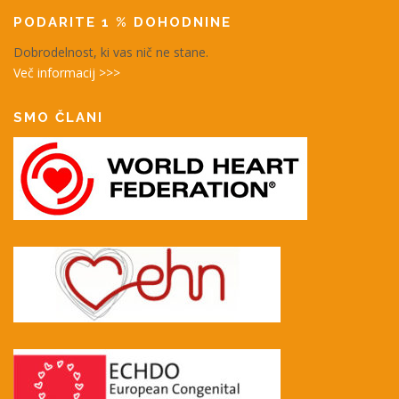
PODARITE 1 % DOHODNINE
Dobrodelnost, ki vas nič ne stane.
Več informacij >>>
SMO ČLANI