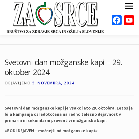
Preskoči
Meni
na
vsebino
Fac
ZA ZDRAVO SRCE
BOLEZNI
POSVETOVALNICE
PUBLIKACIJE
Svetovni dan možganske kapi – 29.
DEJAVNOSTI
ODKLOP-I
VAROVALNA ŽIVILA
oktober 2024
O NAS
DOGODKI
KALKULATORJI
EN
OBJAVLJENO
5. NOVEMBRA, 2024
Svetovni dan možganske kapi je vsako leto 29. oktobra. Letos je
bila kampanja osredotočena na redno telesno dejavnost v
primarni in sekundarni preventivi možganske kapi.
»BODI DEJAVEN – močnejši od možganske kapi«