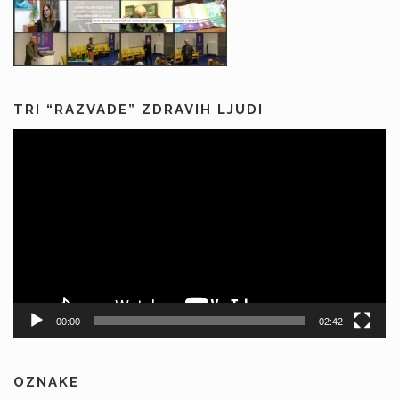
TRI “RAZVADE” ZDRAVIH LJUDI
Predvajalnik
videa
00:00
02:42
OZNAKE