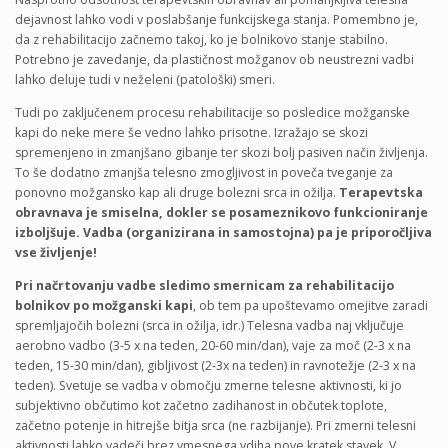
dejavnost lahko vodi v poslabšanje funkcijskega stanja. Pomembno je,
da z rehabilitacijo začnemo takoj, ko je bolnikovo stanje stabilno.
Potrebno je zavedanje, da plastičnost možganov ob neustrezni vadbi
lahko deluje tudi v neželeni (patološki) smeri.
Tudi po zaključenem procesu rehabilitacije so posledice možganske
kapi do neke mere še vedno lahko prisotne. Izražajo se skozi
spremenjeno in zmanjšano gibanje ter skozi bolj pasiven način življenja.
To še dodatno zmanjša telesno zmogljivost in poveča tveganje za
ponovno možgansko kap ali druge bolezni srca in ožilja.
Terapevtska
obravnava je smiselna, dokler se posameznikovo funkcioniranje
izboljšuje. Vadba (organizirana in samostojna) pa je priporočljiva
vse življenje!
Pri načrtovanju vadbe sledimo smernicam za rehabilitacijo
bolnikov po možganski kapi
, ob tem pa upoštevamo omejitve zaradi
spremljajočih bolezni (srca in ožilja, idr.) Telesna vadba naj vključuje
aerobno vadbo (3-5 x na teden, 20-60 min/dan), vaje za moč (2-3 x na
teden, 15-30 min/dan), gibljivost (2-3x na teden) in ravnotežje (2-3 x na
teden). Svetuje se vadba v območju zmerne telesne aktivnosti, ki jo
subjektivno občutimo kot začetno zadihanost in občutek toplote,
začetno potenje in hitrejše bitja srca (ne razbijanje). Pri zmerni telesni
aktivnosti lahko vadeči brez vmesnega vdiha pove kratek stavek. V