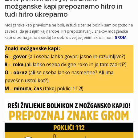
možganske kapi prepoznamo hitro in
tudi hitro ukrepamo
Možganska kap praviloma ne boli, in tudi sicer se bolnik sam pogosto ne
zaveda, da je z njim kaj narobe. Pri prepoznavanju znakov možganske
kapi si pomagamo s sedaj že dobro uveljavljenim akronimom
GROM
.
Znaki možganske kapi:
G – govor
(ali oseba lahko govori jasno in razumljivo?)
R – roka
(ali lahko oseba dvigne roko in jo tam zadrži?)
O – obraz
(ali se oseba lahko nasmehne? Ali ima
povešen ustni kot?)
M – minuta, čas
(takoj pokliči 112!)