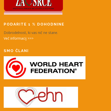
PODARITE 1 % DOHODNINE
Dobrodelnost, ki vas nič ne stane.
Več informacij >>>
SMO ČLANI