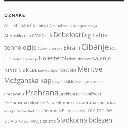
OZNAKE
AF - atrijska fibrilacija
Alkohol
Arterijska hipertenzija
Debelost
Digitalne
covid-19
Ateroskleroza
Gibanje
tehnologije
Ekrani
HDL
Duševno zdravje
Holesterol
Kajenje
Izletniško srce
Hiperholesterolemija
Meritve
Krvni tlak
LDL
Maščobe
ledvice
Lipidi
Možganska kap
odklop
Nasveti
Omejimo alkohol
Prehrana
preklopi na resničnost
Predavanja
prekomerna uporaba zaslonov
Prekomerna telesna teža
recimo ne
Recimo NE - odvisnosti
Recepti Srčka Bimbama
Sladkorna bolezen
odvisnosti
Revija za srce