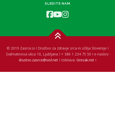
SLEDITE NAM
© 2019 Zasrce.si I Društvo za zdravje srca in ožilja Slovenije I
Dalmatinova ulica 10, Ljubljana I + 386 1 234 75 50 I e-naslov:
drustvo.zasrce@siol.net
I Izdelava:
Gresak.net
I