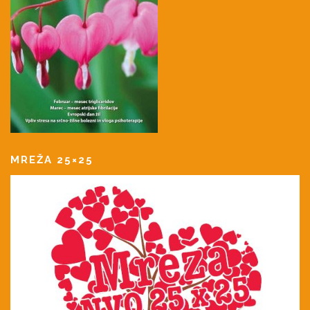
MREŽA 25×25