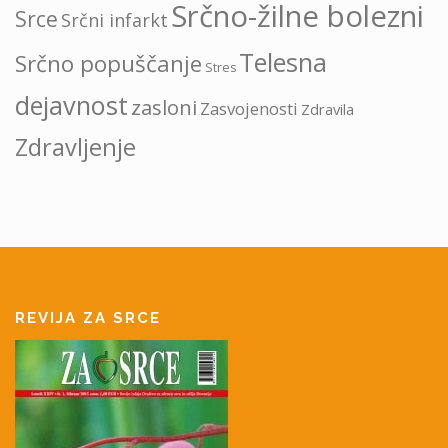
Srčno-žilne bolezni
Srce
Srčni infarkt
Telesna
Srčno popuščanje
Stres
dejavnost
zasloni
Zasvojenosti
Zdravila
Zdravljenje
REVIJA ZA SRCE