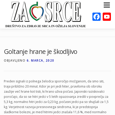
Preskoči
Meni
na
vsebino
Fac
ZA ZDRAVO SRCE
BOLEZNI
POSVETOVALNICE
PUBLIKACIJE
Goltanje hrane je škodljivo
DEJAVNOSTI
ODKLOP-I
VAROVALNA ŽIVILA
OBJAVLJENO
6. MARCA, 2020
O NAS
DOGODKI
KALKULATORJI
EN
Preden signali iz polnega želodca sporočijo možganom, da smo siti,
traja približno 20 minut. Kdor je pri jedi hiter, praviloma ob obroku
zaužije več hrane kot tisti, ki hrano uživa počasi. Japonski raziskovalci
poročajo, da so se hitri jedci v 5 letih opazovanja zredili v povprečju za
5,3 kg, normalno hitri jedci za 0,23 kg, počasni jedci pa so shujšali za 1,5
kg. Verjetnost razvoja presnovnega sindroma, ki je predstopnja
sladkorne bolezni, je med hitrimi jedci znašala 11,6 %, med normalno