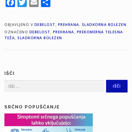
Facebook
Twitter
Email
Share
OBJAVLJENO V
DEBELOST
,
PREHRANA
,
SLADKORNA BOLEZEN
OZNAČENO
DEBELOST
,
PREHRANA
,
PREKOMERNA TELESNA
TEŽA
,
SLADKORNA BOLEZEN
IŠČI
Išči:
SRČNO POPUŠČANJE