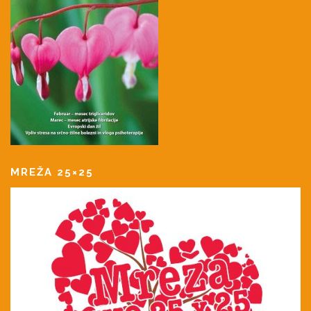
MREŽA 25×25