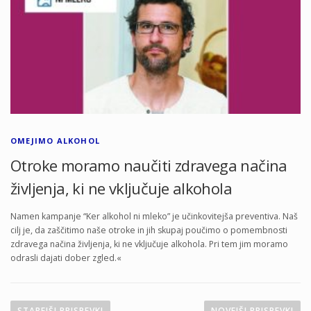
OMEJIMO ALKOHOL
Otroke moramo naučiti zdravega načina
življenja, ki ne vključuje alkohola
Namen kampanje “Ker alkohol ni mleko” je učinkovitejša preventiva. Naš
cilj je, da zaščitimo naše otroke in jih skupaj poučimo o pomembnosti
zdravega načina življenja, ki ne vključuje alkohola. Pri tem jim moramo
odrasli dajati dober zgled.«
N
a
STAREJŠI PRISPEVKI
NOVEJŠI PRISPEVKI