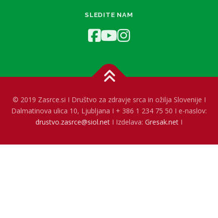
SLEDITE NAM
© 2019 Zasrce.si I Društvo za zdravje srca in ožilja Slovenije I
Dalmatinova ulica 10, Ljubljana I + 386 1 234 75 50 I e-naslov:
drustvo.zasrce@siol.net
I Izdelava:
Gresak.net
I