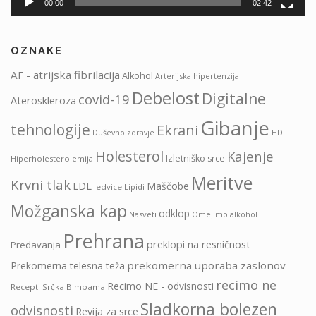
00:00
02:42
OZNAKE
AF - atrijska fibrilacija
Alkohol
Arterijska hipertenzija
Debelost
Digitalne
covid-19
Ateroskleroza
Gibanje
tehnologije
Ekrani
HDL
Duševno zdravje
Holesterol
Kajenje
Izletniško srce
Hiperholesterolemija
Meritve
Krvni tlak
LDL
Maščobe
ledvice
Lipidi
Možganska kap
odklop
Nasveti
Omejimo alkohol
Prehrana
preklopi na resničnost
Predavanja
prekomerna uporaba zaslonov
Prekomerna telesna teža
recimo ne
Recimo NE - odvisnosti
Recepti Srčka Bimbama
Sladkorna bolezen
odvisnosti
Revija za srce