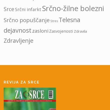
Srčno-žilne bolezni
Srce
Srčni infarkt
Telesna
Srčno popuščanje
Stres
dejavnost
zasloni
Zasvojenosti
Zdravila
Zdravljenje
REVIJA ZA SRCE