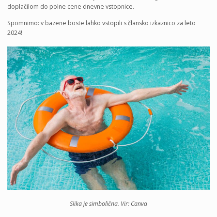
doplačilom do polne cene dnevne vstopnice.
Spomnimo: v bazene boste lahko vstopili s člansko izkaznico za leto
2024!
Slika je simbolična. Vir: Canva