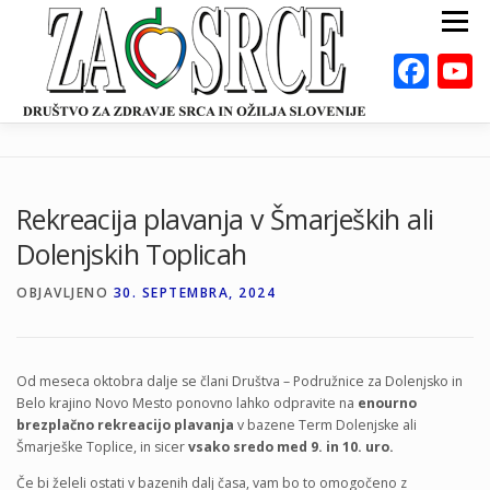
Preskoči
Meni
na
vsebino
Fac
ZA ZDRAVO SRCE
BOLEZNI
POSVETOVALNICE
PUBLIKACIJE
Rekreacija plavanja v Šmarjeških ali
DEJAVNOSTI
ODKLOP-I
VAROVALNA ŽIVILA
Dolenjskih Toplicah
O NAS
DOGODKI
KALKULATORJI
EN
OBJAVLJENO
30. SEPTEMBRA, 2024
Od meseca oktobra dalje se člani Društva – Podružnice za Dolenjsko in
Belo krajino Novo Mesto ponovno lahko odpravite na
enourno
brezplačno rekreacijo plavanja
v bazene Term Dolenjske ali
Šmarješke Toplice, in sicer
vsako sredo med 9. in 10. uro.
Če bi želeli ostati v bazenih dalj časa, vam bo to omogočeno z