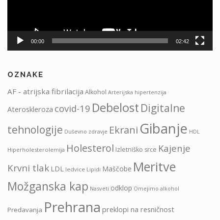
00:00
02:42
OZNAKE
AF - atrijska fibrilacija
Alkohol
Arterijska hipertenzija
Debelost
Digitalne
covid-19
Ateroskleroza
Gibanje
tehnologije
Ekrani
HDL
Duševno zdravje
Holesterol
Kajenje
Izletniško srce
Hiperholesterolemija
Meritve
Krvni tlak
LDL
Maščobe
ledvice
Lipidi
Možganska kap
odklop
Nasveti
Omejimo alkohol
Prehrana
preklopi na resničnost
Predavanja