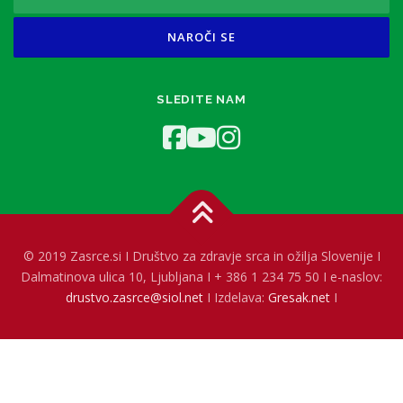
SLEDITE NAM
© 2019 Zasrce.si I Društvo za zdravje srca in ožilja Slovenije I
Dalmatinova ulica 10, Ljubljana I + 386 1 234 75 50 I e-naslov:
drustvo.zasrce@siol.net
I Izdelava:
Gresak.net
I