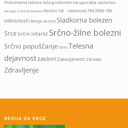
prekomerna uporaba zaslonov
Prekomerna telesna teža
recimo ne
Recimo NE - odvisnosti
Recepti Srčka Bimbama
Sladkorna bolezen
odvisnosti
Revija za srce
Srčno-žilne bolezni
Srce
Srčni infarkt
Telesna
Srčno popuščanje
Stres
dejavnost
zasloni
Zasvojenosti
Zdravila
Zdravljenje
REVIJA ZA SRCE