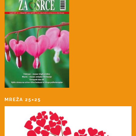
MREŽA 25×25