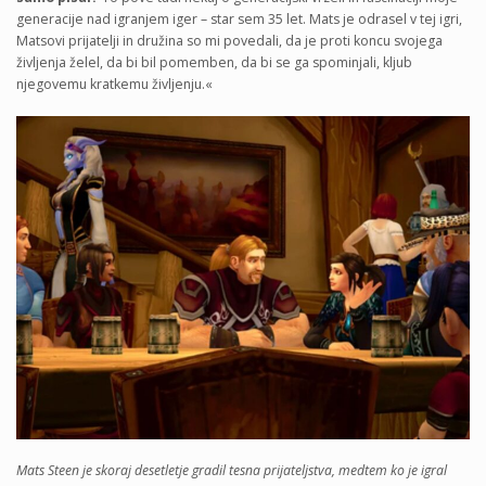
generacije nad igranjem iger – star sem 35 let. Mats je odrasel v tej igri,
Matsovi prijatelji in družina so mi povedali, da je proti koncu svojega
življenja želel, da bi bil pomemben, da bi se ga spominjali, kljub
njegovemu kratkemu življenju.«
Mats Steen je skoraj desetletje gradil tesna prijateljstva, medtem ko je igral