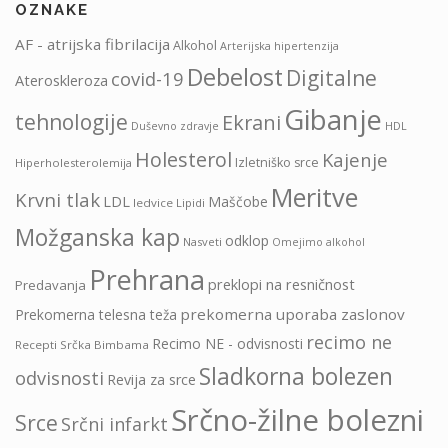
OZNAKE
AF - atrijska fibrilacija
Alkohol
Arterijska hipertenzija
Debelost
Digitalne
covid-19
Ateroskleroza
Gibanje
tehnologije
Ekrani
HDL
Duševno zdravje
Holesterol
Kajenje
Izletniško srce
Hiperholesterolemija
Meritve
Krvni tlak
LDL
Maščobe
ledvice
Lipidi
Možganska kap
odklop
Nasveti
Omejimo alkohol
Prehrana
preklopi na resničnost
Predavanja
prekomerna uporaba zaslonov
Prekomerna telesna teža
recimo ne
Recimo NE - odvisnosti
Recepti Srčka Bimbama
Sladkorna bolezen
odvisnosti
Revija za srce
Srčno-žilne bolezni
Srce
Srčni infarkt