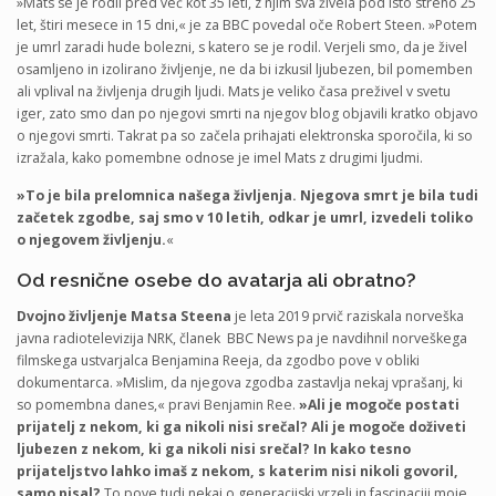
»Mats se je rodil pred več kot 35 leti, z njim sva živela pod isto streho 25
let, štiri mesece in 15 dni,« je za BBC povedal oče Robert Steen. »Potem
je umrl zaradi hude bolezni, s katero se je rodil. Verjeli smo, da je živel
osamljeno in izolirano življenje, ne da bi izkusil ljubezen, bil pomemben
ali vplival na življenja drugih ljudi. Mats je veliko časa preživel v svetu
iger, zato smo dan po njegovi smrti na njegov blog objavili kratko objavo
o njegovi smrti. Takrat pa so začela prihajati elektronska sporočila, ki so
izražala, kako pomembne odnose je imel Mats z drugimi ljudmi.
»To je bila prelomnica našega življenja. Njegova smrt je bila tudi
začetek zgodbe, saj smo v 10 letih, odkar je umrl, izvedeli toliko
o njegovem življenju.
«
Od resnične osebe do avatarja ali obratno?
Dvojno življenje Matsa Steena
je leta 2019 prvič raziskala norveška
javna radiotelevizija NRK, članek BBC News pa je navdihnil norveškega
filmskega ustvarjalca Benjamina Reeja, da zgodbo pove v obliki
dokumentarca. »Mislim, da njegova zgodba zastavlja nekaj vprašanj, ki
so pomembna danes,« pravi Benjamin Ree.
»Ali je mogoče postati
prijatelj z nekom, ki ga nikoli nisi srečal? Ali je mogoče doživeti
ljubezen z nekom, ki ga nikoli nisi srečal? In kako tesno
prijateljstvo lahko imaš z nekom, s katerim nisi nikoli govoril,
samo pisal?
To pove tudi nekaj o generacijski vrzeli in fascinaciji moje