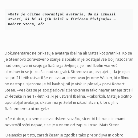
»Mats je očitno uporabljal avatarja, da bi izkusil 
stvari, ki bi si jih želel v fizičnem življenju« – 
Robert Steen, oče
Dokumentarec ne prikazuje avatarja Ibelina ali Matsa kot svetnika. Ko se
je Steenovo zdravstveno stanje slabšalo in je postajal vse bolj razočaran
nad omejitvami svojega fizičnega življenja, je imel Ibelin vse več
izbruhov in se je znašal nad soigralci. Steenova pojasnjujeta, da je njun
sin pri 21 letih ustvaril še en avatar, imenovan Jerome Walker, ki v filmu
ne nastopa. »Jerome je bil kavboj; pil je viski in plesal,« pravi Robert
Steen. »Ves čas se je spogledoval z ženskami in tako najverjetneje zrcalil
21-letnika in ne 17-letnika, ki je ustvaril Ibelina. »Kakorkoli, Mats je očitno
uporabljal avatarja, s katerima je želel in izkusil stvari, ki bi si jih v
fizičnem svetu ni mogel.«
»Še dobro, da sem na invalidskem vozičku, sicer bi bil zunaj in mami
povzročil srčni napad,« se je v enem od zapisu izrazil Mats Steen.
Dejansko je tisto, zaradi česar je zgodba tako prepričljiva in dobro