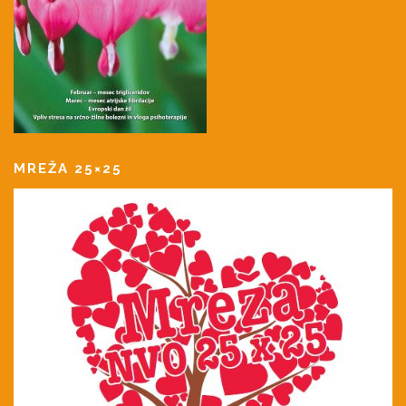
MREŽA 25×25