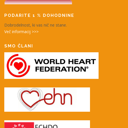
PODARITE 1 % DOHODNINE
Dobrodelnost, ki vas nič ne stane.
Več informacij >>>
SMO ČLANI