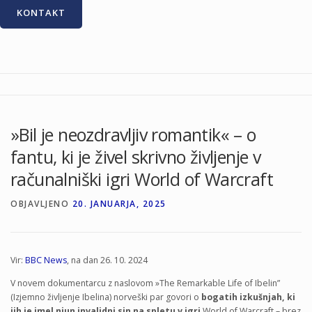
KONTAKT
»Bil je neozdravljiv romantik« – o
fantu, ki je živel skrivno življenje v
računalniški igri World of Warcraft
OBJAVLJENO
20. JANUARJA, 2025
Vir:
BBC News
, na dan 26. 10. 2024
V novem dokumentarcu z naslovom »The Remarkable Life of Ibelin”
(Izjemno življenje Ibelina) norveški par govori o
bogatih izkušnjah, ki
jih je imel njun invalidni sin na spletu v igri
World of Warcraft – brez