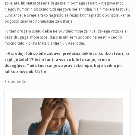
sprejeta, lik Matsa Steena, ki ga Ibelin pomaga razkriti – njegova moč,
njegov humor in občasno tudi njegova melanholija. Na filmskem festivalu
Sundance je prejela tako nagrado za režijo kot nagrado občinstva, kar je
pogosto znanilec nominacije za oskarja,
»V tem drugem svetu dekle ne bi videlo mojega invalidskega vozička ali
česa drugega, moje srce, dušo in um sem udobno namestil v čedno
močno telo,« pravi Mats o življenju v Azerothu.
»V srednji šoli so bile zabave, privlačna dekleta, toliko stvari, ki
si jih je želel 17-letni fant, a vse so bile le sanje, ki niso
dosegljive. Toda tudi sanje so prav tako lepe, kajti vedno jih
lahko znova obiščeš.«
Preberite še: