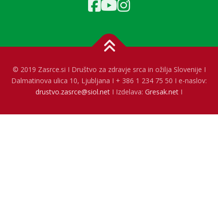
© 2019 Zasrce.si I Društvo za zdravje srca in ožilja Slovenije I
Dalmatinova ulica 10, Ljubljana I + 386 1 234 75 50 I e-naslov:
drustvo.zasrce@siol.net
I Izdelava:
Gresak.net
I