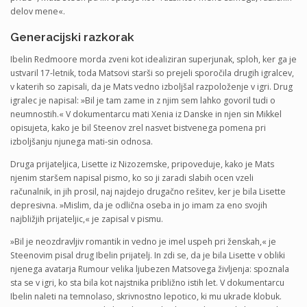
delov mene«.
Generacijski razkorak
Ibelin Redmoore morda zveni kot idealiziran superjunak, sploh, ker ga je
ustvaril 17-letnik, toda Matsovi starši so prejeli sporočila drugih igralcev,
v katerih so zapisali, da je Mats vedno izboljšal razpoloženje v igri. Drug
igralec je napisal: »Bil je tam zame in z njim sem lahko govoril tudi o
neumnostih.« V dokumentarcu mati Xenia iz Danske in njen sin Mikkel
opisujeta, kako je bil Steenov zrel nasvet bistvenega pomena pri
izboljšanju njunega mati-sin odnosa.
Druga prijateljica, Lisette iz Nizozemske, pripoveduje, kako je Mats
njenim staršem napisal pismo, ko so ji zaradi slabih ocen vzeli
računalnik, in jih prosil, naj najdejo drugačno rešitev, ker je bila Lisette
depresivna. »Mislim, da je odlična oseba in jo imam za eno svojih
najbližjih prijateljic,« je zapisal v pismu.
»Bil je neozdravljiv romantik in vedno je imel uspeh pri ženskah,« je
Steenovim pisal drug Ibelin prijatelj. In zdi se, da je bila Lisette v obliki
njenega avatarja Rumour velika ljubezen Matsovega življenja: spoznala
sta se v igri, ko sta bila kot najstnika približno istih let. V dokumentarcu
Ibelin naleti na temnolaso, skrivnostno lepotico, ki mu ukrade klobuk.