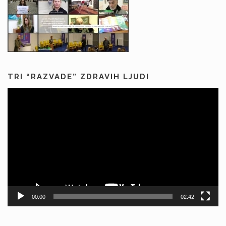
TRI “RAZVADE” ZDRAVIH LJUDI
Predvajalnik
videa
00:00
02:42