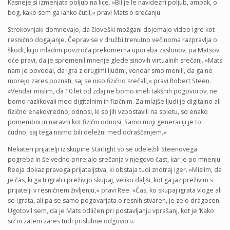
Kasneje si izmenjata poljub na lice. »Bil je le navidezni poljub, ampak, o
bog, kako sem ga lahko čutil,« pravi Mats o srečanju.
Strokovnjaki domnevajo, da človeški možgani dojemajo video igre kot
resnično dogajanje. Čeprav se v družbi trenutno večinoma razpravlja o
škodi, ki jo mladim povzroča prekomerna uporaba zaslonov, pa Matsov
oče pravi, da je spremenil mnenje glede sinovih virtualnih srečanj. »Mats
nam je povedal, da igra z drugimi ljudmi, vendar smo menili, da ga ne
morejo zares poznati, saj se niso fizično srečali,« pravi Robert Steen.
»Vendar mislim, da 10 let od zdaj ne bomo imeli takšnih pogovorov, ne
bomo razlikovali med digitalnim in fizičnim. Za mlajše ljudi je digitalno ali
fizično enakovredno, odnosi, ki so jih vzpostavili na spletu, so enako
pomembni in naravni kot fizični odnosi. Samo moji generaciji je to
čudno, saj tega nismo bili deležni med odraščanjem.«
Nekateri prijatelji iz skupine Starlight so se udeležili Steenovega
pogreba in še vedno prirejajo srečanja v njegovo čast, kar je po mnenju
Reeja dokaz pravega prijateljstva, ki obstaja tudi znotraj iger. »Mislim, da
je čas, ki ga ti igralci preživijo skupaj, veliko daljši, kot ga jaz preživim s
prijatelji v resničnem življenju,« pravi Ree. »Čas, ko skupaj igrata vloge ali
se igrata, ali pa se samo pogovarjata o resnih stvareh, je zelo dragocen.
Ugotovil sem, da je Mats odličen pri postavljanju vprašanj, kot je ‘Kako
si? in zatem zares tudi prisluhne odgovoru.