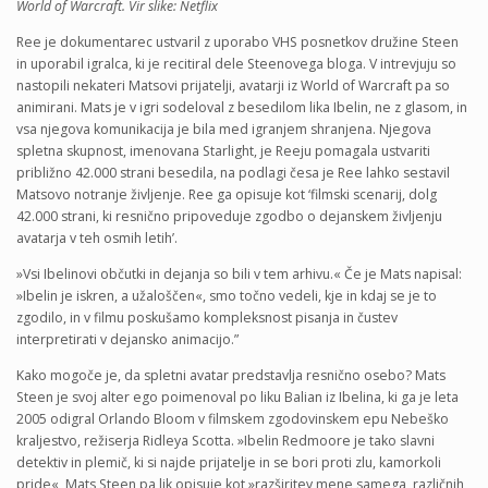
World of Warcraft. Vir slike: Netflix
Ree je dokumentarec ustvaril z uporabo VHS posnetkov družine Steen
in uporabil igralca, ki je recitiral dele Steenovega bloga. V intrevjuju so
nastopili nekateri Matsovi prijatelji, avatarji iz World of Warcraft pa so
animirani. Mats je v igri sodeloval z besedilom lika Ibelin, ne z glasom, in
vsa njegova komunikacija je bila med igranjem shranjena. Njegova
spletna skupnost, imenovana Starlight, je Reeju pomagala ustvariti
približno 42.000 strani besedila, na podlagi česa je Ree lahko sestavil
Matsovo notranje življenje. Ree ga opisuje kot ‘filmski scenarij, dolg
42.000 strani, ki resnično pripoveduje zgodbo o dejanskem življenju
avatarja v teh osmih letih’.
»Vsi Ibelinovi občutki in dejanja so bili v tem arhivu.« Če je Mats napisal:
»Ibelin je iskren, a užaloščen«, smo točno vedeli, kje in kdaj se je to
zgodilo, in v filmu poskušamo kompleksnost pisanja in čustev
interpretirati v dejansko animacijo.”
Kako mogoče je, da spletni avatar predstavlja resnično osebo? Mats
Steen je svoj alter ego poimenoval po liku Balian iz Ibelina, ki ga je leta
2005 odigral Orlando Bloom v filmskem zgodovinskem epu Nebeško
kraljestvo, režiserja Ridleya Scotta. »Ibelin Redmoore je tako slavni
detektiv in plemič, ki si najde prijatelje in se bori proti zlu, kamorkoli
pride«, Mats Steen pa lik opisuje kot »razširitev mene samega, različnih