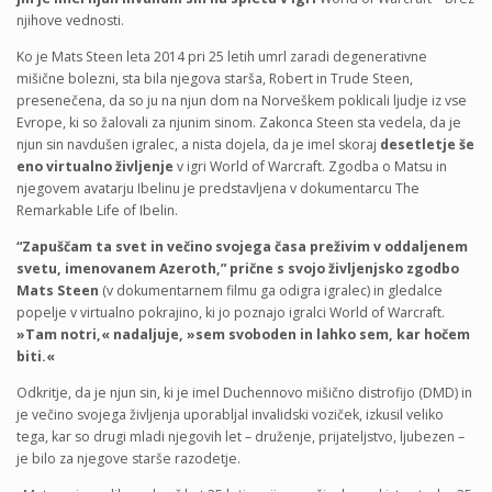
njihove vednosti.
Ko je Mats Steen leta 2014 pri 25 letih umrl zaradi degenerativne
mišične bolezni, sta bila njegova starša, Robert in Trude Steen,
presenečena, da so ju na njun dom na Norveškem poklicali ljudje iz vse
Evrope, ki so žalovali za njunim sinom. Zakonca Steen sta vedela, da je
njun sin navdušen igralec, a nista dojela, da je imel skoraj
desetletje še
eno virtualno življenje
v igri World of Warcraft. Zgodba o Matsu in
njegovem avatarju Ibelinu je predstavljena v dokumentarcu The
Remarkable Life of Ibelin.
“Zapuščam ta svet in večino svojega časa preživim v oddaljenem
svetu, imenovanem Azeroth,” prične s svojo življenjsko zgodbo
Mats Steen
(v dokumentarnem filmu ga odigra igralec) in gledalce
popelje v virtualno pokrajino, ki jo poznajo igralci World of Warcraft.
»Tam notri,« nadaljuje, »sem svoboden in lahko sem, kar hočem
biti.«
Odkritje, da je njun sin, ki je imel Duchennovo mišično distrofijo (DMD) in
je večino svojega življenja uporabljal invalidski voziček, izkusil veliko
tega, kar so drugi mladi njegovih let – druženje, prijateljstvo, ljubezen –
je bilo za njegove starše razodetje.