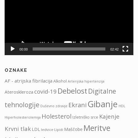
00:00
02:42
OZNAKE
AF - atrijska fibrilacija
Alkohol
Arterijska hipertenzija
Debelost
Digitalne
covid-19
Ateroskleroza
Gibanje
tehnologije
Ekrani
HDL
Duševno zdravje
Holesterol
Kajenje
Izletniško srce
Hiperholesterolemija
Meritve
Krvni tlak
LDL
Maščobe
ledvice
Lipidi