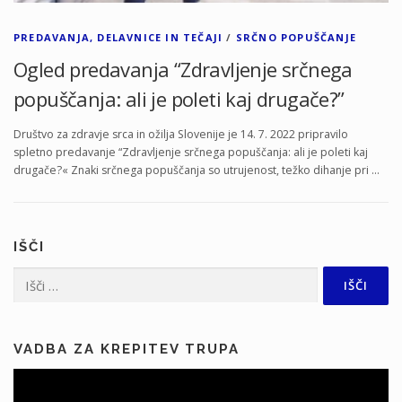
PREDAVANJA, DELAVNICE IN TEČAJI
/
SRČNO POPUŠČANJE
Ogled predavanja “Zdravljenje srčnega
popuščanja: ali je poleti kaj drugače?”
Društvo za zdravje srca in ožilja Slovenije je 14. 7. 2022 pripravilo
spletno predavanje “Zdravljenje srčnega popuščanja: ali je poleti kaj
drugače?« Znaki srčnega popuščanja so utrujenost, težko dihanje pri …
IŠČI
Išči:
VADBA ZA KREPITEV TRUPA