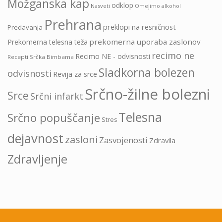
Možganska kap
odklop
Nasveti
Omejimo alkohol
Prehrana
preklopi na resničnost
Predavanja
prekomerna uporaba zaslonov
Prekomerna telesna teža
recimo ne
Recimo NE - odvisnosti
Recepti Srčka Bimbama
Sladkorna bolezen
odvisnosti
Revija za srce
Srčno-žilne bolezni
Srce
Srčni infarkt
Telesna
Srčno popuščanje
Stres
dejavnost
zasloni
Zasvojenosti
Zdravila
Zdravljenje