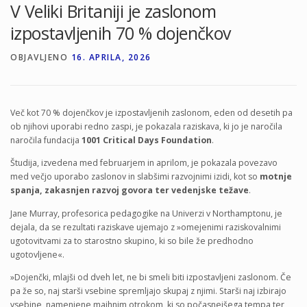
V Veliki Britaniji je zaslonom
izpostavljenih 70 % dojenčkov
OBJAVLJENO
16. APRILA, 2026
Več kot 70 % dojenčkov je izpostavljenih zaslonom, eden od desetih pa
ob njihovi uporabi redno zaspi, je pokazala raziskava, ki jo je naročila
naročila fundacija
1001 Critical Days Foundation
.
Študija, izvedena med februarjem in aprilom, je pokazala povezavo
med večjo uporabo zaslonov in slabšimi razvojnimi izidi, kot so
motnje
spanja, zakasnjen razvoj govora ter vedenjske težave
.
Jane Murray, profesorica pedagogike na Univerzi v Northamptonu, je
dejala, da se rezultati raziskave ujemajo z »omejenimi raziskovalnimi
ugotovitvami za to starostno skupino, ki so bile že predhodno
ugotovljene«.
»Dojenčki, mlajši od dveh let, ne bi smeli biti izpostavljeni zaslonom. Če
pa že so, naj starši vsebine spremljajo skupaj z njimi. Starši naj izbirajo
vsebine, namenjene majhnim otrokom, ki so počasnejšega tempa ter