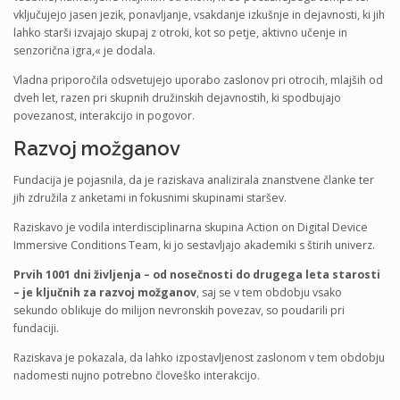
vključujejo jasen jezik, ponavljanje, vsakdanje izkušnje in dejavnosti, ki jih
lahko starši izvajajo skupaj z otroki, kot so petje, aktivno učenje in
senzorična igra,« je dodala.
Vladna priporočila odsvetujejo uporabo zaslonov pri otrocih, mlajših od
dveh let, razen pri skupnih družinskih dejavnostih, ki spodbujajo
povezanost, interakcijo in pogovor.
Razvoj možganov
Fundacija je pojasnila, da je raziskava analizirala znanstvene članke ter
jih združila z anketami in fokusnimi skupinami staršev.
Raziskavo je vodila interdisciplinarna skupina Action on Digital Device
Immersive Conditions Team, ki jo sestavljajo akademiki s štirih univerz.
Prvih 1001 dni življenja – od nosečnosti do drugega leta starosti
– je ključnih za razvoj možganov
, saj se v tem obdobju vsako
sekundo oblikuje do milijon nevronskih povezav, so poudarili pri
fundaciji.
Raziskava je pokazala, da lahko izpostavljenost zaslonom v tem obdobju
nadomesti nujno potrebno človeško interakcijo.