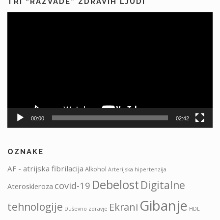
TRI “RAZVADE” ZDRAVIH LJUDI
Predvajalnik
videa
00:00
02:42
OZNAKE
AF - atrijska fibrilacija
Alkohol
Arterijska hipertenzija
Debelost
Digitalne
covid-19
Ateroskleroza
Gibanje
tehnologije
Ekrani
HDL
Duševno zdravje