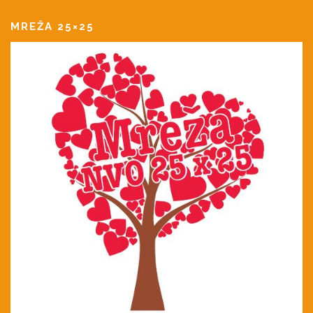
MREŽA 25×25