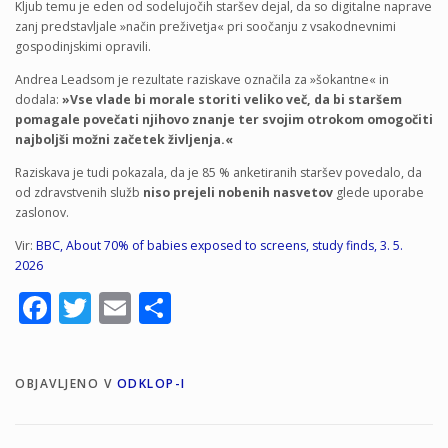
Kljub temu je eden od sodelujočih staršev dejal, da so digitalne naprave
zanj predstavljale »način preživetja« pri soočanju z vsakodnevnimi
gospodinjskimi opravili.
Andrea Leadsom je rezultate raziskave označila za »šokantne« in
dodala:
»Vse vlade bi morale storiti veliko več, da bi staršem
pomagale povečati njihovo znanje ter svojim otrokom omogočiti
najboljši možni začetek življenja.«
Raziskava je tudi pokazala, da je 85 % anketiranih staršev povedalo, da
od zdravstvenih služb
niso prejeli nobenih nasvetov
glede uporabe
zaslonov.
Vir:
BBC, About 70% of babies exposed to screens, study finds, 3. 5.
2026
Facebook
Twitter
Email
Share
OBJAVLJENO V
ODKLOP-I