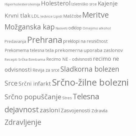
Holesterol
Kajenje
Izletniško srce
Hiperholesterolemija
Meritve
Krvni tlak
LDL
Maščobe
ledvice
Lipidi
Možganska kap
odklop
Nasveti
Omejimo alkohol
Prehrana
preklopi na resničnost
Predavanja
prekomerna uporaba zaslonov
Prekomerna telesna teža
recimo ne
Recimo NE - odvisnosti
Recepti Srčka Bimbama
Sladkorna bolezen
odvisnosti
Revija za srce
Srčno-žilne bolezni
Srce
Srčni infarkt
Telesna
Srčno popuščanje
Stres
dejavnost
zasloni
Zasvojenosti
Zdravila
Zdravljenje