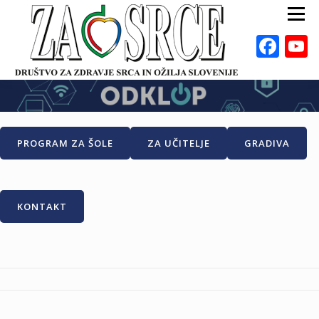
Preskoči
Meni
na
vsebino
Fac
ZA ZDRAVO SRCE
BOLEZNI
POSVETOVALNICE
PUBLIKACIJE
PROGRAM ZA ŠOLE
ZA UČITELJE
GRADIVA
DEJAVNOSTI
ODKLOP-I
VAROVALNA ŽIVILA
O NAS
DOGODKI
KALKULATORJI
EN
KONTAKT