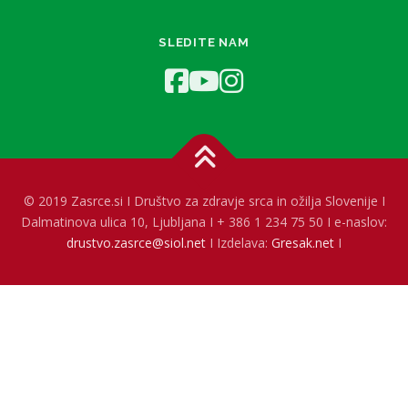
SLEDITE NAM
© 2019 Zasrce.si I Društvo za zdravje srca in ožilja Slovenije I
Dalmatinova ulica 10, Ljubljana I + 386 1 234 75 50 I e-naslov:
drustvo.zasrce@siol.net
I Izdelava:
Gresak.net
I