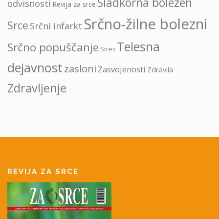
Sladkorna bolezen
odvisnosti
Revija za srce
Srčno-žilne bolezni
Srce
Srčni infarkt
Telesna
Srčno popuščanje
Stres
dejavnost
zasloni
Zasvojenosti
Zdravila
Zdravljenje
REVIJA ZA SRCE