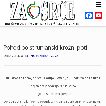
Preskoči
Meni
na
vsebino
Fac
ZA ZDRAVO SRCE
BOLEZNI
POSVETOVALNICE
PUBLIKACIJE
Pohod po strunjanski krožni poti
DEJAVNOSTI
ODKLOP-I
VAROVALNA ŽIVILA
OBJAVLJENO
15. NOVEMBRA, 2024
O NAS
DOGODKI
KALKULATORJI
EN
Društvo za zdravje srca in ožilja Slovenije – Podružnica za Kras
organizira v
nedeljo, 17.11.2024
hojo po strunjanski pešpot
Ob poti dolgi 12 km bomo občudovali Krajinski park Strunjan s solinami,