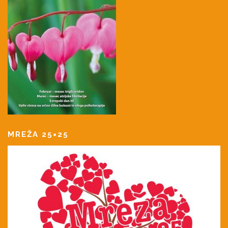
MREŽA 25×25