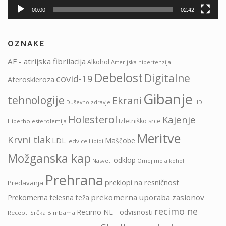
00:00
02:42
OZNAKE
AF - atrijska fibrilacija
Alkohol
Arterijska hipertenzija
Debelost
Digitalne
covid-19
Ateroskleroza
Gibanje
tehnologije
Ekrani
HDL
Duševno zdravje
Holesterol
Kajenje
Izletniško srce
Hiperholesterolemija
Meritve
Krvni tlak
LDL
Maščobe
ledvice
Lipidi
Možganska kap
odklop
Nasveti
Omejimo alkohol
Prehrana
preklopi na resničnost
Predavanja
prekomerna uporaba zaslonov
Prekomerna telesna teža
recimo ne
Recimo NE - odvisnosti
Recepti Srčka Bimbama