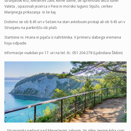
strunjanski križ, Mesečev zaliv, klifne stene, se sprehodili skozi tunel
Valeta , opazovali jezerca v Fiesi in morsko laguno Stjužo, cerkev
Marijinega prikazanja in še kaj.
Dobimo se ob 8.45 uri v Sežani na stari avtobusni postaji ali ob 9.45 uri v
Strunjanu na parkirišču ob plaži.
Startnine ni. Hrana in pijača iz nahrbtnika. V primeru slabega vremena
hoja odpade.
Informacije vsakdan po 17. uri na tel. št.: 051 204 278 (Ljubislava Škibin)
Strunjanska pešpot nad Mesečevim zalivom. Vir slike: terme-krka.com