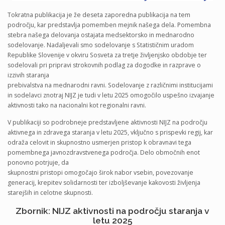
Tokratna publikacija je že deseta zaporedna publikacija na tem
področju, kar predstavlja pomemben mejnik našega dela. Pomembna
stebra našega delovanja ostajata medsektorsko in mednarodno
sodelovanje. Nadaljevali smo sodelovanje s Statističnim uradom
Republike Slovenije v okviru Sosveta za tretje življenjsko obdobje ter
sodelovali pri pripravi strokovnih podlag za dogodke in razprave o
izzivih staranja
prebivalstva na mednarodni ravni. Sodelovanje z različnimi institucijami
in sodelavci znotraj NIJZ je tudi v letu 2025 omogočilo uspešno izvajanje
aktivnosti tako na nacionalni kot regionalni ravni.
V publikaciji so podrobneje predstavljene aktivnosti NIJZ na področju
aktivnega in zdravega staranja v letu 2025, vključno s prispevki regij, kar
odraža celovit in skupnostno usmerjen pristop k obravnavi tega
pomembnega javnozdravstvenega področja. Delo območnih enot
ponovno potrjuje, da
skupnostni pristopi omogočajo širok nabor vsebin, povezovanje
generacij, krepitev solidarnosti ter izboljševanje kakovosti življenja
starejših in celotne skupnosti.
Zbornik: NIJZ aktivnosti na področju staranja v
letu 2025