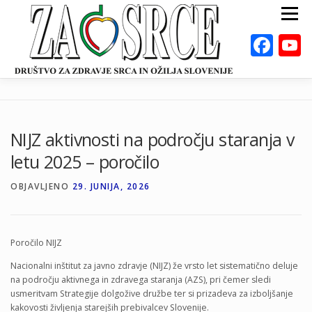
Preskoči
Meni
na
vsebino
Fac
ZA ZDRAVO SRCE
BOLEZNI
POSVETOVALNICE
PUBLIKACIJE
NIJZ aktivnosti na področju staranja v
DEJAVNOSTI
ODKLOP-I
VAROVALNA ŽIVILA
letu 2025 – poročilo
O NAS
DOGODKI
KALKULATORJI
EN
OBJAVLJENO
29. JUNIJA, 2026
Poročilo NIJZ
Nacionalni inštitut za javno zdravje (NIJZ) že vrsto let sistematično deluje
na področju aktivnega in zdravega staranja (AZS), pri čemer sledi
usmeritvam Strategije dolgožive družbe ter si prizadeva za izboljšanje
kakovosti življenja starejših prebivalcev Slovenije.