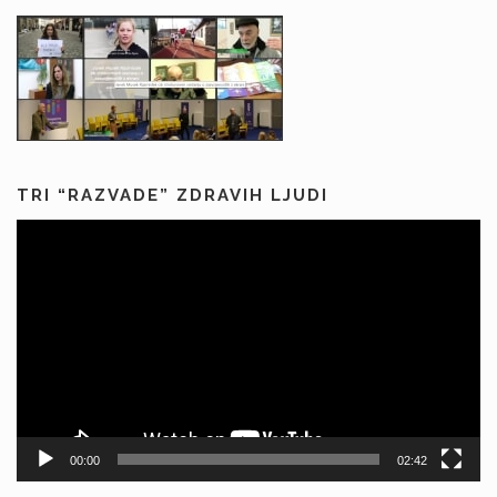
TRI “RAZVADE” ZDRAVIH LJUDI
Predvajalnik
videa
00:00
02:42