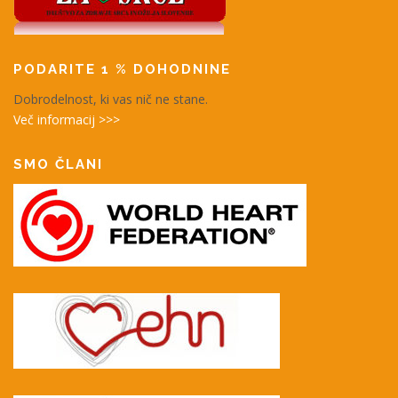
PODARITE 1 % DOHODNINE
Dobrodelnost, ki vas nič ne stane.
Več informacij >>>
SMO ČLANI