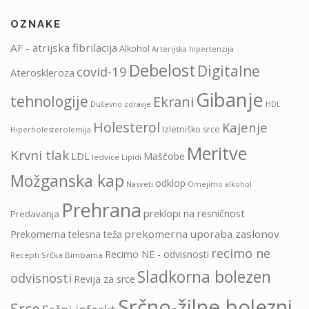
OZNAKE
AF - atrijska fibrilacija
Alkohol
Arterijska hipertenzija
Debelost
Digitalne
covid-19
Ateroskleroza
Gibanje
tehnologije
Ekrani
HDL
Duševno zdravje
Holesterol
Kajenje
Izletniško srce
Hiperholesterolemija
Meritve
Krvni tlak
LDL
Maščobe
ledvice
Lipidi
Možganska kap
odklop
Nasveti
Omejimo alkohol
Prehrana
preklopi na resničnost
Predavanja
prekomerna uporaba zaslonov
Prekomerna telesna teža
recimo ne
Recimo NE - odvisnosti
Recepti Srčka Bimbama
Sladkorna bolezen
odvisnosti
Revija za srce
Srčno-žilne bolezni
Srce