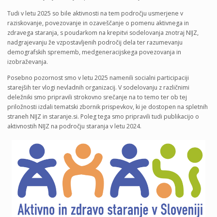
Tudi v letu 2025 so bile aktivnosti na tem področju usmerjene v
raziskovanje, povezovanje in ozaveščanje o pomenu aktivnega in
zdravega staranja, s poudarkom na krepitvi sodelovanja znotraj NIJZ,
nadgrajevanju že vzpostavljenih področij dela ter razumevanju
demografskih sprememb, medgeneracijskega povezovanja in
izobraževanja.
Posebno pozornost smo v letu 2025 namenili socialni participaciji
starejših ter vlogi nevladnih organizacij. V sodelovanju z različnimi
deležniki smo pripravili strokovno srečanje na to temo ter ob tej
priložnosti izdali tematski zbornik prispevkov, ki je dostopen na spletnih
straneh NIJZ in staranje.si. Poleg tega smo pripravili tudi publikacijo o
aktivnostih NIJZ na področju staranja v letu 2024.