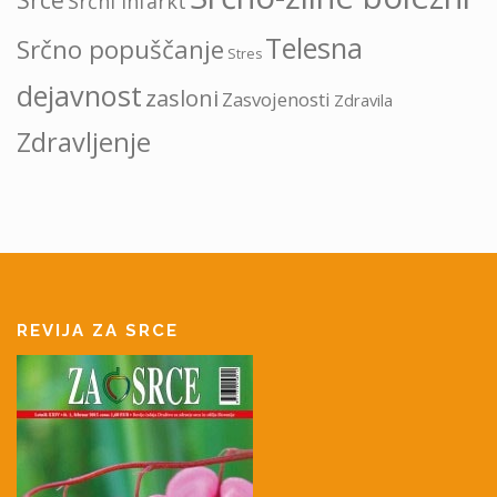
Srčni infarkt
Telesna
Srčno popuščanje
Stres
dejavnost
zasloni
Zasvojenosti
Zdravila
Zdravljenje
REVIJA ZA SRCE