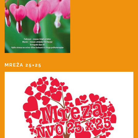
MREŽA 25×25