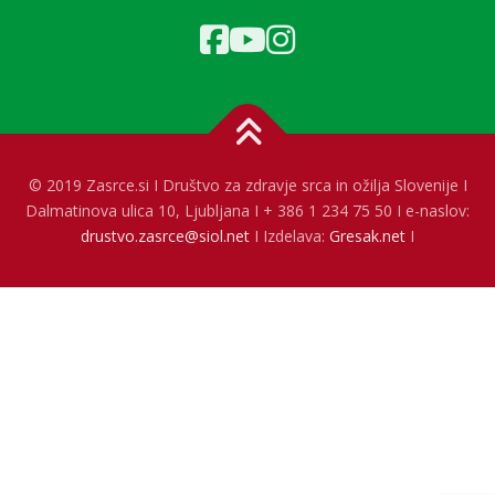
© 2019 Zasrce.si I Društvo za zdravje srca in ožilja Slovenije I
Dalmatinova ulica 10, Ljubljana I + 386 1 234 75 50 I e-naslov:
drustvo.zasrce@siol.net
I Izdelava:
Gresak.net
I