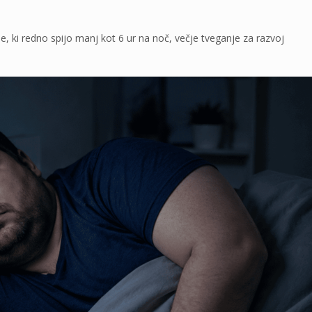
e, ki redno spijo manj kot 6 ur na noč, večje tveganje za razvoj