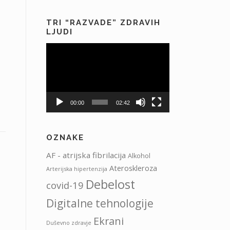
TRI “RAZVADE” ZDRAVIH
LJUDI
Predvajalnik
videa
00:00
02:42
OZNAKE
AF - atrijska fibrilacija
Alkohol
Ateroskleroza
Arterijska hipertenzija
Debelost
covid-19
Digitalne tehnologije
Ekrani
Duševno zdravje