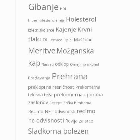
Gibanje
HDL
Holesterol
Hiperholesterolemija
Kajenje
Krvni
Izletniško srce
tlak
LDL
Maščobe
ledvice
Lipidi
Meritve
Možganska
kap
odklop
Nasveti
Omejimo alkohol
Prehrana
Predavanja
preklopi na resničnost
Prekomerna
prekomerna uporaba
telesna teža
zaslonov
Recepti Srčka Bimbama
recimo
Recimo NE - odvisnosti
ne odvisnosti
Revija za srce
Sladkorna bolezen