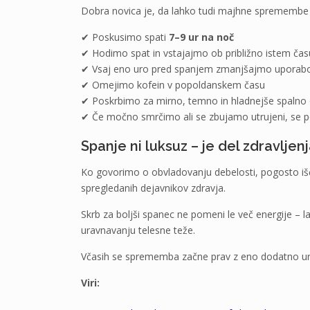
Dobra novica je, da lahko tudi majhne sprememb
✔ Poskusimo spati
7–9 ur na noč
✔ Hodimo spat in vstajajmo ob približno istem čas
✔ Vsaj eno uro pred spanjem zmanjšajmo uporab
✔ Omejimo kofein v popoldanskem času
✔ Poskrbimo za mirno, temno in hladnejše spalno 
✔ Če močno smrčimo ali se zbujamo utrujeni, se 
Spanje ni luksuz – je del zdravljen
Ko govorimo o obvladovanju debelosti, pogosto išč
spregledanih dejavnikov zdravja.
Skrb za boljši spanec ne pomeni le več energije – 
uravnavanju telesne teže.
Včasih se sprememba začne prav z eno dodatno ur
Viri: