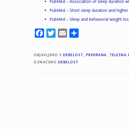
PubMed – Association of sleep duration wit
PubMed – Short sleep duration and higher r
PubMed – Sleep and behavioral weight lo
Facebook
Twitter
Email
Share
OBJAVLJENO V
DEBELOST
,
PREHRANA
,
TELESNA 
OZNAČENO
DEBELOST