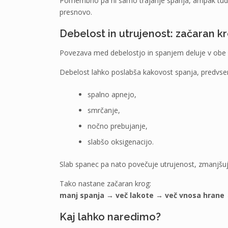
Pomembno pa ni samo trajanje spanja, ampak tud
presnovo.
Debelost in utrujenost: začaran k
Povezava med debelostjo in spanjem deluje v obe 
Debelost lahko poslabša kakovost spanja, predvsem
spalno apnejo,
smrčanje,
nočno prebujanje,
slabšo oksigenacijo.
Slab spanec pa nato povečuje utrujenost, zmanjšuje
Tako nastane začaran krog:
manj spanja → več lakote → več vnosa hrane 
Kaj lahko naredimo?