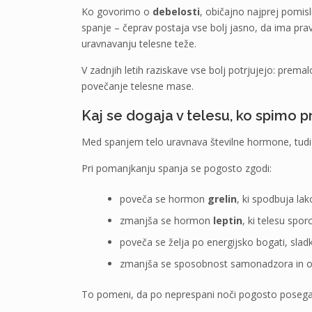
Ko govorimo o
debelosti
, običajno najprej pomi
spanje – čeprav postaja vse bolj jasno, da ima pra
uravnavanju telesne teže.
V zadnjih letih raziskave vse bolj potrjujejo: pre
povečanje telesne mase.
Kaj se dogaja v telesu, ko spimo 
Med spanjem telo uravnava številne hormone, tudi tis
Pri pomanjkanju spanja se pogosto zgodi:
poveča se hormon
grelin
, ki spodbuja lak
zmanjša se hormon
leptin
, ki telesu spor
poveča se želja po energijsko bogati, sladk
zmanjša se sposobnost samonadzora in o
To pomeni, da po neprespani noči pogosto posegamo p