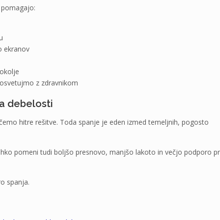
e pomagajo:
u
o ekranov
okolje
posvetujmo z zdravnikom
ja debelosti
emo hitre rešitve. Toda spanje je eden izmed temeljnih, pogosto
lahko pomeni tudi boljšo presnovo, manjšo lakoto in večjo podporo pr
o spanja.