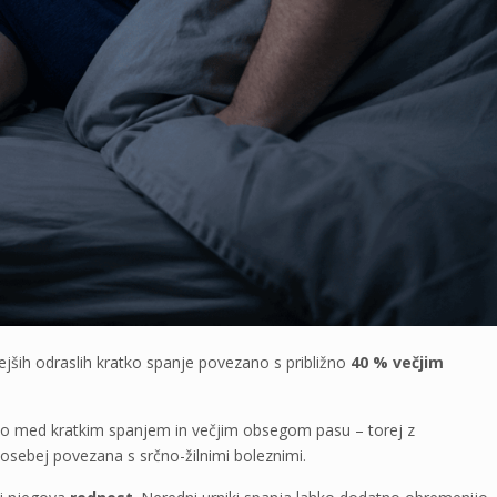
rejših odraslih kratko spanje povezano s približno
40 % večjim
avo med kratkim spanjem in večjim obsegom pasu – torej z
osebej povezana s srčno-žilnimi boleznimi.