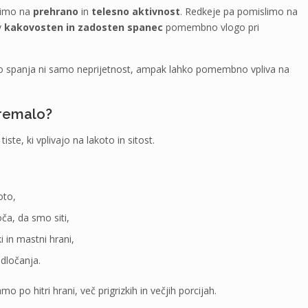
slimo na
prehrano
in
telesno aktivnost
. Redkeje pa pomislimo na
v
kakovosten in zadosten spanec
pomembno vlogo pri
malo spanja ni samo neprijetnost, ampak lahko pomembno vpliva na
premalo?
te, ki vplivajo na lakoto in sitost.
oto,
oča, da smo siti,
i in mastni hrani,
dločanja.
o hitri hrani, več prigrizkih in večjih porcijah.