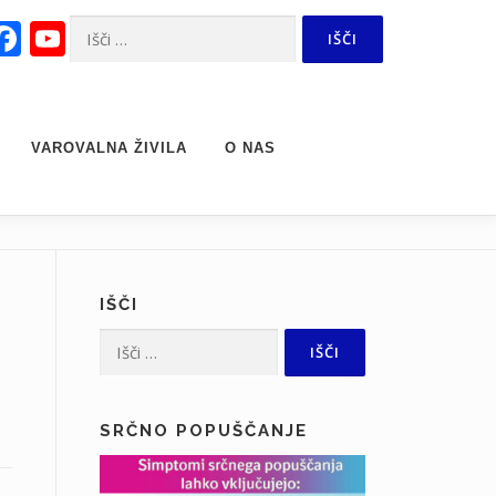
Facebook
YouTube
Išči:
Channel
VAROVALNA ŽIVILA
O NAS
IŠČI
Išči:
SRČNO POPUŠČANJE