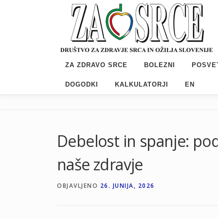
Preskoči
na
vsebino
ZA ZDRAVO SRCE
BOLEZNI
POSVE
DOGODKI
KALKULATORJI
EN
Debelost in spanje: pod
naše zdravje
OBJAVLJENO
26. JUNIJA, 2026