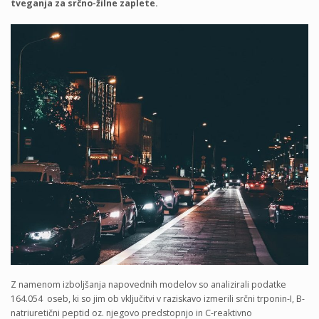
tveganja za srčno-žilne zaplete.
Z namenom izboljšanja napovednih modelov so analizirali podatke
164.054 oseb, ki so jim ob vključitvi v raziskavo izmerili srčni trponin-I, B-
natriuretični peptid oz. njegovo predstopnjo in C-reaktivno