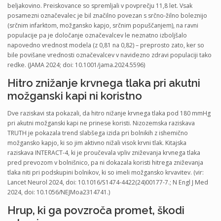
beljakovino. Preiskovance so spremljali v povprečju 11,8 let. Vsak
posamezni označevalec je bil značilno povezan s srčno-žilno boleznijo
(srčnim infarktom, možgansko kapjo, srčnim popuščanjem), na ravni
populacije pa je določanje označevalcev le neznatno izboljšalo
napovedno vrednost modela (z 0,81 na 0,82) – preprosto zato, ker so
bile povišane vrednosti označevalcev v navidezno zdravi populaciji tako
redke.
(JAMA 2024; doi: 10.1001/jama.2024.5596)
Hitro znižanje krvnega tlaka pri akutni
možganski kapi ni koristno
Dve raziskavi sta pokazali, da hitro nižanje krvnega tlaka pod 180 mmHg
pri akutni možganski kapi ne prinese koristi. Nizozemska raziskava
TRUTH je pokazala trend slabšega izida pri bolnikih z ishemično
možgansko kapjo, ki so jim aktivno nižali visok krvni tlak. Kitajska
raziskava INTERACT-4, ki je proučevala vpliv zniževanja krvnega tlaka
pred prevozom v bolnišnico, pa ni dokazala koristi hitrega zniževanja
tlaka niti pri podskupini bolnikov, ki so imeli možgansko krvavitev. (vir:
Lancet Neurol 2024, doi: 10.1016/S1474-4422(24)00177-7.; N Engl J Med
2024, doi: 10.1056/NEJMoa2314741.)
Hrup, ki ga povzroča promet, škodi