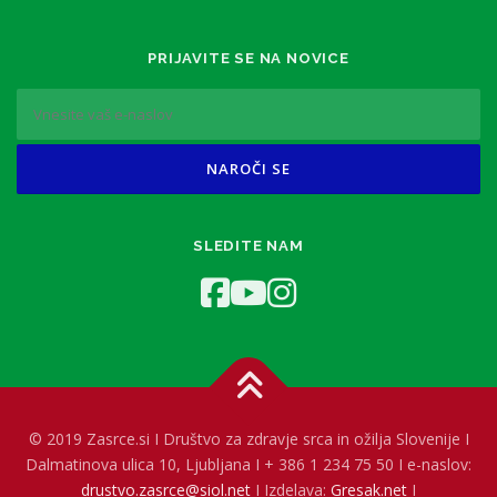
PRIJAVITE SE NA NOVICE
SLEDITE NAM
© 2019 Zasrce.si I Društvo za zdravje srca in ožilja Slovenije I
Dalmatinova ulica 10, Ljubljana I + 386 1 234 75 50 I e-naslov:
drustvo.zasrce@siol.net
I Izdelava:
Gresak.net
I