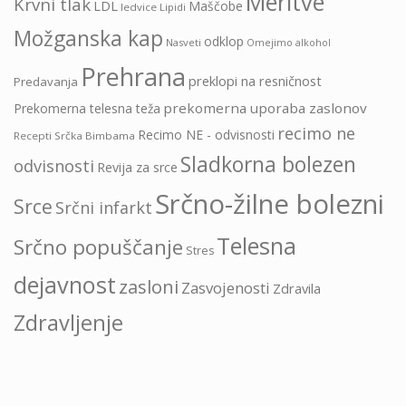
Meritve
Krvni tlak
LDL
Maščobe
ledvice
Lipidi
Možganska kap
odklop
Nasveti
Omejimo alkohol
Prehrana
preklopi na resničnost
Predavanja
prekomerna uporaba zaslonov
Prekomerna telesna teža
recimo ne
Recimo NE - odvisnosti
Recepti Srčka Bimbama
Sladkorna bolezen
odvisnosti
Revija za srce
Srčno-žilne bolezni
Srce
Srčni infarkt
Telesna
Srčno popuščanje
Stres
dejavnost
zasloni
Zasvojenosti
Zdravila
Zdravljenje