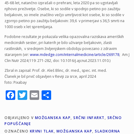
45-68 let, natančno izprašali o prehrani, leta 2020 pa so ugotavljali
njihovo preživetje. Osebe, ki so sodile v spodnjo petino po zaužitju
beljakovin, so imele značilno večjo umrljivost kot osebe, ki so sodile v
zgornjo petino po zaužitju beljakovin: 39,6 v primerjavi s 36,5 smrti na
1000 oseb x let spremljanja.
Podobne rezultate je pokazala velika opazovalna raziskava ameriških
medicinskih sester, pri katerih je bilo uživanje beljakovin, zlasti
rastlinskih, v srednjem življenjskem obdobju povezano z zdravim
staranjem (vir:
www.mdedge.com/internalmedicine/article/269178
; Am J
Clin Nutr 2024;119: 271-282, doi: 10.1016/j.ajcnut.2023.11.010.)
Zbral in zapisal: Prof. dr. Aleš Blinc, dr. med., spec. int. med.
Članek je bil prvič objavljen v Reviji za srce, april 2024
foto: Pixabay
Facebook
Twitter
Email
Share
OBJAVLJENO V
MOŽGANSKA KAP
,
SRČNI INFARKT
,
SRČNO
POPUŠČANJE
OZNAČENO
KRVNI TLAK
,
MOŽGANSKA KAP
,
SLADKORNA