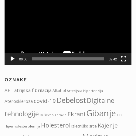
videa
00:00
02:42
OZNAKE
AF - atrijska fibrilacija
Alkohol
Arterijska hipertenzija
Debelost
Digitalne
covid-19
Ateroskleroza
Gibanje
tehnologije
Ekrani
HDL
Duševno zdravje
Holesterol
Kajenje
Izletniško srce
Hiperholesterolemija