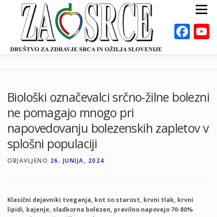
Preskoči
Meni
na
vsebino
Fac
ZA ZDRAVO SRCE
BOLEZNI
POSVETOVALNICE
PUBLIKACIJE
Biološki označevalci srčno-žilne bolezni
DEJAVNOSTI
ODKLOP-I
VAROVALNA ŽIVILA
ne pomagajo mnogo pri
O NAS
DOGODKI
KALKULATORJI
EN
napovedovanju bolezenskih zapletov v
splošni populaciji
OBJAVLJENO
26. JUNIJA, 2024
Klasični dejavniki tveganja, kot so starost, krvni tlak, krvni
lipidi, kajenje, sladkorna bolezen, pravilno napovejo 70-80%