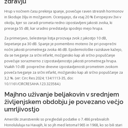
zdravju
Hrup v nočnem času prekinja spanje, povečuje raven stresnih hormonov
in škoduje žilju in možganom. Ocenjujejo, da vsaj 20 % Evropejcev živi v
okolju, kjer so zaradi prometa redno izpostavljeni jakosti zvoka, ki
presega 55 dB, kar uradno predstavlja spodnjo mejo hrupa.
Za primerjavo, šelestenje listja proizvaja zvok z jakostjo 10 dB,
šepetanje pa 30 dB. Spanje je pomembno moteno že pri povprečni
nočni jakosti prometnega zvoka 46 dB. Epidemiološke raziskave kažejo,
da se tveganje za srčni infarkt, možgansko kap ali srčno popuščanje
povečuje sorazmerno z izpostavljenostjo jakosti prometnega hrupa.
Vsakih 10 dB povprečne dnevne izpostavljenosti prometnim zvokom
poveča tveganje za srčni infarkt, možgansko kap ali srčno popuščanje za
3,2 %. (vir: Circ Res 2024; 134:1113-35, doi:
10.1161/CIRCRESAHA.123.323584.)
Majhno uživanje beljakovin v srednjem
življenjskem obdobju je povezano večjo
umrljivostjo
Ameriški znanstveniki so pregledali podatke o 7.486 prebivalcih
Honolululuja na Havajih, ki so jih med letoma1965 in 1968, ko so bili stari