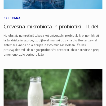
PREHRANA
Črevesna mikrobiota in probiotiki – II. del
Ne obstaja namreč nič takega kot univerzalni probiotik, ki bi npr. hkrati
lajšal driske in zaprtje, izboljševal imunski odziv na okužbe ter zaviral
sistemska vnetja pri alergijah in avtoimunskih bolezni. Če kak
proizvajalec trdi, da njegov probiotični preparat lahko naredi vse prej
omenjeno, zelo verjetno laže!