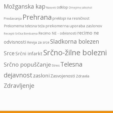
Možganska kap
odklop
Nasveti
Omejimo alkohol
Prehrana
preklopi na resničnost
Predavanja
prekomerna uporaba zaslonov
Prekomerna telesna teža
recimo ne
Recimo NE - odvisnosti
Recepti Srčka Bimbama
Sladkorna bolezen
odvisnosti
Revija za srce
Srčno-žilne bolezni
Srce
Srčni infarkt
Telesna
Srčno popuščanje
Stres
dejavnost
zasloni
Zasvojenosti
Zdravila
Zdravljenje