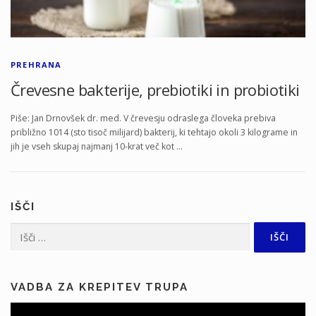
PREHRANA
Črevesne bakterije, prebiotiki in probiotiki
Piše: Jan Drnovšek dr. med. V črevesju odraslega človeka prebiva
približno 1014 (sto tisoč milijard) bakterij, ki tehtajo okoli 3 kilograme in
jih je vseh skupaj najmanj 10-krat več kot …
IŠČI
Išči:
VADBA ZA KREPITEV TRUPA