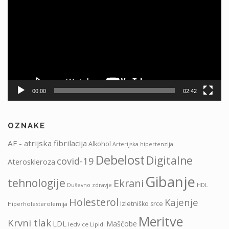
00:00
02:42
OZNAKE
AF - atrijska fibrilacija
Alkohol
Arterijska hipertenzija
Debelost
Digitalne
covid-19
Ateroskleroza
Gibanje
tehnologije
Ekrani
HDL
Duševno zdravje
Holesterol
Kajenje
Izletniško srce
Hiperholesterolemija
Meritve
Krvni tlak
LDL
Maščobe
ledvice
Lipidi