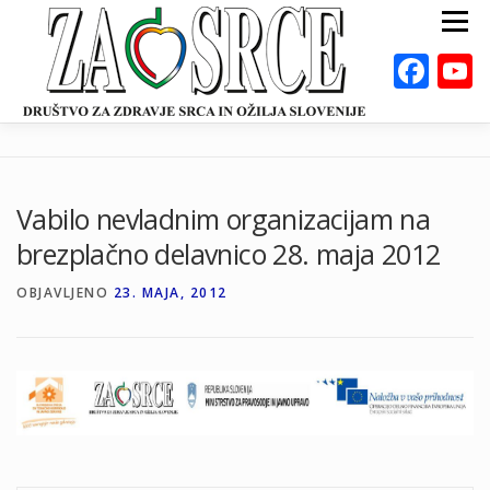
Preskoči
Meni
na
vsebino
Fac
ZA ZDRAVO SRCE
BOLEZNI
POSVETOVALNICE
PUBLIKACIJE
Vabilo nevladnim organizacijam na
DEJAVNOSTI
ODKLOP-I
VAROVALNA ŽIVILA
brezplačno delavnico 28. maja 2012
O NAS
DOGODKI
KALKULATORJI
EN
OBJAVLJENO
23. MAJA, 2012