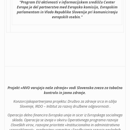
“Program EU aktivnosti v informacijskem središču Center
Evropa je del partnerstva med Evropsko komisijo, Evropskim
parlamentom in Vlado Republike Slovenije pri komuniciranju
evropskih vsebin.”
Projekt »NVO varujejo naše zdravje« vodi Slovenska zveza za tobačno
kontrolo in javno zdravje.
Konzorcijsk
a
partnerj
a
na projektu: Društvo za zdravje srca in ožilja
Slovenije, IRDO – Inštitut za razvoj družbene odgovornosti .
Operacijo delno financira Evropska unija in sicer iz Evropskega socialnega
sklada. Operacija se izvaja v okviru Operativnega programa razvoja
človeških virov, razvojne prioritete »Institucionalna in administrativna
usposobljenost«, prednostne usmeritve »Spodbujanje razvoja nevladnih