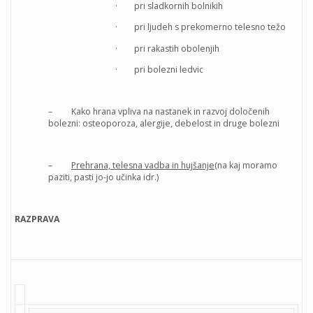
· pri sladkornih bolnikih
· pri ljudeh s prekomerno telesno težo
· pri rakastih obolenjih
· pri bolezni ledvic
– Kako hrana vpliva na nastanek in razvoj določenih
bolezni: osteoporoza, alergije, debelost in druge bolezni
–
Prehrana, telesna vadba in hujšanje
(na kaj moramo
paziti, pasti jo-jo učinka idr.)
RAZPRAVA