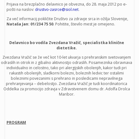
Prijava na brezplačno delavnico je obvezna, do 28. maja 2012 po e-
pošti na naslov:
drustvo-zasrce@siol.net
.
Za več informacij pokličite Društvo za zdravje srca in ožilja Slovenije,
Nataša Jan: 01/234 75 50
. Pohitite, število mest je omejeno.
Delavnico bo vodila Zvezdana Vražič, specialistka klinične
dietetike.
Zvezdana Vražič se že več kot 10-let ukvarja s prehranskim svetovanjem
odraslih in otrok in z gibalno aktivnostjo odraslih. Posameznika obravnava
individualno in celostno, tako pri alergijskih obolenjih, kakor tudi pri
rakastih obolenjih, sladkorni bolezni, boleznih ledvic ter ostalimi
boleznimi povezanimi s prehrano in posledicami nepravilnega
prehranjevanja – debelostjo. Zvezdana Vražič je tudi koordinatorica
Oddelka za promocijo zdravja v Zdravstvenem domu dr. Adolfa Drolca
Maribor.
PROGRAM