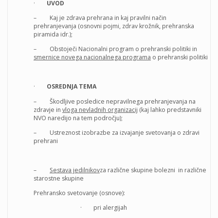
·
UVOD
– Kaj je zdrava prehrana in kaj pravilni način
prehranjevanja (osnovni pojmi, zdrav krožnik, prehranska
piramida idr.);
– Obstoječi Nacionalni program o prehranski politiki in
smernice novega nacionalnega programa
o prehranski politiki
·
OSREDNJA TEMA
– Škodljive posledice nepravilnega prehranjevanja na
zdravje in
vloga nevladnih organizacij
(kaj lahko predstavniki
NVO naredijo na tem področju);
– Ustreznost izobrazbe za izvajanje svetovanja o zdravi
prehrani
–
Sestava jedilnikov
za različne skupine bolezni in različne
starostne skupine
Prehransko svetovanje (osnove):
· pri alergijah