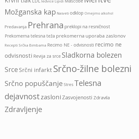
Krvni tlak
LDL
Maščobe
ledvice
Lipidi
Možganska kap
odklop
Nasveti
Omejimo alkohol
Prehrana
preklopi na resničnost
Predavanja
prekomerna uporaba zaslonov
Prekomerna telesna teža
recimo ne
Recimo NE - odvisnosti
Recepti Srčka Bimbama
Sladkorna bolezen
odvisnosti
Revija za srce
Srčno-žilne bolezni
Srce
Srčni infarkt
Telesna
Srčno popuščanje
Stres
dejavnost
zasloni
Zasvojenosti
Zdravila
Zdravljenje