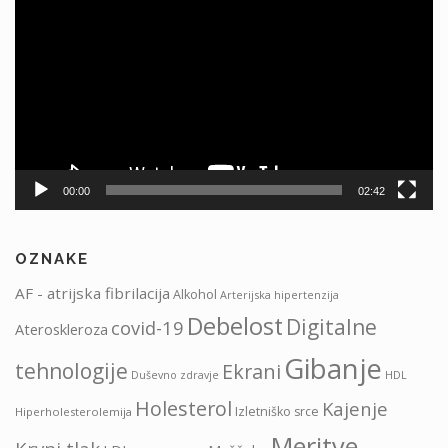
videa
00:00
02:42
OZNAKE
AF - atrijska fibrilacija
Alkohol
Arterijska hipertenzija
Debelost
Digitalne
covid-19
Ateroskleroza
Gibanje
tehnologije
Ekrani
HDL
Duševno zdravje
Holesterol
Kajenje
Izletniško srce
Hiperholesterolemija
Meritve