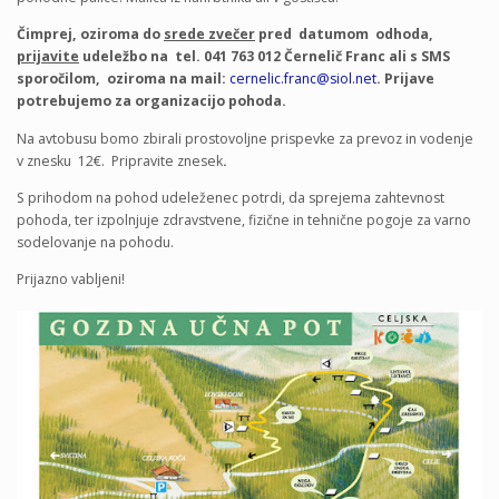
Čimprej, oziroma do
srede zvečer
pred datumom odhoda,
prijavite
udeležbo na tel. 041 763 012 Černelič Franc ali s SMS
sporočilom, oziroma na mail:
cernelic.franc@siol.net
. Prijave
potrebujemo za organizacijo pohoda.
Na avtobusu bomo zbirali prostovoljne prispevke za prevoz in vodenje
v znesku 12€. Pripravite znesek
.
S prihodom na pohod udeleženec potrdi, da sprejema zahtevnost
pohoda, ter izpolnjuje zdravstvene, fizične in tehnične pogoje za varno
sodelovanje na pohodu.
Prijazno vabljeni!