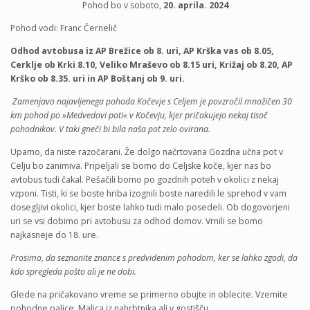
Pohod bo v soboto,
20. aprila. 2024
Pohod vodi: Franc Černelič
Odhod avtobusa iz AP Brežice ob 8. uri, AP Krška vas ob 8.05,
Cerklje ob Krki 8.10, Veliko Mraševo ob 8.15 uri, Križaj ob 8.20, AP
Krško ob 8.35. uri in AP Boštanj ob 9. uri.
Zamenjavo najavljenega pohoda Kočevje s Celjem je povzročil množičen 30
km pohod po »Medvedovi poti« v Kočevju, kjer pričakujejo nekaj tisoč
pohodnikov. V taki gneči bi bila naša pot zelo ovirana.
Upamo, da niste razočarani. Že dolgo načrtovana Gozdna učna pot v
Celju bo zanimiva. Pripeljali se bomo do Celjske koče, kjer nas bo
avtobus tudi čakal. Pešačili bomo po gozdnih poteh v okolici z nekaj
vzponi. Tisti, ki se boste hriba izognili boste naredili le sprehod v vam
dosegljivi okolici, kjer boste lahko tudi malo posedeli. Ob dogovorjeni
uri se vsi dobimo pri avtobusu za odhod domov. Vrnili se bomo
najkasneje do 18. ure.
Prosimo, da seznanite znance s predvidenim pohodom, ker se lahko zgodi, da
kdo spregleda pošto ali je ne dobi.
Glede na pričakovano vreme se primerno obujte in oblecite. Vzemite
pohodne palice. Malica iz nahrbtnika ali v gostišču.