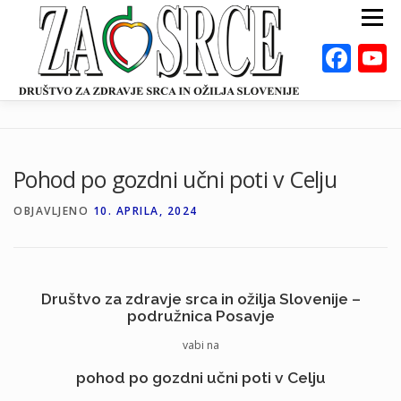
Preskoči
Meni
na
vsebino
Fac
ZA ZDRAVO SRCE
BOLEZNI
POSVETOVALNICE
PUBLIKACIJE
Pohod po gozdni učni poti v Celju
DEJAVNOSTI
ODKLOP-I
VAROVALNA ŽIVILA
OBJAVLJENO
10. APRILA, 2024
O NAS
DOGODKI
KALKULATORJI
EN
Društvo za zdravje srca in ožilja Slovenije –
podružnica Posavje
vabi na
pohod po gozdni učni poti v Celju