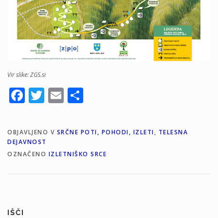
Vir slike:
ZGS.si
Facebook
Twitter
Email
Share
OBJAVLJENO V
SRČNE POTI, POHODI, IZLETI
,
TELESNA
DEJAVNOST
OZNAČENO
IZLETNIŠKO SRCE
IŠČI