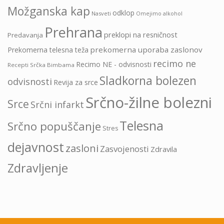
Možganska kap
odklop
Nasveti
Omejimo alkohol
Prehrana
preklopi na resničnost
Predavanja
prekomerna uporaba zaslonov
Prekomerna telesna teža
recimo ne
Recimo NE - odvisnosti
Recepti Srčka Bimbama
Sladkorna bolezen
odvisnosti
Revija za srce
Srčno-žilne bolezni
Srce
Srčni infarkt
Telesna
Srčno popuščanje
Stres
dejavnost
zasloni
Zasvojenosti
Zdravila
Zdravljenje