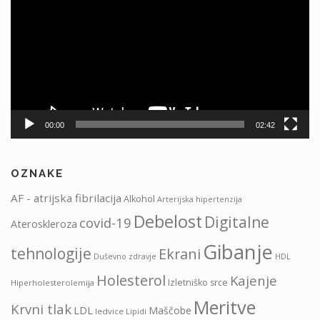
00:00
02:42
OZNAKE
AF - atrijska fibrilacija
Alkohol
Arterijska hipertenzija
Debelost
Digitalne
covid-19
Ateroskleroza
Gibanje
tehnologije
Ekrani
HDL
Duševno zdravje
Holesterol
Kajenje
Izletniško srce
Hiperholesterolemija
Meritve
Krvni tlak
LDL
Maščobe
ledvice
Lipidi