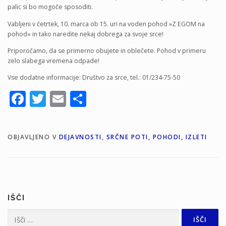
palic si bo mogoče sposoditi.
Vabljeni v četrtek, 10. marca ob 15. uri na voden pohod »Z EGOM na
pohod« in tako naredite nekaj dobrega za svoje srce!
Priporočamo, da se primerno obujete in oblečete. Pohod v primeru
zelo slabega vremena odpade!
Vse dodatne informacije: Društvo za srce, tel.: 01/234-75-50
Facebook
Twitter
Email
Share
OBJAVLJENO V
DEJAVNOSTI
,
SRČNE POTI, POHODI, IZLETI
IŠČI
Išči: