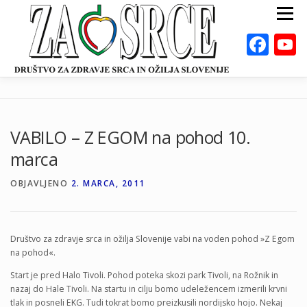
Preskoči
Meni
na
vsebino
Fac
ZA ZDRAVO SRCE
BOLEZNI
POSVETOVALNICE
PUBLIKACIJE
VABILO – Z EGOM na pohod 10.
DEJAVNOSTI
ODKLOP-I
VAROVALNA ŽIVILA
marca
O NAS
DOGODKI
KALKULATORJI
EN
OBJAVLJENO
2. MARCA, 2011
Društvo za zdravje srca in ožilja Slovenije vabi na voden pohod »Z Egom
na pohod«.
Start je pred Halo Tivoli. Pohod poteka skozi park Tivoli, na Rožnik in
nazaj do Hale Tivoli. Na startu in cilju bomo udeležencem izmerili krvni
tlak in posneli EKG. Tudi tokrat bomo preizkusili nordijsko hojo. Nekaj