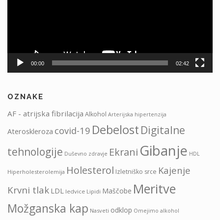
00:00
02:42
OZNAKE
AF - atrijska fibrilacija
Alkohol
Arterijska hipertenzija
Debelost
Digitalne
covid-19
Ateroskleroza
Gibanje
tehnologije
Ekrani
HDL
Duševno zdravje
Holesterol
Kajenje
Izletniško srce
Hiperholesterolemija
Meritve
Krvni tlak
LDL
Maščobe
ledvice
Lipidi
Možganska kap
odklop
Nasveti
Omejimo alkohol