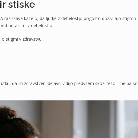
r stiske
. A raziskave kažejo, da ljudje z debelostjo pogosto doživljajo stigmo
 med odraslimi z debelostjo:
 o stigmi v zdravstvu,
tku, da jih zdravstveni delavci vidijo predvsem skozi težo – ne pa ko