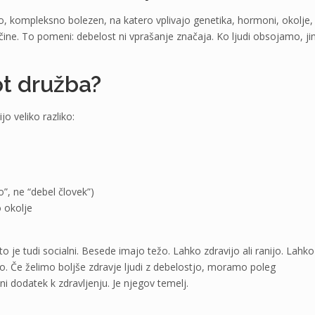
 kompleksno bolezen, na katero vplivajo genetika, hormoni, okolje,
liščine. To pomeni: debelost ni vprašanje značaja. Ko ljudi obsojamo, j
ot družba?
o veliko razliko:
”, ne “debel človek”)
 okolje
to je tudi socialni. Besede imajo težo. Lahko zdravijo ali ranijo. Lahko
ijo. Če želimo boljše zdravje ljudi z debelostjo, moramo poleg
ni dodatek k zdravljenju. Je njegov temelj.