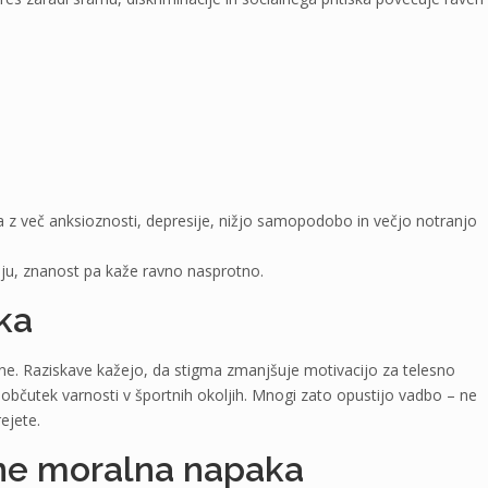
a z več anksioznosti, depresije, nižjo samopodobo in večjo notranjo
ju, znanost pa kaže ravno nasprotno.
ka
e. Raziskave kažejo, da stigma zmanjšuje motivacijo za telesno
občutek varnosti v športnih okoljih. Mnogi zato opustijo vadbo – ne
ejete.
 ne moralna napaka