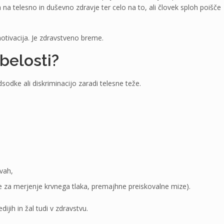
na telesno in duševno zdravje ter celo na to, ali človek sploh poišče
otivacija. Je zdravstveno breme.
belosti?
odke ali diskriminacijo zaradi telesne teže.
vah,
 za merjenje krvnega tlaka, premajhne preiskovalne mize).
ijih in žal tudi v zdravstvu.