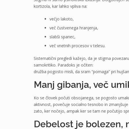
kortizola, kar lahko vpliva na:
večjo lakoto,
več čustvenega hranjenja,
slabši spanec,
več vnetnih procesov v telesu.
Sistematični pregledi kažejo, da je stigma povezan
samokritiko. Paradoks je očiten:
družba pogosto misli, da sram “pomaga” pri hujšan
Manj gibanja, več umi
Ko se človek počuti obsojanega, se pogosto umakn
aktivnost, povečuje socialno tesnobo in zmanjšuje 
zato, ker nočejo, ampak ker se tam ne počutijo spr
Debelost je bolezen,