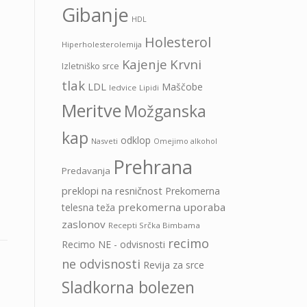
Gibanje
HDL
Holesterol
Hiperholesterolemija
Kajenje
Krvni
Izletniško srce
tlak
LDL
Maščobe
ledvice
Lipidi
Meritve
Možganska
kap
odklop
Nasveti
Omejimo alkohol
Prehrana
Predavanja
preklopi na resničnost
Prekomerna
prekomerna uporaba
telesna teža
zaslonov
Recepti Srčka Bimbama
recimo
Recimo NE - odvisnosti
ne odvisnosti
Revija za srce
Sladkorna bolezen