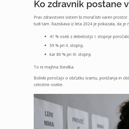
Ko zdravnik postane vi
Prav zdravstveni sistem bi moral biti varen prostor
tudi tam. Raziskava iz leta 2024 je pokazala, da je
41 % oseb z debelostjo I. stopnje poročalo
59 % pri II. stopnji,
kar 80 % pri III. stopnji.
To ni majhna številka.
Bolniki poročajo o občutku sramu, ponižanja in obču
celostne osebe.