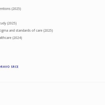
entions (2025)
tudy (2025)
igma and standards of care (2025)
althcare (2024)
DRAVO SRCE