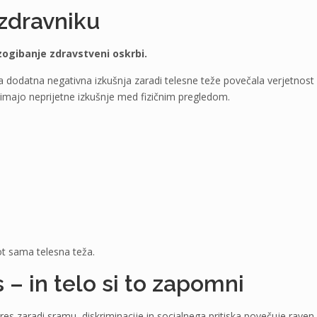
 zdravniku
izogibanje zdravstveni oskrbi.
ka dodatna negativna izkušnja zaradi telesne teže povečala verjetnost
 imajo neprijetne izkušnje med fizičnim pregledom.
ot sama telesna teža.
– in telo si to zapomni
es zaradi sramu, diskriminacije in socialnega pritiska povečuje raven