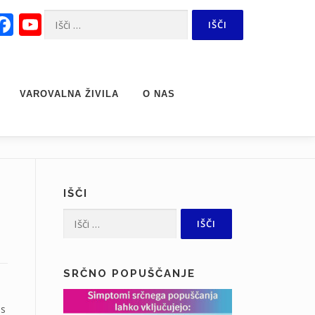
Facebook
YouTube
Išči:
Channel
VAROVALNA ŽIVILA
O NAS
IŠČI
Išči:
SRČNO POPUŠČANJE
es