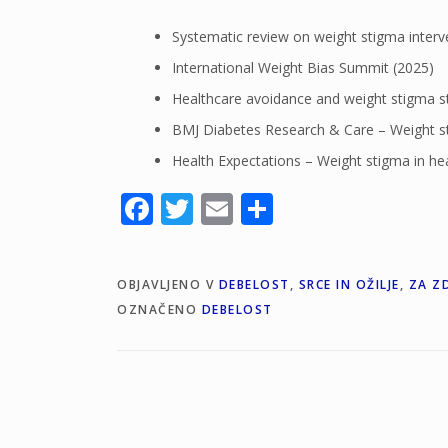
Systematic review on weight stigma interv
International Weight Bias Summit (2025)
Healthcare avoidance and weight stigma s
BMJ Diabetes Research & Care – Weight st
Health Expectations – Weight stigma in he
Facebook
Twitter
Email
Share
OBJAVLJENO V
DEBELOST
,
SRCE IN OŽILJE
,
ZA Z
OZNAČENO
DEBELOST