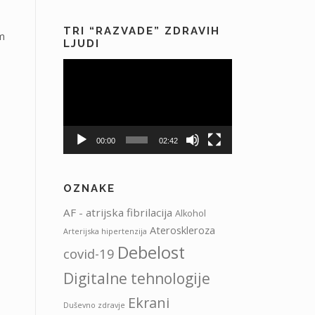
TRI “RAZVADE” ZDRAVIH
im
LJUDI
Predvajalnik
videa
00:00
02:42
OZNAKE
AF - atrijska fibrilacija
Alkohol
Ateroskleroza
Arterijska hipertenzija
Debelost
covid-19
Digitalne tehnologije
Ekrani
Duševno zdravje