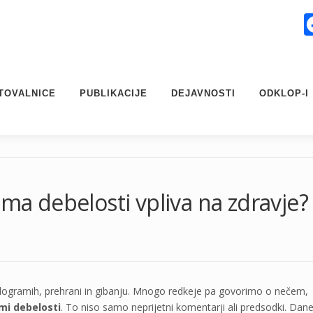
TOVALNICE
PUBLIKACIJE
DEJAVNOSTI
ODKLOP-I
gma debelosti vpliva na zdravje?
ilogramih, prehrani in gibanju. Mnogo redkeje pa govorimo o nečem,
mi debelosti
. To niso samo neprijetni komentarji ali predsodki. Dan