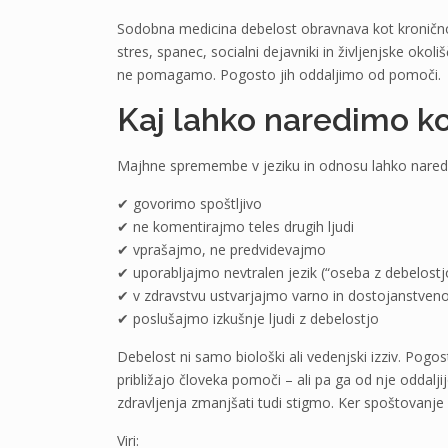
Sodobna medicina debelost obravnava kot kronično,
stres, spanec, socialni dejavniki in življenjske oko
ne pomagamo. Pogosto jih oddaljimo od pomoči.
Kaj lahko naredimo k
Majhne spremembe v jeziku in odnosu lahko naredij
✔ govorimo spoštljivo
✔ ne komentirajmo teles drugih ljudi
✔ vprašajmo, ne predvidevajmo
✔ uporabljajmo nevtralen jezik (“oseba z debelostjo
✔ v zdravstvu ustvarjajmo varno in dostojanstveno
✔ poslušajmo izkušnje ljudi z debelostjo
Debelost ni samo biološki ali vedenjski izziv. Pogos
približajo človeka pomoči – ali pa ga od nje oddalj
zdravljenja zmanjšati tudi stigmo. Ker spoštovanje 
Viri: