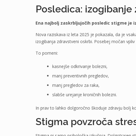
Posledica: izogibanje
Ena najbolj zaskrbljujočih posledic stigme je 
Nova raziskava iz leta 2025 je pokazala, da je vsa
izogibanja zdravstveni oskrbi. Posebej močan vpliv
To pomeni:
kasnejše odkrivanje bolezni,
manj preventivnih pregledov,
manj pregledov za raka,
slabše urejanje kroničnih bolezni.
In prav to lahko dolgoročno škoduje zdravju bolj k
Stigma povzroča stres 
Stigma ni samo psihološka izkušnja. Dolgotrajen str