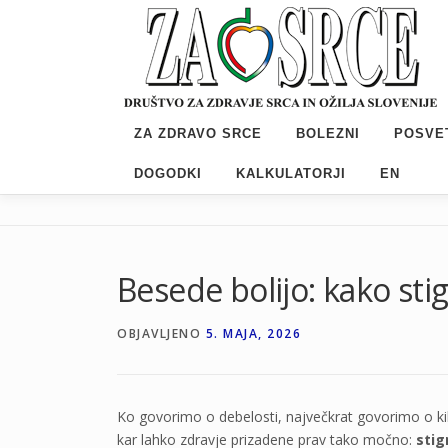
Preskoči
na
vsebino
ZA ZDRAVO SRCE
BOLEZNI
POSVE
DOGODKI
KALKULATORJI
EN
Besede bolijo: kako sti
OBJAVLJENO
5. MAJA, 2026
Ko govorimo o debelosti, največkrat govorimo o k
kar lahko zdravje prizadene prav tako močno:
stig