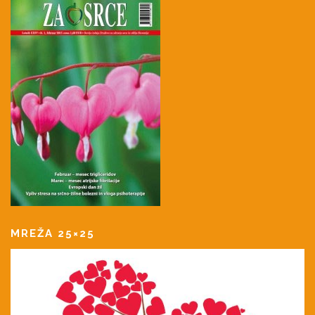
MREŽA 25×25