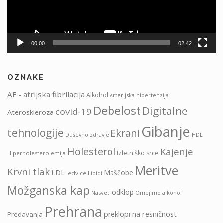
00:00
02:42
OZNAKE
AF - atrijska fibrilacija
Alkohol
Arterijska hipertenzija
Debelost
Digitalne
covid-19
Ateroskleroza
Gibanje
tehnologije
Ekrani
HDL
Duševno zdravje
Holesterol
Kajenje
Izletniško srce
Hiperholesterolemija
Meritve
Krvni tlak
LDL
Maščobe
ledvice
Lipidi
Možganska kap
odklop
Nasveti
Omejimo alkohol
Prehrana
preklopi na resničnost
Predavanja