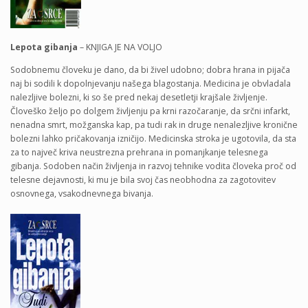
Lepota gibanja
– KNJIGA JE NA VOLJO
Sodobnemu človeku je dano, da bi živel udobno; dobra hrana in pijača
naj bi sodili k dopolnjevanju našega blagostanja. Medicina je obvladala
nalezljive bolezni, ki so še pred nekaj desetletji krajšale življenje.
Človeško željo po dolgem življenju pa krni razočaranje, da srčni infarkt,
nenadna smrt, možganska kap, pa tudi rak in druge nenalezljive kronične
bolezni lahko pričakovanja izničijo. Medicinska stroka je ugotovila, da sta
za to največ kriva neustrezna prehrana in pomanjkanje telesnega
gibanja. Sodoben način življenja in razvoj tehnike vodita človeka proč od
telesne dejavnosti, ki mu je bila svoj čas neobhodna za zagotovitev
osnovnega, vsakodnevnega bivanja.