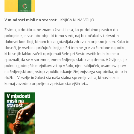
V mladosti misli na starost
– KNJIGA NI NA VOLJO
Živimo, a dostikrat ne znamo živeti. Leta, ko pridobimo pravico do
pokojnine, in vse obdobje, ki temu sledi, naj bi dočakali v telesni in
duhovni kondiciji, ki nam bo zagotavljala zdravo in prijetno jesen. Kako to
doseči, je vsebina pričujoče knjige. Pri tem ne gre za čarobne napotke,
ki bi se jih lahko začeli oprijemati šele pri šestdesetih letih, ko smo
spoznali, da se v spremenjenem življenju slabo znajdemo. V življenju je
polno zgodnejših mejnikov: vstop v šolo, njen zaključek, osamosvojitev
na življenjski poti, vstop v poklic, iskanje življenjskega sopotnika, delo in
služba. Veselje in žalost sta naša stalna spremljevalca, ki nas hitro in
komaj zavedno pripeljeta v pristan starejših let…