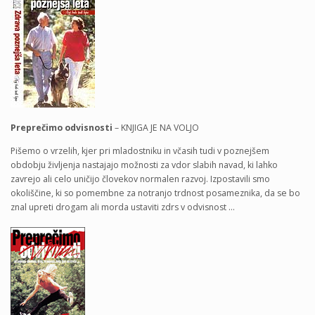
Preprečimo odvisnosti
– KNJIGA JE NA VOLJO
Pišemo o vrzelih, kjer pri mladostniku in včasih tudi v poznejšem
obdobju življenja nastajajo možnosti za vdor slabih navad, ki lahko
zavrejo ali celo uničijo človekov normalen razvoj. Izpostavili smo
okoliščine, ki so pomembne za notranjo trdnost posameznika, da se bo
znal upreti drogam ali morda ustaviti zdrs v odvisnost …