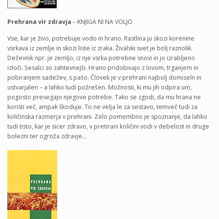
Prehrana vir zdravja
– KNJIGA NI NA VOLJO
Vse, kar je živo, potrebuje vodo in hrano. Rastlina ju skozi korenine
vsrkava iz zemlje in skozi liste iz zraka. Živalski svet je bolj raznolik.
Deževnik npr. je zemljo, iz nje vsrka potrebne snovi in jo izrabljeno
izloči. Sesalci so zahtevnejši. Hrano pridobivajo z lovom, trganjem in
pobiranjem sadežev, s pašo. Človek je v prehrani najbolj domiseln in
ustvarjalen – a lahko tudi požrešen. Možnosti, ki mu jih odpira um,
pogosto presegajo njegove potrebe. Tako se zgodi, da mu hrana ne
koristi več, ampak škoduje. To ne velja le za sestavo, temveč tudi za
količinska razmerja v prehrani. Zelo pomembno je spoznanje, da lahko
tudi tisto, kar je sicer zdravo, v pretirani količini vodi v debelost in druge
bolezni ter ogroža zdravje…