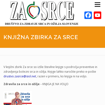
Preskoči
Meni
na
vsebino
Fac
ZA ZDRAVO SRCE
BOLEZNI
KNJIŽNA ZBIRKA ZA SRCE
POSVETOVALNICE
PUBLIKACIJE
DEJAVNOSTI
ODKLOP-I
VAROVALNA ŽIVILA
O NAS
DOGODKI
KALKULATORJI
EN
V knjižni zbirki Za srce so izšle številne knjige s področja preventive in
zdravljenja bolezni srca in ožilja. Knjige lahko naročite preko e-pošte
drustvo.zasrce@siol.net
, razen v primeru, ko knjiga ni na voljo.
Zdravila za srce in ožilje
– KNJIGA JE NA VOLJO