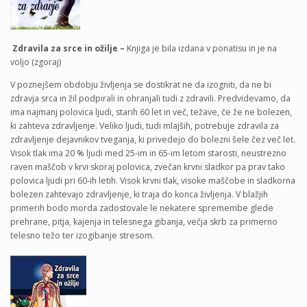
Zdravila za srce in ožilje –
Knjiga je bila izdana v ponatisu in je na
voljo (zgoraj)
V poznejšem obdobju življenja se dostikrat ne da izogniti, da ne bi
zdravja srca in žil podpirali in ohranjali tudi z zdravili. Predvidevamo, da
ima najmanj polovica ljudi, starih 60 let in več, težave, če že ne bolezen,
ki zahteva zdravljenje. Veliko ljudi, tudi mlajših, potrebuje zdravila za
zdravljenje dejavnikov tveganja, ki privedejo do bolezni šele čez več let.
Visok tlak ima 20 % ljudi med 25-im in 65-im letom starosti, neustrezno
raven maščob v krvi skoraj polovica, zvečan krvni sladkor pa prav tako
polovica ljudi pri 60-ih letih. Visok krvni tlak, visoke maščobe in sladkorna
bolezen zahtevajo zdravljenje, ki traja do konca življenja. V blažjih
primerih bodo morda zadostovale le nekatere spremembe glede
prehrane, pitja, kajenja in telesnega gibanja, večja skrb za primerno
telesno težo ter izogibanje stresom.