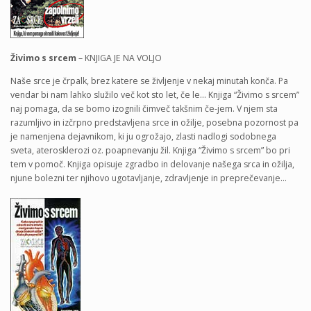
Živimo s srcem
– KNJIGA JE NA VOLJO
Naše srce je črpalk, brez katere se življenje v nekaj minutah konča. Pa
vendar bi nam lahko služilo več kot sto let, če le… Knjiga “Živimo s srcem”
naj pomaga, da se bomo izognili čimveč takšnim če-jem. V njem sta
razumljivo in izčrpno predstavljena srce in ožilje, posebna pozornost pa
je namenjena dejavnikom, ki ju ogrožajo, zlasti nadlogi sodobnega
sveta, aterosklerozi oz. poapnevanju žil. Knjiga “Živimo s srcem” bo pri
tem v pomoč. Knjiga opisuje zgradbo in delovanje našega srca in ožilja,
njune bolezni ter njihovo ugotavljanje, zdravljenje in preprečevanje…