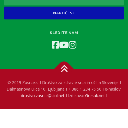
SLEDITE NAM
© 2019 Zasrce.si I Društvo za zdravje srca in ožilja Slovenije I
Dalmatinova ulica 10, Ljubljana I + 386 1 234 75 50 I e-naslov:
drustvo.zasrce@siol.net
I Izdelava:
Gresak.net
I