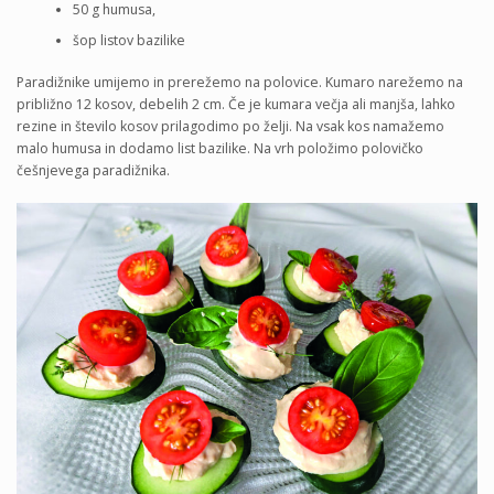
50 g humusa,
šop listov bazilike
Paradižnike umijemo in prerežemo na polovice. Kumaro narežemo na
približno 12 kosov, debelih 2 cm. Če je kumara večja ali manjša, lahko
rezine in število kosov prilagodimo po želji. Na vsak kos namažemo
malo humusa in dodamo list bazilike. Na vrh položimo polovičko
češnjevega paradižnika.