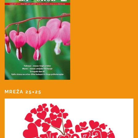
MREŽA 25×25