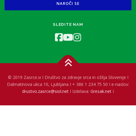
SLEDITE NAM
© 2019 Zasrce.si I Društvo za zdravje srca in ožilja Slovenije I
Dalmatinova ulica 10, Ljubljana I + 386 1 234 75 50 I e-naslov:
drustvo.zasrce@siol.net
I Izdelava:
Gresak.net
I