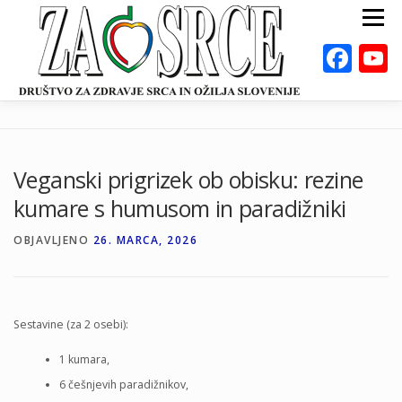
Preskoči
Meni
na
vsebino
Fac
ZA ZDRAVO SRCE
BOLEZNI
POSVETOVALNICE
PUBLIKACIJE
Veganski prigrizek ob obisku: rezine
DEJAVNOSTI
ODKLOP-I
VAROVALNA ŽIVILA
kumare s humusom in paradižniki
O NAS
DOGODKI
KALKULATORJI
EN
OBJAVLJENO
26. MARCA, 2026
Sestavine (za 2 osebi):
1 kumara,
6 češnjevih paradižnikov,