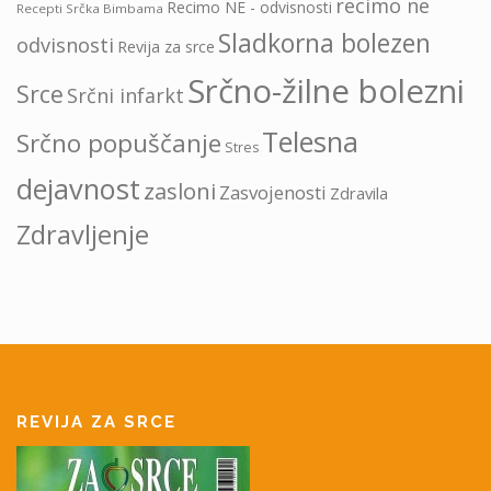
recimo ne
Recimo NE - odvisnosti
Recepti Srčka Bimbama
Sladkorna bolezen
odvisnosti
Revija za srce
Srčno-žilne bolezni
Srce
Srčni infarkt
Telesna
Srčno popuščanje
Stres
dejavnost
zasloni
Zasvojenosti
Zdravila
Zdravljenje
REVIJA ZA SRCE