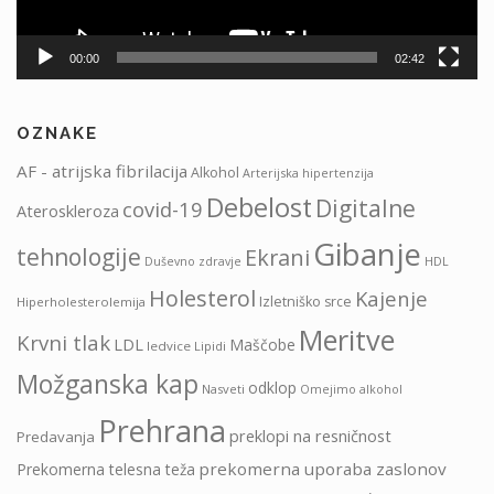
00:00
02:42
OZNAKE
AF - atrijska fibrilacija
Alkohol
Arterijska hipertenzija
Debelost
Digitalne
covid-19
Ateroskleroza
Gibanje
tehnologije
Ekrani
HDL
Duševno zdravje
Holesterol
Kajenje
Izletniško srce
Hiperholesterolemija
Meritve
Krvni tlak
LDL
Maščobe
ledvice
Lipidi
Možganska kap
odklop
Nasveti
Omejimo alkohol
Prehrana
preklopi na resničnost
Predavanja
prekomerna uporaba zaslonov
Prekomerna telesna teža