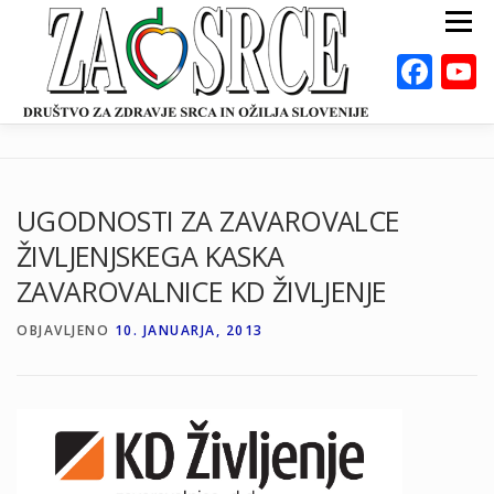
Preskoči
Meni
na
vsebino
Fac
ZA ZDRAVO SRCE
BOLEZNI
POSVETOVALNICE
PUBLIKACIJE
UGODNOSTI ZA ZAVAROVALCE
DEJAVNOSTI
ODKLOP-I
VAROVALNA ŽIVILA
ŽIVLJENJSKEGA KASKA
O NAS
DOGODKI
KALKULATORJI
EN
ZAVAROVALNICE KD ŽIVLJENJE
OBJAVLJENO
10. JANUARJA, 2013