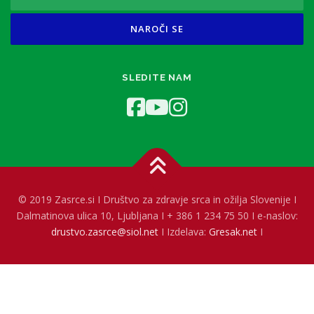
SLEDITE NAM
© 2019 Zasrce.si I Društvo za zdravje srca in ožilja Slovenije I
Dalmatinova ulica 10, Ljubljana I + 386 1 234 75 50 I e-naslov:
drustvo.zasrce@siol.net
I Izdelava:
Gresak.net
I