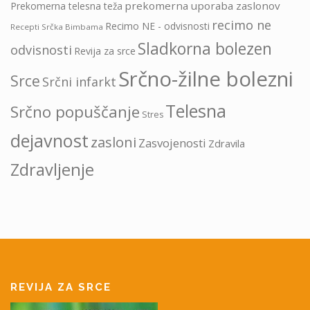
prekomerna uporaba zaslonov
Prekomerna telesna teža
recimo ne
Recimo NE - odvisnosti
Recepti Srčka Bimbama
Sladkorna bolezen
odvisnosti
Revija za srce
Srčno-žilne bolezni
Srce
Srčni infarkt
Telesna
Srčno popuščanje
Stres
dejavnost
zasloni
Zasvojenosti
Zdravila
Zdravljenje
REVIJA ZA SRCE