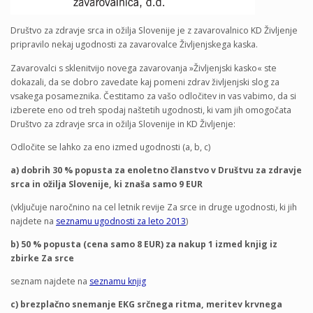
Društvo za zdravje srca in ožilja Slovenije je z zavarovalnico KD Življenje
pripravilo nekaj ugodnosti za zavarovalce Življenjskega kaska.
Zavarovalci s sklenitvijo novega zavarovanja »Življenjski kasko« ste
dokazali, da se dobro zavedate kaj pomeni zdrav življenjski slog za
vsakega posameznika. Čestitamo za vašo odločitev in vas vabimo, da si
izberete eno od treh spodaj naštetih ugodnosti, ki vam jih omogočata
Društvo za zdravje srca in ožilja Slovenije in KD Življenje:
Odločite se lahko za eno izmed ugodnosti (a, b, c)
a)
dobrih 30 % popusta za
enoletno članstvo v Društvu za zdravje
srca in ožilja Slovenije, ki znaša samo 9 EUR
(vključuje naročnino na cel letnik revije Za srce in druge ugodnosti, ki jih
najdete na
seznamu ugodnosti za leto 2013
)
b)
50 % popusta (cena samo 8 EUR) za nakup 1 izmed knjig iz
zbirke Za srce
seznam najdete na
seznamu knjig
c) brezplačno snemanje EKG srčnega ritma, meritev krvnega