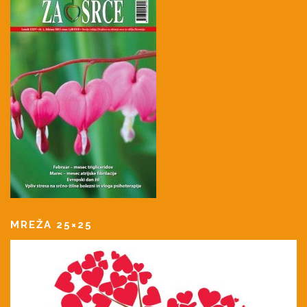
MREŽA 25×25