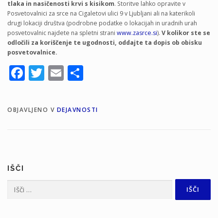
tlaka in nasičenosti krvi s kisikom
. Storitve lahko opravite v
Posvetovalnici za srce na Cigaletovi ulici 9 v Ljubljani ali na katerikoli
drugi lokaciji društva (podrobne podatke o lokacijah in uradnih urah
posvetovalnic najdete na spletni strani
www.zasrce.si
).
V kolikor ste se
odločili za koriščenje te ugodnosti, oddajte ta dopis ob obisku
posvetovalnice.
Facebook
Twitter
Email
Share
OBJAVLJENO V
DEJAVNOSTI
IŠČI
Išči: