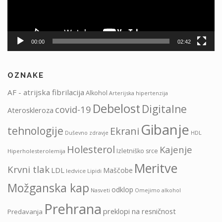
00:00
02:42
OZNAKE
AF - atrijska fibrilacija
Alkohol
Arterijska hipertenzija
Debelost
Digitalne
covid-19
Ateroskleroza
Gibanje
tehnologije
Ekrani
HDL
Duševno zdravje
Holesterol
Kajenje
Izletniško srce
Hiperholesterolemija
Meritve
Krvni tlak
LDL
Maščobe
ledvice
Lipidi
Možganska kap
odklop
Nasveti
Omejimo alkohol
Prehrana
preklopi na resničnost
Predavanja