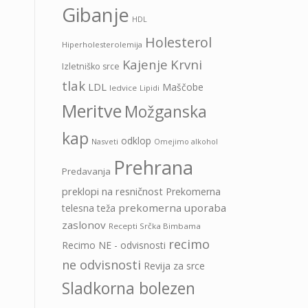
Gibanje
HDL
Holesterol
Hiperholesterolemija
Kajenje
Krvni
Izletniško srce
tlak
LDL
Maščobe
ledvice
Lipidi
Meritve
Možganska
kap
odklop
Nasveti
Omejimo alkohol
Prehrana
Predavanja
preklopi na resničnost
Prekomerna
prekomerna uporaba
telesna teža
zaslonov
Recepti Srčka Bimbama
recimo
Recimo NE - odvisnosti
ne odvisnosti
Revija za srce
Sladkorna bolezen