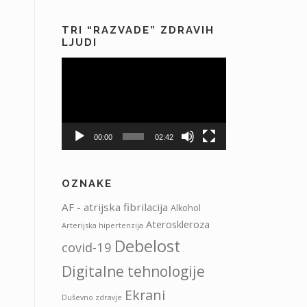
TRI “RAZVADE” ZDRAVIH
LJUDI
Predvajalnik
videa
00:00
02:42
OZNAKE
AF - atrijska fibrilacija
Alkohol
Ateroskleroza
Arterijska hipertenzija
Debelost
covid-19
Digitalne tehnologije
Ekrani
Duševno zdravje