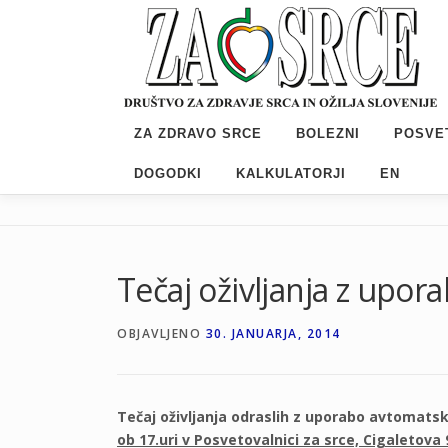
Preskoči
na
vsebino
ZA ZDRAVO SRCE
BOLEZNI
POSVE
DOGODKI
KALKULATORJI
EN
Tečaj oživljanja z upora
OBJAVLJENO
30. JANUARJA, 2014
Tečaj oživljanja odraslih z uporabo avtomatsk
ob 17.uri v Posvetovalnici za srce, Cigaletova 