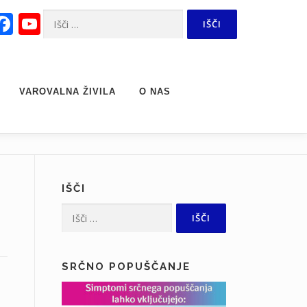
Facebook
YouTube
Išči:
Channel
VAROVALNA ŽIVILA
O NAS
IŠČI
Išči:
SRČNO POPUŠČANJE