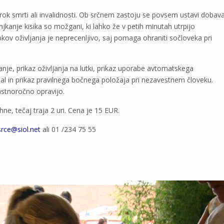
vzrok smrti ali invalidnosti. Ob srčnem zastoju se povsem ustavi dobav
njkanje kisika so možgani, ki lahko že v petih minutah utrpijo
kov oživljanja je neprecenljivo, saj pomaga ohraniti sočloveka pri
nje, prikaz oživljanja na lutki, prikaz uporabe avtomatskega
 dihal in prikaz pravilnega bočnega položaja pri nezavestnem človeku.
 lastnoročno opravijo.
ne, tečaj traja 2 uri. Cena je 15 EUR.
rce@siol.net
ali 01 /234 75 55