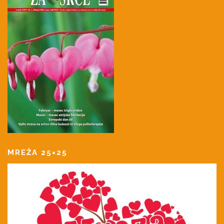
MREŽA 25×25