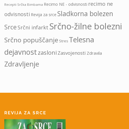
recimo ne
Recimo NE - odvisnosti
Recepti Srčka Bimbama
Sladkorna bolezen
odvisnosti
Revija za srce
Srčno-žilne bolezni
Srce
Srčni infarkt
Telesna
Srčno popuščanje
Stres
dejavnost
zasloni
Zasvojenosti
Zdravila
Zdravljenje
REVIJA ZA SRCE