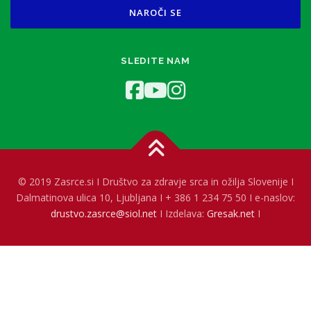
SLEDITE NAM
© 2019 Zasrce.si I Društvo za zdravje srca in ožilja Slovenije I
Dalmatinova ulica 10, Ljubljana I + 386 1 234 75 50 I e-naslov:
drustvo.zasrce@siol.net
I Izdelava:
Gresak.net
I