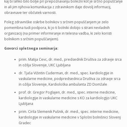
kaj bi lahko bilo bolje pri prepoznavanju bolezni kot je srčno popuščanje
in ali jim njihova komunikacija z zdravnikom daje dovolj informacij,
obravnave ter občutek varnosti.
Poleg zdravniške oskrbe bolnikov s srčnim popuščanjem je zelo
pomembna tudi podpora, ki jo ti bolniki dobijo s strani nevladnih
organizacij (na primer informiranje in telesna vadba, ki zelo koristi
bolnikom s srčnim popuščanjem).
Govorci spletnega seminarja:
prim. Matija Cevc, dr. med., predsednik Društva za zdravje srca
in ožilja Slovenije, UKC Ljubljana
dr. Tjaša Vižintin Cuderman, dr. med., spec. kardiologije in
vaskularne medicine, podpredsednica Društva za zdravje srca
in ožilja Slovenije, Kardiološka ambulanta ZD Domžale
prof. dr. Gregor Poglajen, dr. med., spec. interne medicine,
kardiologije in vaskularne medicine s KO za kardiologijo UKC
Ljubljana
prim. Cirila Slemenik Pušnik, dr. med., spec. interne medicine,
kardiologije in vaskularne medicine v Splošni bolnišnici Slovenj
Gradec