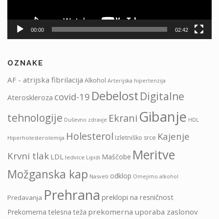
00:00
02:42
OZNAKE
AF - atrijska fibrilacija
Alkohol
Arterijska hipertenzija
Debelost
Digitalne
covid-19
Ateroskleroza
Gibanje
tehnologije
Ekrani
HDL
Duševno zdravje
Holesterol
Kajenje
Izletniško srce
Hiperholesterolemija
Meritve
Krvni tlak
LDL
Maščobe
ledvice
Lipidi
Možganska kap
odklop
Nasveti
Omejimo alkohol
Prehrana
preklopi na resničnost
Predavanja
prekomerna uporaba zaslonov
Prekomerna telesna teža