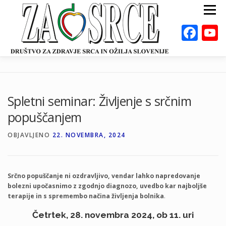
Preskoči
Meni
na
vsebino
Fac
ZA ZDRAVO SRCE
BOLEZNI
POSVETOVALNICE
PUBLIKACIJE
Spletni seminar: Življenje s srčnim
DEJAVNOSTI
ODKLOP-I
VAROVALNA ŽIVILA
popuščanjem
O NAS
DOGODKI
KALKULATORJI
EN
OBJAVLJENO
22. NOVEMBRA, 2024
Srčno popuščanje ni ozdravljivo, vendar lahko napredovanje
bolezni upočasnimo z zgodnjo diagnozo, uvedbo kar najboljše
terapije in s spremembo načina življenja bolnika
.
Četrtek, 28. novembra 2024, ob 11. uri