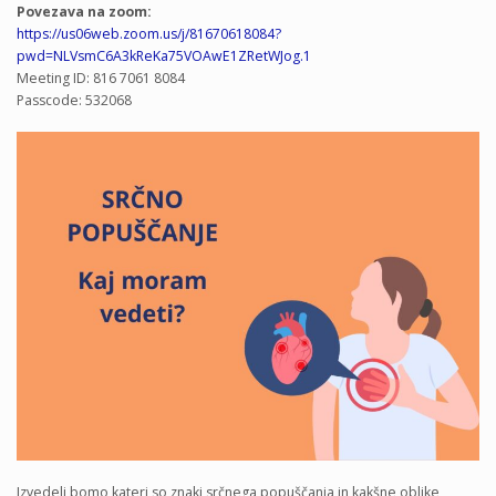
Povezava na zoom:
https://us06web.zoom.us/j/81670618084?
pwd=NLVsmC6A3kReKa75VOAwE1ZRetWJog.1
Meeting ID: 816 7061 8084
Passcode: 532068
Izvedeli bomo kateri so znaki srčnega popuščanja in kakšne oblike