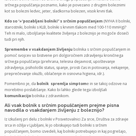
srčnega popuščanja poznamo, kako je povezano z drugimi boleznimi
kot so bolezni ledvic, jeter, sladkorna bolezen, visok krvni tlak.
Kdo so
“
»
“
pozabljeni bolniki” s srčnim popuščanjem
(NYHA II bolniki,
starostniki, bolniki s KLB, bolniki s krvnim tlakom med 100-110 mmHg)?
Teh ni malo, izboljšanje kvalitete življenja z boleznijo je mogoče doseči
tudi pri njih.
Spremembe v vsakdanjem življenju
bolnika s srčnim popuščanjem in
pomoč svojcev so bistvene pri dolgoročnem zdravljenju kroničnega
srčnega popuščanja (prehrana, telesna dejavnost, upoštevanje
zdravljenja, psihološki status, spanje, prosti čas in potovanja, nekajenje,
preprečevanje okužb, oblačenje in osnovna higiena, idr.).
Pomembno je, da
bolnik spremlja simptom
e in se takoj odzove na
morebitno poslabšanje. Kako bi lahko glede tega izboljšali
komunikacijo
bolnika z zdravnikom.
Ali vsak bolnik s srčnim popuščanjem prejme pisna
navodila o vsakdanjem življenju z boleznijo?
Iz izkušenj pri delu z bolniki v Posvetovalnici Za srce, Društva za zdravje
srca in ožilja v Ljubljani, ki jo obiskujejo tudi bolniki s srčnim
popuščanjem, bomo izvedeli, kaj bolniki potrebujejo in kaj pogrešajo,