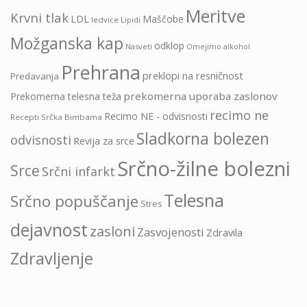
Meritve
Krvni tlak
LDL
Maščobe
ledvice
Lipidi
Možganska kap
odklop
Nasveti
Omejimo alkohol
Prehrana
preklopi na resničnost
Predavanja
prekomerna uporaba zaslonov
Prekomerna telesna teža
recimo ne
Recimo NE - odvisnosti
Recepti Srčka Bimbama
Sladkorna bolezen
odvisnosti
Revija za srce
Srčno-žilne bolezni
Srce
Srčni infarkt
Telesna
Srčno popuščanje
Stres
dejavnost
zasloni
Zasvojenosti
Zdravila
Zdravljenje