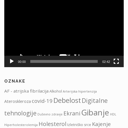
Predvajalnik
videa
00:00
02:42
OZNAKE
AF - atrijska fibrilacija
Alkohol
Arterijska hipertenzija
Debelost
Digitalne
covid-19
Ateroskleroza
Gibanje
tehnologije
Ekrani
HDL
Duševno zdravje
Holesterol
Kajenje
Izletniško srce
Hiperholesterolemija