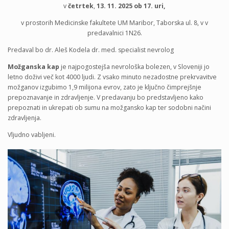
v
četrtek
,
13. 11. 2025 ob 17. uri,
v prostorih Medicinske fakultete UM Maribor, Taborska ul. 8, v v
predavalnici 1N26.
Predaval bo dr. Aleš Kodela dr. med. specialist nevrolog
Možganska kap
je najpogostejša nevrološka bolezen, v Sloveniji jo
letno doživi več kot 4000 ljudi. Z vsako minuto nezadostne prekrvavitve
možganov izgubimo 1,9 milijona evrov, zato je ključno čimprejšnje
prepoznavanje in zdravljenje. V predavanju bo predstavljeno kako
prepoznati in ukrepati ob sumu na možgansko kap ter sodobni načini
zdravljenja.
Vljudno vabljeni.