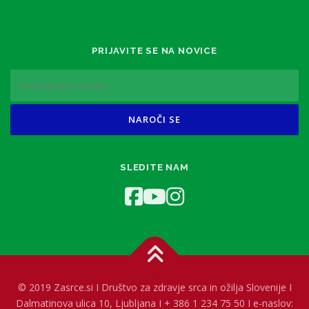
PRIJAVITE SE NA NOVICE
SLEDITE NAM
© 2019 Zasrce.si I Društvo za zdravje srca in ožilja Slovenije I
Dalmatinova ulica 10, Ljubljana I + 386 1 234 75 50 I e-naslov: