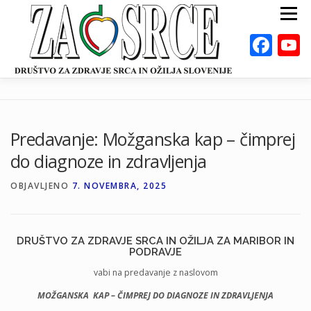
Preskoči
Meni
na
vsebino
Fac
ZA ZDRAVO SRCE
BOLEZNI
POSVETOVALNICE
PUBLIKACIJE
Predavanje: Možganska kap – čimprej
DEJAVNOSTI
ODKLOP-I
VAROVALNA ŽIVILA
do diagnoze in zdravljenja
O NAS
DOGODKI
KALKULATORJI
EN
OBJAVLJENO
7. NOVEMBRA, 2025
DRUŠTVO ZA ZDRAVJE SRCA IN OŽILJA ZA MARIBOR IN
PODRAVJE
vabi na predavanje z naslovom
MOŽGANSKA KAP – ČIMPREJ DO DIAGNOZE IN ZDRAVLJENJA