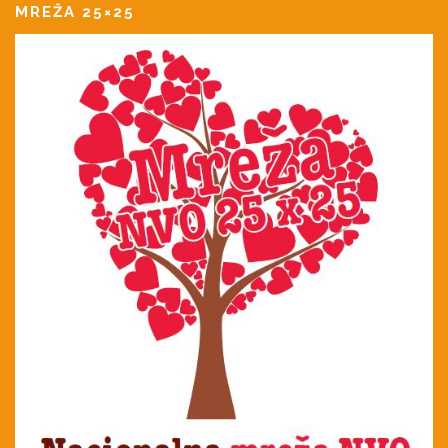
MREŽA 25×25