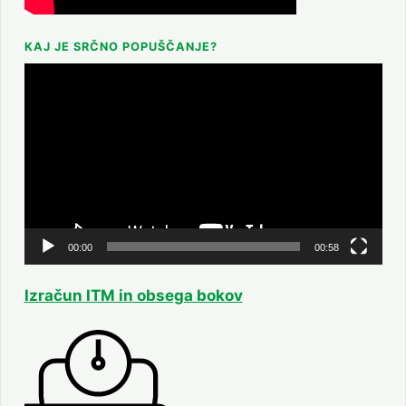
KAJ JE SRČNO POPUŠČANJE?
Predvajalnik
videa
00:00
00:58
Izračun ITM in obsega bokov