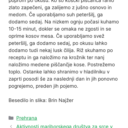
poprom po okusu. Ko so koščki piščanca rahlo
zlato zapečeni, ga zalijemo z jušno osnovo in
medom. Če uporabljamo suh peteršilj, ga
dodamo sedaj. Na nizkem ognju počasi kuhamo
10-15 minut, dokler se omaka ne zgosti in se
oprime kosov mesa. Če uporabljamo svež
peteršilj, ga dodamo sedaj, po okusu lahko
dodamo tudi nekaj lusk čilija. Riž skuhamo po
receptu in ga naložimo na krožnik ter nanj
naložimo medene piščančje kose. Postrežemo
toplo. Ostanke lahko shranimo v hladilniku v
zaprti posodi še za naslednji dan in jih ponovno
pogrejemo, preden jih pojemo.
Besedilo in slika: Brin Najžer
Categories
Prehrana
Aktivnosti mariborskega društva za srce v