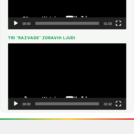
00:00
01:03
TRI “RAZVADE” ZDRAVIH LJUDI
Predvajalnik
videa
00:00
02:42