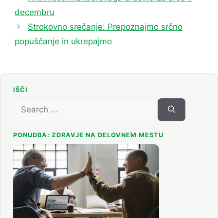
decembru
Strokovno srečanje: Prepoznajmo srčno
popuščanje in ukrepajmo
IŠČI
Search
for:
PONUDBA: ZDRAVJE NA DELOVNEM MESTU