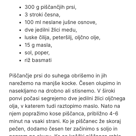
300 g piščančjih prsi,
3 stroki česna,
100 ml neslane jušne osnove,
dve jedilni žlici medu,
luske čilija, peteršilj, oljčno olje,
15 g masla,
sol, poper,
riž basmati
Piščančje prsi do suhega obrišemo in jih
narežemo na manjše kocke. Česen olupimo in
nasekljamo na drobno ali stisnemo. V široki
ponvi počasi segrejemo dve jedilni žlici oljčnega
olja, v katerem tudi raztopimo maslo. Nato na
njem popražimo kose piščanca, približno 4-6
minut na vsaki strani. Ko je piščanec že skoraj
pečen, dodamo česen ter začinimo s soljo in