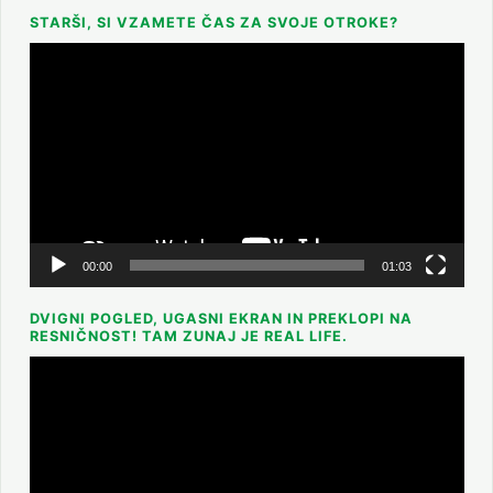
STARŠI, SI VZAMETE ČAS ZA SVOJE OTROKE?
Predvajalnik
videa
00:00
01:03
DVIGNI POGLED, UGASNI EKRAN IN PREKLOPI NA
RESNIČNOST! TAM ZUNAJ JE REAL LIFE.
Predvajalnik
videa