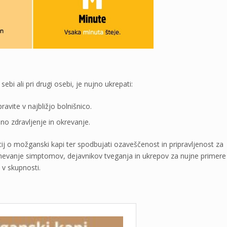
bi ali pri drugi osebi, je nujno ukrepati:
avite v najbližjo bolnišnico.
o zdravljenje in okrevanje.
acij o možganski kapi ter spodbujati ozaveščenost in pripravljenost za
vanje simptomov, dejavnikov tveganja in ukrepov za nujne primere
v skupnosti.