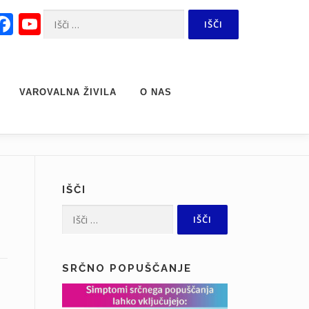
Facebook
YouTube
Išči:
Channel
VAROVALNA ŽIVILA
O NAS
IŠČI
Išči:
SRČNO POPUŠČANJE