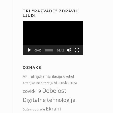
TRI “RAZVADE” ZDRAVIH
LJUDI
Predvajalnik
videa
00:00
02:42
OZNAKE
AF - atrijska fibrilacija
Alkohol
Ateroskleroza
Arterijska hipertenzija
Debelost
covid-19
Digitalne tehnologije
Ekrani
Duševno zdravje