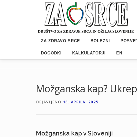
Preskoči
na
vsebino
ZA ZDRAVO SRCE
BOLEZNI
POSVE
DOGODKI
KALKULATORJI
EN
Možganska kap? Ukrepa
OBJAVLJENO
18. APRILA, 2025
Možganska kap v Sloveniji