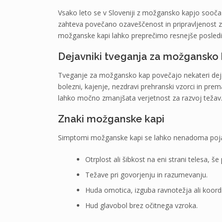
Vsako leto se v Sloveniji z možgansko kapjo sooča 
zahteva povečano ozaveščenost in pripravljenost
možganske kapi lahko preprečimo resnejše posledi
Dejavniki tveganja za možgansko
Tveganje za možgansko kap povečajo nekateri dejavn
bolezni, kajenje, nezdravi prehranski vzorci in pre
lahko močno zmanjšata verjetnost za razvoj težav
Znaki možganske kapi
Simptomi možganske kapi se lahko nenadoma pojavij
Otrplost ali šibkost na eni strani telesa, še
Težave pri govorjenju in razumevanju.
Huda omotica, izguba ravnotežja ali koordi
Hud glavobol brez očitnega vzroka.