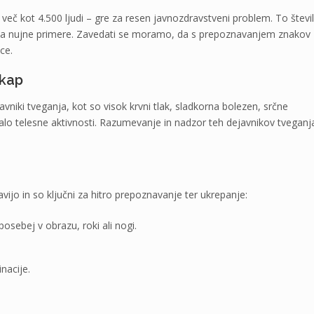
več kot 4.500 ljudi – gre za resen javnozdravstveni problem. To števi
 za nujne primere. Zavedati se moramo, da s prepoznavanjem znakov
ce.
 kap
iki tveganja, kot so visok krvni tlak, sladkorna bolezen, srčne
malo telesne aktivnosti. Razumevanje in nadzor teh dejavnikov tveganj
.
o in so ključni za hitro prepoznavanje ter ukrepanje:
 posebej v obrazu, roki ali nogi.
nacije.