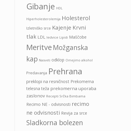
Gibanje
HDL
Holesterol
Hiperholesterolemija
Kajenje
Krvni
Izletniško srce
tlak
LDL
Maščobe
ledvice
Lipidi
Meritve
Možganska
kap
odklop
Nasveti
Omejimo alkohol
Prehrana
Predavanja
preklopi na resničnost
Prekomerna
prekomerna uporaba
telesna teža
zaslonov
Recepti Srčka Bimbama
recimo
Recimo NE - odvisnosti
ne odvisnosti
Revija za srce
Sladkorna bolezen