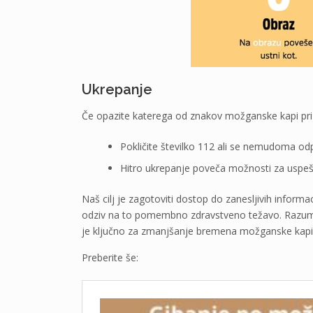
Ukrepanje
Če opazite katerega od znakov možganske kapi pri se
Pokličite številko 112 ali se nemudoma odpr
Hitro ukrepanje poveča možnosti za uspešn
Naš cilj je zagotoviti dostop do zanesljivih inform
odziv na to pomembno zdravstveno težavo. Razume
je ključno za zmanjšanje bremena možganske kapi 
Preberite še: