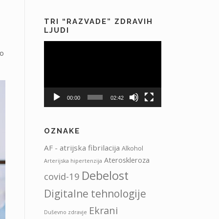
TRI “RAZVADE” ZDRAVIH
LJUDI
i
Predvajalnik
no
videa
00:00
02:42
OZNAKE
AF - atrijska fibrilacija
Alkohol
Ateroskleroza
Arterijska hipertenzija
Debelost
covid-19
Digitalne tehnologije
Ekrani
Duševno zdravje