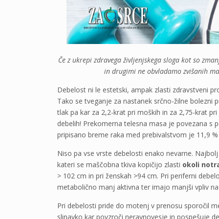
Če z ukrepi zdravega življenjskega sloga kot so zma
in drugimi ne obvladamo zvišanih mašč
Debelost ni le estetski, ampak zlasti zdravstveni pr
Tako se tveganje za nastanek srčno-žilne bolezni p
tlak pa kar za 2,2-krat pri moških in za 2,75-krat p
debelih! Prekomerna telesna masa je povezana s p
pripisano breme raka med prebivalstvom je 11,9 % 
Niso pa vse vrste debelosti enako nevarne. Najbol
kateri se maščobna tkiva kopičijo zlasti
okoli notr
> 102 cm in pri ženskah >94 cm. Pri periferni debel
metabolično manj aktivna ter imajo manjši vpliv na
Pri debelosti pride do motenj v prenosu sporočil 
slinavko kar povzroči neravnovesje in pospešuje de