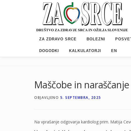
Preskoči
na
vsebino
ZA ZDRAVO SRCE
BOLEZNI
POSVE
DOGODKI
KALKULATORJI
EN
Maščobe in naraščanje 
OBJAVLJENO
5. SEPTEMBRA, 2025
Na vprašanje odgovarja kardiolog prim. Matija Cev