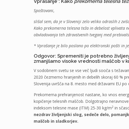
Vprašanje*: Kako
prekomerna telesna teža
Spoštovani
,
slišal sem, da je v Sloveniji zelo veliko odraslih z z
Kako prekomerna telesna teža in debelost vplivata n
obvladovanja teh zdravstvenih tveganj med prebival
* Vprašanje je bilo poslano po elektronski pošti in je
Odgovor: Spremeniti je potrebno življenj
zmanjšamo visoke vrednosti maščob v kr
V sodobnem svetu se vse več ljudi sooča s težavami 
2020 čezmerno hranjenih in debelih skoraj 60 % pre
Slovenija uvršča na 8. mesto med državami EU po 
Prekomerna prehranjenost nastane, ko vnos energij
kopičenje telesnih maščob. Dolgotrajno neravnoves
2
indeksom telesne mase (ITM) 25-30 kg/m
in sčas
nezdrav življenjski slog, sedeče delo, pomanjk
maščob in sladkorjev.