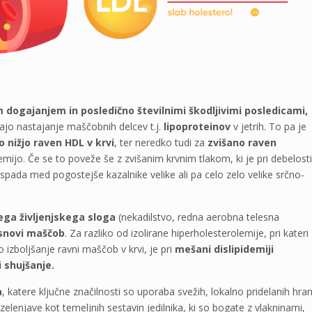
 dogajanjem in posledično številnimi škodljivimi posledicami,
ajo nastajanje maščobnih delcev t.j.
lipoproteinov
v jetrih. To pa je
o nižjo raven HDL v krvi
, ter neredko tudi za
zvišano raven
demijo. Če se to poveže še z zvišanim krvnim tlakom, ki je pri debelosti
i spada med pogostejše kazalnike velike ali pa celo zelo velike srčno-
ga življenjskega sloga
(nekadilstvo, redna aerobna telesna
snovi maščob
. Za razliko od izolirane hiperholesterolemije, pri kateri
boljšanje ravni maščob v krvi, je pri
mešani dislipidemiji
 shujšanje.
a
, katere ključne značilnosti so uporaba svežih, lokalno pridelanih hran
zelenjave kot temeljnih sestavin jedilnika, ki so bogate z vlakninami,