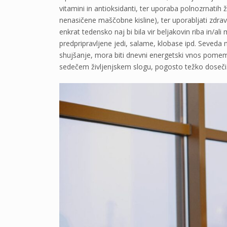
vitamini in antioksidanti, ter uporaba polnozrnatih ž
nenasičene maščobne kisline), ter uporabljati zdra
enkrat tedensko naj bi bila vir beljakovin riba in/ali
predpripravljene jedi, salame, klobase ipd. Seveda 
shujšanje, mora biti dnevni energetski vnos pomemb
sedečem življenjskem slogu, pogosto težko doseči