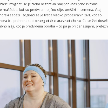
itaric. Izogibati se je treba nezdravih maščob (nasičene in trans
ve maščobe, kot so predvsem oljčno olje, oreščki in semena. Vsaj
 morski sadeži. Izogibati se je treba visoko procesiranih živil, kot so
mora biti prehrana tudi
energetsko uravnotežena
. Če se želi doseč
no nižji, kot je predvidena poraba – to pa je pri današnjem, pretež
.