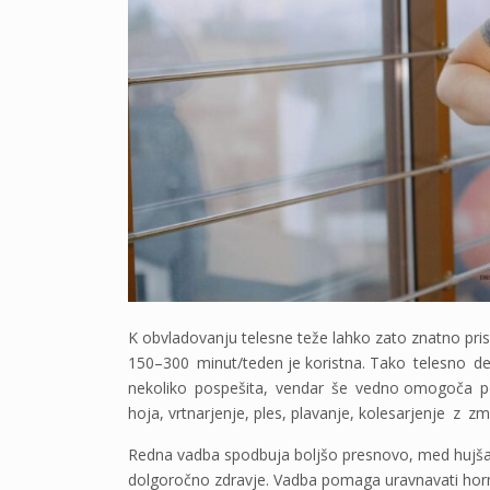
K obvladovanju telesne teže lahko zato znatno pr
150–300 minut/teden je koristna. Tako telesno dej
nekoliko pospešita, vendar še vedno omogoča pog
hoja, vrtnarjenje, ples, plavanje, kolesarjenje z zm
Redna vadba spodbuja boljšo presnovo, med hujš
dolgoročno zdravje. Vadba pomaga uravnavati hormo