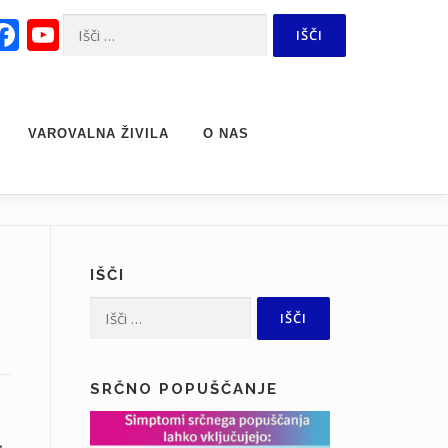
Facebook
YouTube
Išči:
Channel
VAROVALNA ŽIVILA
O NAS
IŠČI
Išči:
SRČNO POPUŠČANJE