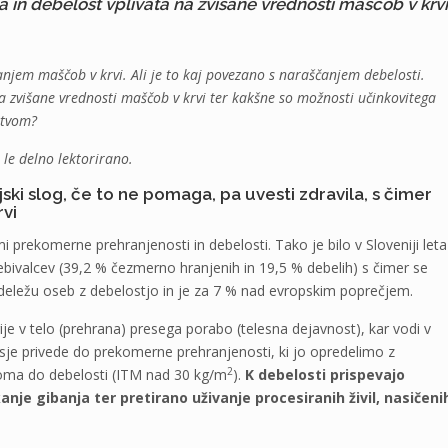
 in debelost vplivata na zvišane vrednosti maščob v krvi
višanjem maščob v krvi. Ali je to kaj povezano s naraščanjem debelosti.
a zvišane vrednosti maščob v krvi ter kakšne so možnosti učinkovitega
stvom?
 le delno lektorirano.
ski slog, če to ne pomaga, pa uvesti zdravila, s čimer
vi
prekomerne prehranjenosti in debelosti. Tako je bilo v Sloveniji leta
bivalcev (39,2 % čezmerno hranjenih in 19,5 % debelih) s čimer se
deležu oseb z debelostjo in je za 7 % nad evropskim poprečjem.
e v telo (prehrana) presega porabo (telesna dejavnost), kar vodi v
je privede do prekomerne prehranjenosti, ki jo opredelimo z
2
oma do debelosti (ITM nad 30 kg/m
).
K debelosti prispevajo
anje gibanja ter pretirano uživanje procesiranih živil, nasičeni