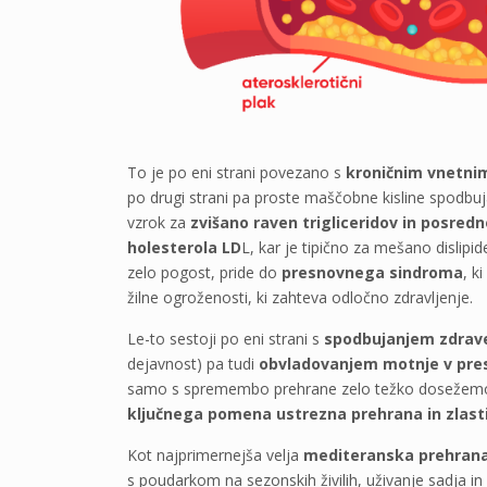
To je po eni strani povezano s
kroničnim vnetnim
po drugi strani pa proste maščobne kisline spodbuj
vzrok za
zvišano raven trigliceridov in posredn
holesterola LD
L, kar je tipično za mešano dislipi
zelo pogost, pride do
presnovnega sindroma
, k
žilne ogroženosti, ki zahteva odločno zdravljenje.
Le-to sestoji po eni strani s
spodbujanjem zdrave
dejavnost) pa tudi
obvladovanjem motnje v pre
samo s spremembo prehrane zelo težko dosežemo iz
ključnega pomena ustrezna prehrana in zlasti
Kot najprimernejša velja
mediteranska prehran
s poudarkom na sezonskih živilih, uživanje sadja in 