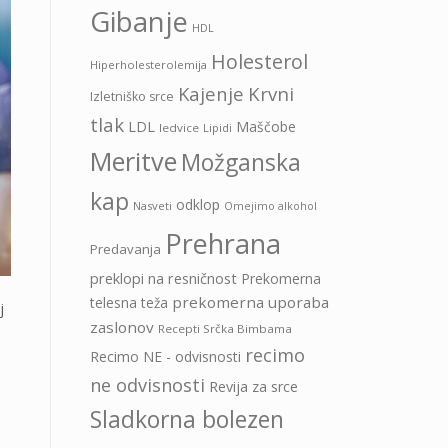
Gibanje
HDL
Holesterol
Hiperholesterolemija
Kajenje
Krvni
Izletniško srce
tlak
LDL
Maščobe
ledvice
Lipidi
Meritve
Možganska
kap
odklop
Nasveti
Omejimo alkohol
Prehrana
Predavanja
preklopi na resničnost
Prekomerna
prekomerna uporaba
telesna teža
aj
zaslonov
Recepti Srčka Bimbama
recimo
Recimo NE - odvisnosti
ne odvisnosti
Revija za srce
Sladkorna bolezen