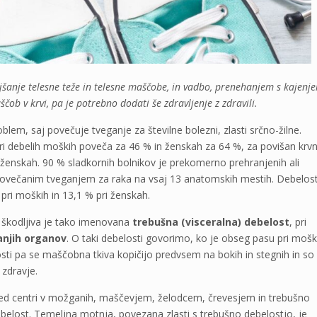
njšanje telesne teže in telesne maščobe, in vadbo, prenehanjem s kajenj
ob v krvi, pa je potrebno dodati še zdravljenje z zdravili.
oblem, saj povečuje tveganje za številne bolezni, zlasti srčno-žilne.
ri debelih moških poveča za 46 % in ženskah za 64 %, za povišan krvn
ri ženskah. 90 % sladkornih bolnikov je prekomerno prehranjenih ali
ovečanim tveganjem za raka na vsaj 13 anatomskih mestih. Debelost
pri moških in 13,1 % pri ženskah.
j škodljiva je tako imenovana
trebušna (visceralna) debelost
, pri
anjih organov
. O taki debelosti govorimo, ko je obseg pasu pri mošk
osti pa se maščobna tkiva kopičijo predvsem na bokih in stegnih in so
 zdravje.
med centri v možganih, maščevjem, želodcem, črevesjem in trebušno
belost. Temeljna motnja, povezana zlasti s trebušno debelostjo, je