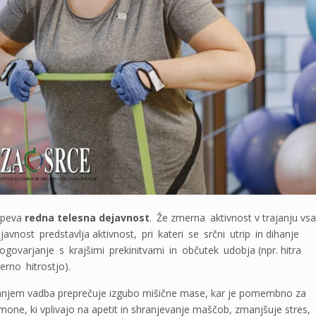
ispeva
redna telesna dejavnost
. Že zmerna aktivnost v trajanju vs
avnost predstavlja aktivnost, pri kateri se srčni utrip in dihanje
ovarjanje s krajšimi prekinitvami in občutek udobja (npr. hitra
erno hitrostjo).
anjem vadba preprečuje izgubo mišične mase, kar je pomembno za
ne, ki vplivajo na apetit in shranjevanje maščob, zmanjšuje stres,