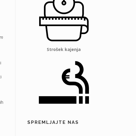
em
Strošek kajenja
i
i
ih
SPREMLJAJTE NAS