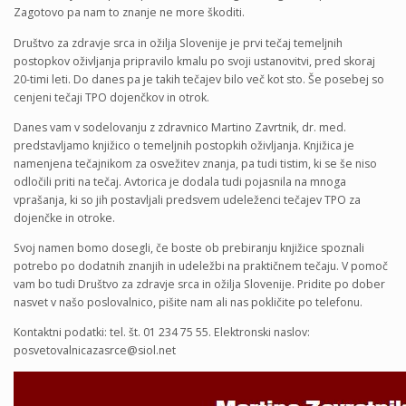
Zagotovo pa nam to znanje ne more škoditi.
Društvo za zdravje srca in ožilja Slovenije je prvi tečaj temeljnih
postopkov oživljanja pripravilo kmalu po svoji ustanovitvi, pred skoraj
20-timi leti. Do danes pa je takih tečajev bilo več kot sto. Še posebej so
cenjeni tečaji TPO dojenčkov in otrok.
Danes vam v sodelovanju z zdravnico Martino Zavrtnik, dr. med.
predstavljamo knjižico o temeljnih postopkih oživljanja. Knjižica je
namenjena tečajnikom za osvežitev znanja, pa tudi tistim, ki se še niso
odločili priti na tečaj. Avtorica je dodala tudi pojasnila na mnoga
vprašanja, ki so jih postavljali predsvem udeleženci tečajev TPO za
dojenčke in otroke.
Svoj namen bomo dosegli, če boste ob prebiranju knjižice spoznali
potrebo po dodatnih znanjih in udeležbi na praktičnem tečaju. V pomoč
vam bo tudi Društvo za zdravje srca in ožilja Slovenije. Pridite po dober
nasvet v našo poslovalnico, pišite nam ali nas pokličite po telefonu.
Kontaktni podatki: tel. št. 01 234 75 55. Elektronski naslov:
posvetovalnicazasrce@siol.net