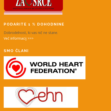
PODARITE 1 % DOHODNINE
Dobrodelnost, ki vas nič ne stane.
Več informacij >>>
SMO ČLANI