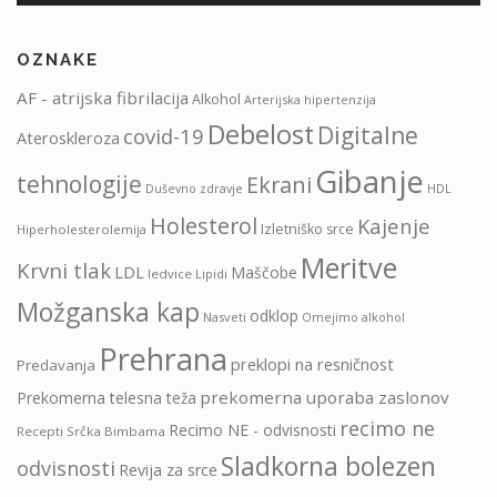
OZNAKE
AF - atrijska fibrilacija
Alkohol
Arterijska hipertenzija
Debelost
Digitalne
covid-19
Ateroskleroza
Gibanje
tehnologije
Ekrani
HDL
Duševno zdravje
Holesterol
Kajenje
Izletniško srce
Hiperholesterolemija
Meritve
Krvni tlak
LDL
Maščobe
ledvice
Lipidi
Možganska kap
odklop
Nasveti
Omejimo alkohol
Prehrana
preklopi na resničnost
Predavanja
prekomerna uporaba zaslonov
Prekomerna telesna teža
recimo ne
Recimo NE - odvisnosti
Recepti Srčka Bimbama
Sladkorna bolezen
odvisnosti
Revija za srce