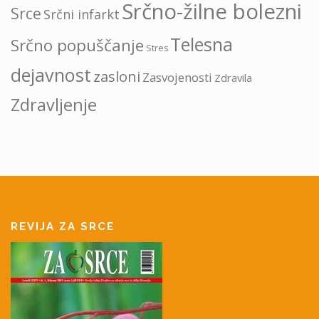
Srčno-žilne bolezni
Srce
Srčni infarkt
Telesna
Srčno popuščanje
Stres
dejavnost
zasloni
Zasvojenosti
Zdravila
Zdravljenje
REVIJA ZA SRCE