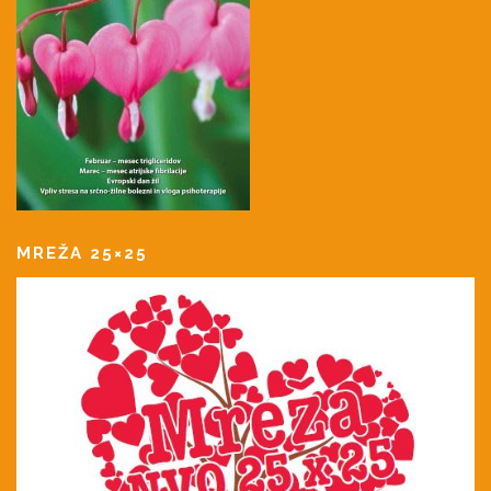
MREŽA 25×25