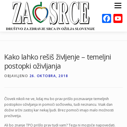
Preskoči
Meni
na
vsebino
Fac
ZA ZDRAVO SRCE
BOLEZNI
POSVETOVALNICE
PUBLIKACIJE
Kako lahko rešiš življenje – temeljni
DEJAVNOSTI
ODKLOP-I
VAROVALNA ŽIVILA
postopki oživljanja
O NAS
DOGODKI
KALKULATORJI
EN
OBJAVLJENO
26. OKTOBRA, 2018
Človek nikoli ne ve, kdaj mu bo prav prišlo poznavanje temeljnih
postopkov oživljanja in pomoči sočloveku, tudi neznancu. Vsak dan
doživi srčni zastoj kar nekaj ljudi. Brez pomoči imajo malo možnosti
preživetja.
Ali bo znanje TPO prišlo prav tudi vam? Tega ni mogoče napovedati.