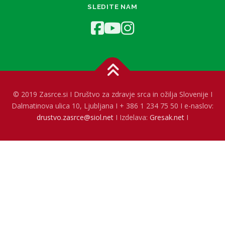
SLEDITE NAM
© 2019 Zasrce.si I Društvo za zdravje srca in ožilja Slovenije I
Dalmatinova ulica 10, Ljubljana I + 386 1 234 75 50 I e-naslov:
drustvo.zasrce@siol.net
I Izdelava:
Gresak.net
I