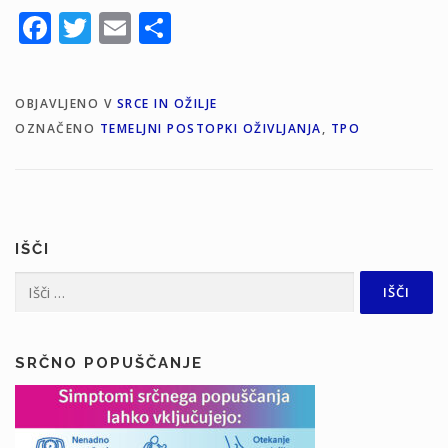
Facebook
Twitter
Email
Share
OBJAVLJENO V
SRCE IN OŽILJE
OZNAČENO
TEMELJNI POSTOPKI OŽIVLJANJA
,
TPO
IŠČI
Išči:
SRČNO POPUŠČANJE