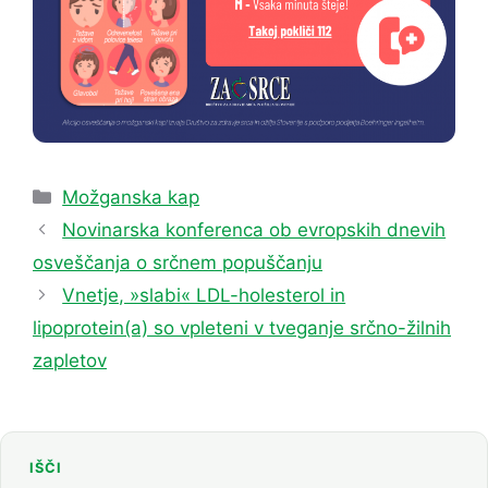
Categories
Možganska kap
Novinarska konferenca ob evropskih dnevih
osveščanja o srčnem popuščanju
Vnetje, »slabi« LDL-holesterol in
lipoprotein(a) so vpleteni v tveganje srčno-žilnih
zapletov
IŠČI