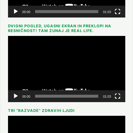
00:00
01:03
DVIGNI POGLED, UGASNI EKRAN IN PREKLOPI NA
RESNIČNOST! TAM ZUNAJ JE REAL LIFE.
Predvajalnik
videa
00:00
01:03
TRI “RAZVADE” ZDRAVIH LJUDI
Predvajalnik
videa