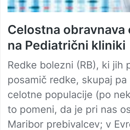
Celostna obravnava 
na Pediatrični kliniki
Redke bolezni (RB), ki ji
posamič redke, skupaj pa 
celotne populacije (po nek
to pomeni, da je pri nas o
Maribor prebivalcev; v Ev